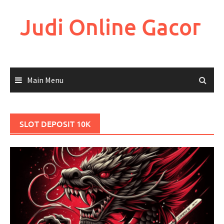
Skip
to
Judi Online Gacor
content
Main Menu
SLOT DEPOSIT 10K