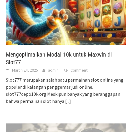
Mengoptimalkan Modal 10k untuk Maxwin di
Slot77
March 24, 2025
admin
Comment
Slot777 merupakan salah satu permainan slot online yang
populer di kalangan penggemar judi online.
slot777depo10k.org Meskipun banyak yang beranggapan
bahwa permainan slot hanya
[...]