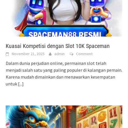
Kuasai Kompetisi dengan Slot 10K Spaceman
November 21, 2025
admin
Comment
Dalam dunia perjudian online, permainan slot telah
menjadi salah satu yang paling populer di kalangan pemain.
Karena mudah dimainkan dan menawarkan kesempatan
untuk
[...]