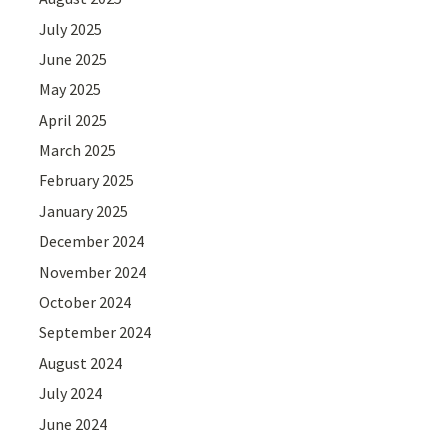
July 2025
June 2025
May 2025
April 2025
March 2025
February 2025
January 2025
December 2024
November 2024
October 2024
September 2024
August 2024
July 2024
June 2024