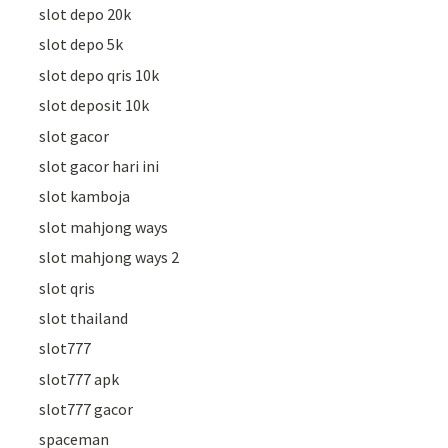
slot depo 20k
slot depo 5k
slot depo qris 10k
slot deposit 10k
slot gacor
slot gacor hari ini
slot kamboja
slot mahjong ways
slot mahjong ways 2
slot qris
slot thailand
slot777
slot777 apk
slot777 gacor
spaceman