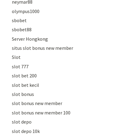
neymar88
olympus1000
sbobet
sbobet88
Server Hongkong
situs slot bonus new member
Slot
slot 777
slot bet 200
slot bet kecil
slot bonus
slot bonus new member
slot bonus new member 100
slot depo
slot depo 10k