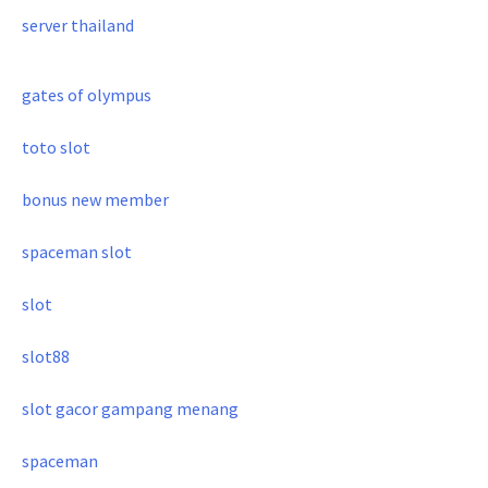
server thailand
gates of olympus
toto slot
bonus new member
spaceman slot
slot
slot88
slot gacor gampang menang
spaceman