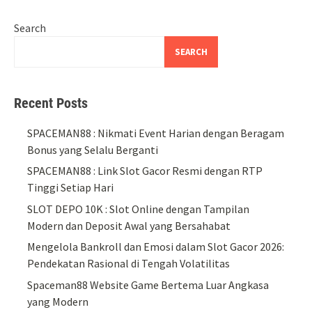
Search
SEARCH
Recent Posts
SPACEMAN88 : Nikmati Event Harian dengan Beragam
Bonus yang Selalu Berganti
SPACEMAN88 : Link Slot Gacor Resmi dengan RTP
Tinggi Setiap Hari
SLOT DEPO 10K : Slot Online dengan Tampilan
Modern dan Deposit Awal yang Bersahabat
Mengelola Bankroll dan Emosi dalam Slot Gacor 2026:
Pendekatan Rasional di Tengah Volatilitas
Spaceman88 Website Game Bertema Luar Angkasa
yang Modern