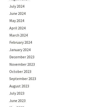
July 2024
June 2024
May 2024
April 2024
March 2024
February 2024
January 2024
December 2023
November 2023
October 2023
September 2023
August 2023
July 2023
June 2023