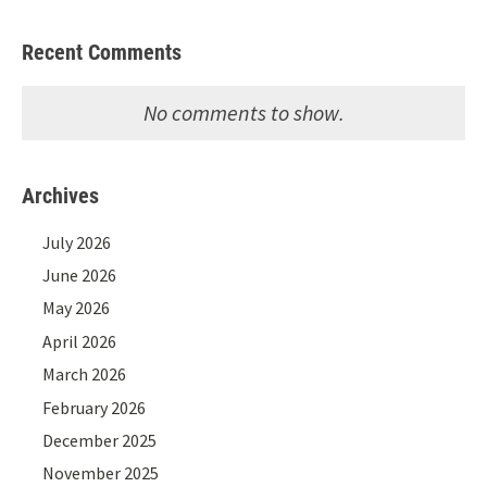
Recent Comments
No comments to show.
Archives
July 2026
June 2026
May 2026
April 2026
March 2026
February 2026
December 2025
November 2025