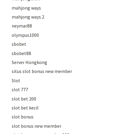
mahjong ways
mahjong ways 2
neymar88
olympus1000
sbobet
sbobet88
Server Hongkong
situs slot bonus new member
Slot
slot 777
slot bet 200
slot bet kecil
slot bonus
slot bonus new member