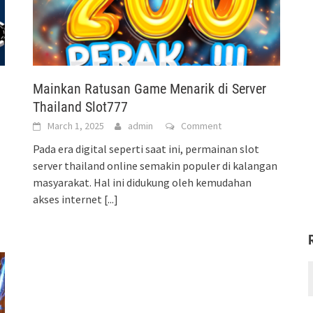
Mainkan Ratusan Game Menarik di Server
Thailand Slot777
March 1, 2025
admin
Comment
Pada era digital seperti saat ini, permainan slot
server thailand online semakin populer di kalangan
masyarakat. Hal ini didukung oleh kemudahan
akses internet
[...]