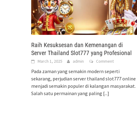
Raih Kesuksesan dan Kemenangan di
Server Thailand Slot777 yang Profesional
March 1, 2025
admin
Comment
Pada zaman yang semakin modern seperti
sekarang, perjudian server thailand slot777 online
menjadi semakin populer di kalangan masyarakat.
Salah satu permainan yang paling
[...]