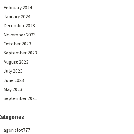
February 2024
January 2024
December 2023
November 2023
October 2023
September 2023
August 2023
July 2023
June 2023
May 2023
September 2021
Categories
agen slot777