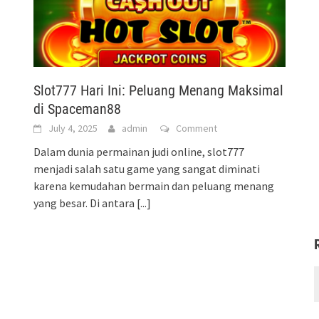
Slot777 Hari Ini: Peluang Menang Maksimal
di Spaceman88
July 4, 2025
admin
Comment
Dalam dunia permainan judi online, slot777
menjadi salah satu game yang sangat diminati
karena kemudahan bermain dan peluang menang
yang besar. Di antara
[...]