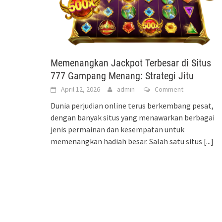
Memenangkan Jackpot Terbesar di Situs
777 Gampang Menang: Strategi Jitu
April 12, 2026
admin
Comment
Dunia perjudian online terus berkembang pesat,
dengan banyak situs yang menawarkan berbagai
jenis permainan dan kesempatan untuk
memenangkan hadiah besar. Salah satu situs
[...]