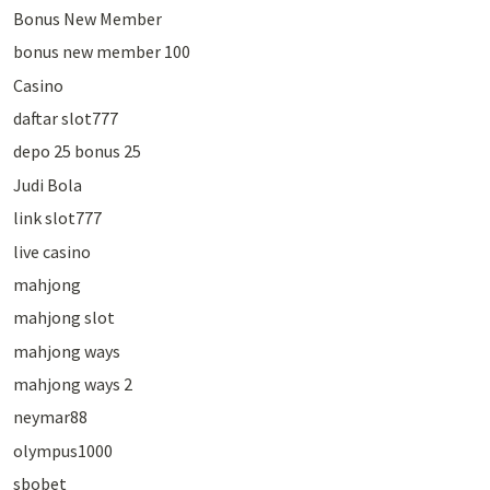
Bonus New Member
bonus new member 100
Casino
daftar slot777
depo 25 bonus 25
Judi Bola
link slot777
live casino
mahjong
mahjong slot
mahjong ways
mahjong ways 2
neymar88
olympus1000
sbobet