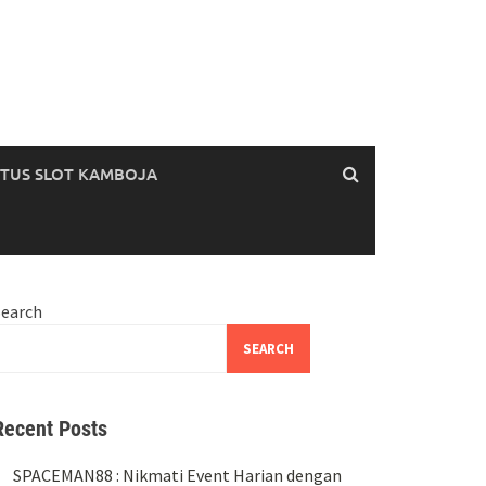
ITUS SLOT KAMBOJA
Search
SEARCH
Recent Posts
SPACEMAN88 : Nikmati Event Harian dengan