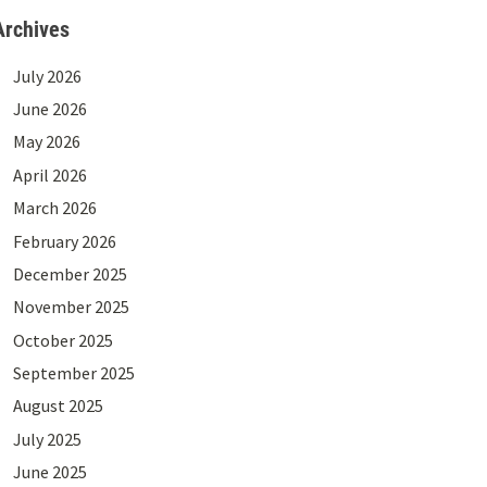
Archives
July 2026
June 2026
May 2026
April 2026
March 2026
February 2026
December 2025
November 2025
October 2025
September 2025
August 2025
July 2025
June 2025