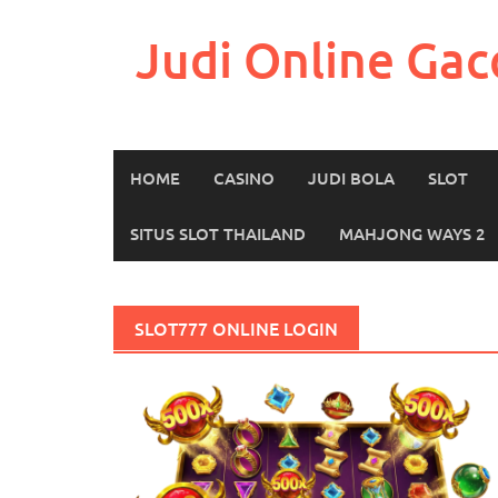
Skip
to
Judi Online Gac
content
HOME
CASINO
JUDI BOLA
SLOT
SITUS SLOT THAILAND
MAHJONG WAYS 2
SLOT777 ONLINE LOGIN