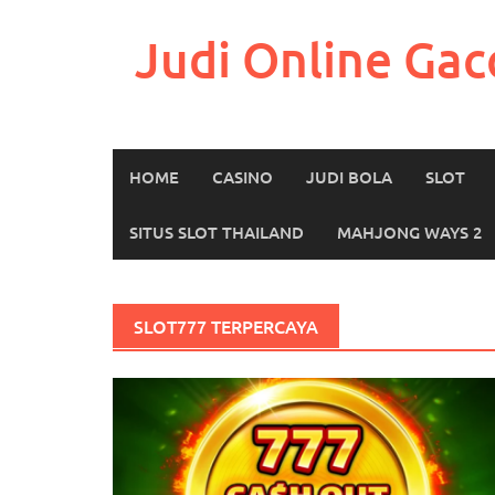
Skip
to
Judi Online Gac
content
HOME
CASINO
JUDI BOLA
SLOT
SITUS SLOT THAILAND
MAHJONG WAYS 2
SLOT777 TERPERCAYA