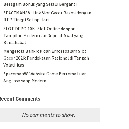
Beragam Bonus yang Selalu Berganti
SPACEMAN88 : Link Slot Gacor Resmi dengan
RTP Tinggi Setiap Hari
SLOT DEPO 10K : Slot Online dengan
Tampilan Modern dan Deposit Awal yang
Bersahabat
Mengelola Bankroll dan Emosi dalam Slot
Gacor 2026: Pendekatan Rasional di Tengah
Volatilitas
Spaceman88 Website Game Bertema Luar
Angkasa yang Modern
Recent Comments
No comments to show.