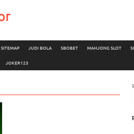
or
SITEMAP
JUDI BOLA
SBOBET
MAHJONG SLOT
S
JOKER123