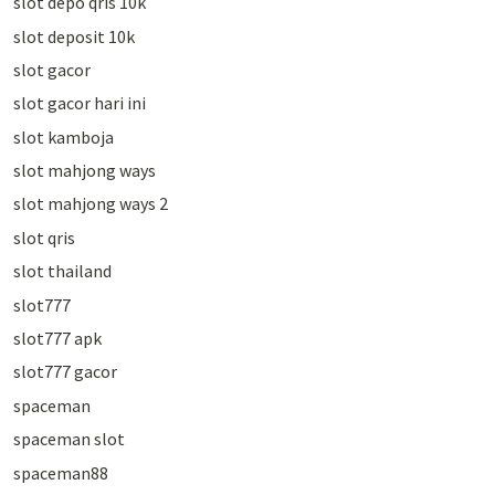
slot depo qris 10k
slot deposit 10k
slot gacor
slot gacor hari ini
slot kamboja
slot mahjong ways
slot mahjong ways 2
slot qris
slot thailand
slot777
slot777 apk
slot777 gacor
spaceman
spaceman slot
spaceman88