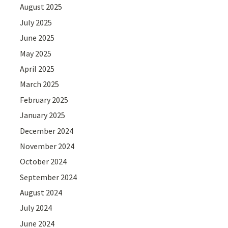
August 2025
July 2025
June 2025
May 2025
April 2025
March 2025
February 2025
January 2025
December 2024
November 2024
October 2024
September 2024
August 2024
July 2024
June 2024