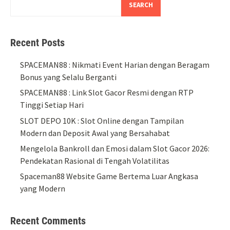
SEARCH
Recent Posts
SPACEMAN88 : Nikmati Event Harian dengan Beragam
Bonus yang Selalu Berganti
SPACEMAN88 : Link Slot Gacor Resmi dengan RTP
Tinggi Setiap Hari
SLOT DEPO 10K : Slot Online dengan Tampilan
Modern dan Deposit Awal yang Bersahabat
Mengelola Bankroll dan Emosi dalam Slot Gacor 2026:
Pendekatan Rasional di Tengah Volatilitas
Spaceman88 Website Game Bertema Luar Angkasa
yang Modern
Recent Comments