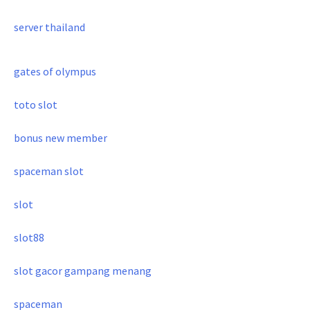
server thailand
gates of olympus
toto slot
bonus new member
spaceman slot
slot
slot88
slot gacor gampang menang
spaceman