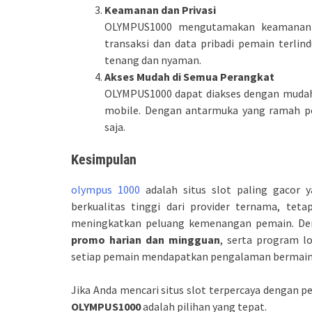
Keamanan dan Privasi
OLYMPUS1000 mengutamakan keamanan d
transaksi dan data pribadi pemain terli
tenang dan nyaman.
Akses Mudah di Semua Perangkat
OLYMPUS1000 dapat diakses dengan mudah 
mobile. Dengan antarmuka yang ramah p
saja.
Kesimpulan
olympus 1000
adalah situs slot paling gacor 
berkualitas tinggi dari provider ternama, te
meningkatkan peluang kemenangan pemain. D
promo harian dan mingguan
, serta program 
setiap pemain mendapatkan pengalaman bermain
Jika Anda mencari situs slot terpercaya dengan p
OLYMPUS1000
adalah pilihan yang tepat.