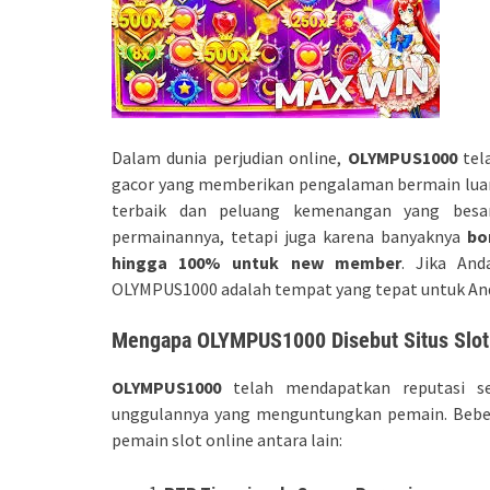
Dalam dunia perjudian online,
OLYMPUS1000
tela
gacor yang memberikan pengalaman bermain luar 
terbaik dan peluang kemenangan yang besar
permainannya, tetapi juga karena banyaknya
bo
hingga 100% untuk new member
. Jika And
OLYMPUS1000 adalah tempat yang tepat untuk An
Mengapa OLYMPUS1000 Disebut Situs Slot 
OLYMPUS1000
telah mendapatkan reputasi seb
unggulannya yang menguntungkan pemain. Bebera
pemain slot online antara lain: