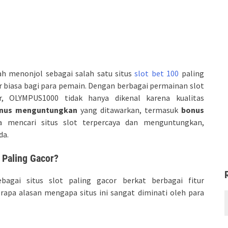
h menonjol sebagai salah satu situs
slot bet 100
paling
biasa bagi para pemain. Dengan berbagai permainan slot
, OLYMPUS1000 tidak hanya dikenal karena kualitas
nus menguntungkan
yang ditawarkan, termasuk
bonus
a mencari situs slot terpercaya dan menguntungkan,
da.
Paling Gacor?
agai situs slot paling gacor berkat berbagai fitur
pa alasan mengapa situs ini sangat diminati oleh para