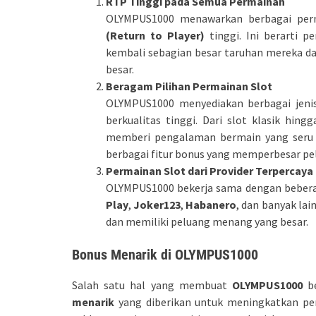
RTP Tinggi pada Semua Permainan
OLYMPUS1000 menawarkan berbagai perm
(Return to Player)
tinggi. Ini berarti 
kembali sebagian besar taruhan mereka 
besar.
Beragam Pilihan Permainan Slot
OLYMPUS1000 menyediakan berbagai jeni
berkualitas tinggi. Dari slot klasik hin
memberi pengalaman bermain yang seru 
berbagai fitur bonus yang memperbesar p
Permainan Slot dari Provider Terpercaya
OLYMPUS1000 bekerja sama dengan beberapa 
Play
,
Joker123
,
Habanero
, dan banyak lai
dan memiliki peluang menang yang besar.
Bonus Menarik di OLYMPUS1000
Salah satu hal yang membuat
OLYMPUS1000
be
menarik
yang diberikan untuk meningkatkan pe