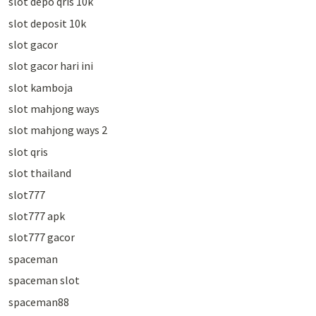
slot depo qris 10k
slot deposit 10k
slot gacor
slot gacor hari ini
slot kamboja
slot mahjong ways
slot mahjong ways 2
slot qris
slot thailand
slot777
slot777 apk
slot777 gacor
spaceman
spaceman slot
spaceman88