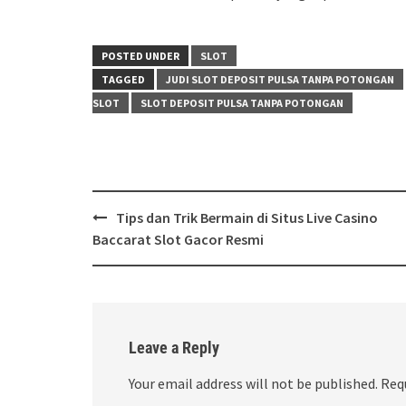
POSTED UNDER
SLOT
TAGGED
JUDI SLOT DEPOSIT PULSA TANPA POTONGAN
SLOT
SLOT DEPOSIT PULSA TANPA POTONGAN
Post
Tips dan Trik Bermain di Situs Live Casino
navigation
Baccarat Slot Gacor Resmi
Leave a Reply
Your email address will not be published.
Req