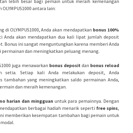
tan lebih besar bagi pemain untuk meraih kemenangan
h OLYMPUS1000 antara lain:
ung di OLYMPUS1000, Anda akan mendapatkan
bonus 100%
ti Anda akan mendapatkan dua kali lipat jumlah deposit
ot. Bonus ini sangat menguntungkan karena memberi Anda
ai permainan dan meningkatkan peluang menang.
US1000 juga menawarkan
bonus deposit
dan
bonus reload
 setia. Setiap kali Anda melakukan deposit, Anda
s tambahan yang meningkatkan saldo permainan Anda,
bermain dan meraih kemenangan.
mo harian dan mingguan
untuk para pemainnya. Dengan
mendapatkan berbagai hadiah menarik seperti
free spins
,
 ini memberikan kesempatan tambahan bagi pemain untuk
 modal.