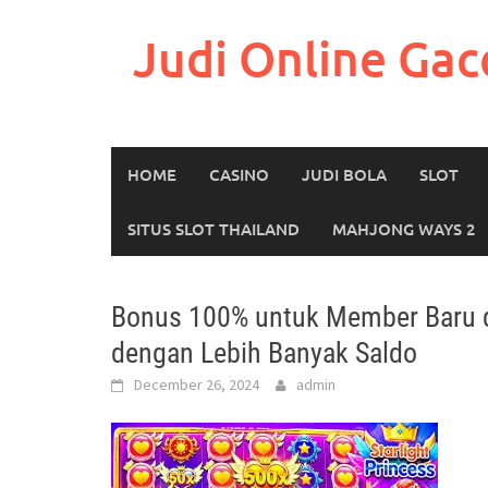
Skip
to
Judi Online Gac
content
HOME
CASINO
JUDI BOLA
SLOT
SITUS SLOT THAILAND
MAHJONG WAYS 2
Bonus 100% untuk Member Baru d
dengan Lebih Banyak Saldo
December 26, 2024
admin