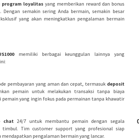
i
program loyalitas
yang memberikan reward dan bonus
n. Dengan semakin sering Anda bermain, semakin besar
ksklusif yang akan meningkatkan pengalaman bermain
US1000
memiliki berbagai keunggulan lainnya yang
ni:
de pembayaran yang aman dan cepat, termasuk
deposit
kan pemain untuk melakukan transaksi tanpa biaya
 pemain yang ingin fokus pada permainan tanpa khawatir
e chat
24/7 untuk membantu pemain dengan segala
timbul. Tim customer support yang profesional siap
 mendapatkan pengalaman bermain yang lancar.