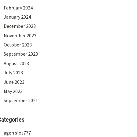
February 2024
January 2024
December 2023
November 2023
October 2023
September 2023
August 2023
July 2023
June 2023
May 2023
September 2021
Categories
agen slot777