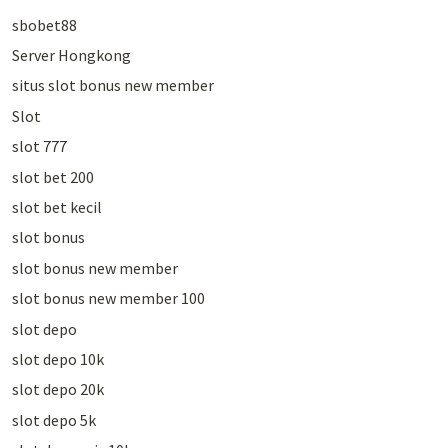
sbobet88
Server Hongkong
situs slot bonus new member
Slot
slot 777
slot bet 200
slot bet kecil
slot bonus
slot bonus new member
slot bonus new member 100
slot depo
slot depo 10k
slot depo 20k
slot depo 5k