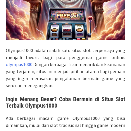
Olympus1000 adalah salah satu situs slot terpercaya yang
menjadi favorit bagi para penggemar game online.
olympus1000
Dengan berbagai fitur menarik dan keamanan
yang terjamin, situs ini menjadi pilihan utama bagi pemain
yang ingin merasakan pengalaman bermain game yang
seru dan menegangkan.
Ingin Menang Besar? Coba Bermain di Situs Slot
Terbaik Olympus1000
Ada berbagai macam game Olympus1000 yang bisa
dimainkan, mulai dari slot tradisional hingga game modern