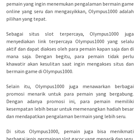
pemain yang ingin menemukan pengalaman bermain game
online yang seru dan mengasyikkan, Olympus1000 adalah
pilihan yang tepat.
Sebagai situs slot terpercaya, Olympus1000 juga
menyediakan link terpercaya Olympus1000 yang selalu
aktif dan dapat diakses oleh para pemain kapan saja dan di
mana saja. Dengan begitu, para pemain tidak perlu
khawatir akan kesulitan saat ingin mengakses situs dan
bermain game di Olympus1000.
Selain itu, Olympus1000 juga menawarkan berbagai
promosi menarik untuk para pemain yang bergabung.
Dengan adanya promosi ini, para pemain memiliki
kesempatan lebih besar untuk memenangkan hadiah besar
dan mendapatkan pengalaman bermain yang lebih seru.
Di situs Olympus1000, pemain juga bisa menikmati
berbagai jenis permainan slot gacor yang menarik dan seru.