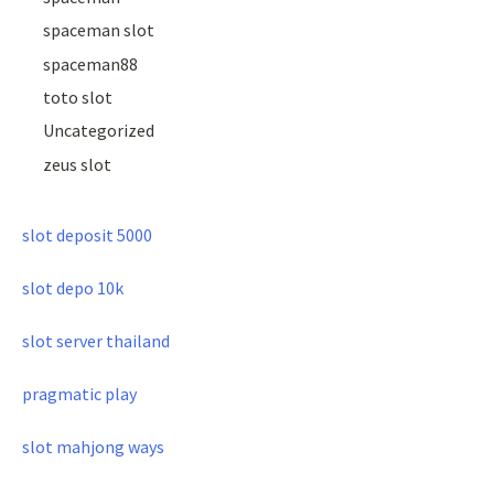
spaceman slot
spaceman88
toto slot
Uncategorized
zeus slot
slot deposit 5000
slot depo 10k
slot server thailand
pragmatic play
slot mahjong ways