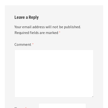
Leave a Reply
Your email address will not be published.
Required fields are marked
*
Comment
*