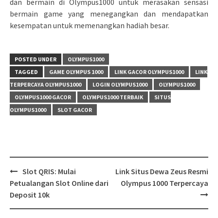
dan bermain di Olympus1000 untuk merasakan sensasi
bermain game yang menegangkan dan mendapatkan
kesempatan untuk memenangkan hadiah besar.
POSTED UNDER
OLYMPUS1000
TAGGED
GAME OLYMPUS 1000
LINK GACOR OLYMPUS1000
LINK
TERPERCAYA OLYMPUS1000
LOGIN OLYMPUS1000
OLYMPUS1000
OLYMPUS1000 GACOR
OLYMPUS1000 TERBAIK
SITUS
OLYMPUS1000
SLOT GACOR
Post
Slot QRIS: Mulai
Link Situs Dewa Zeus Resmi
navigation
Petualangan Slot Online dari
Olympus 1000 Terpercaya
Deposit 10k