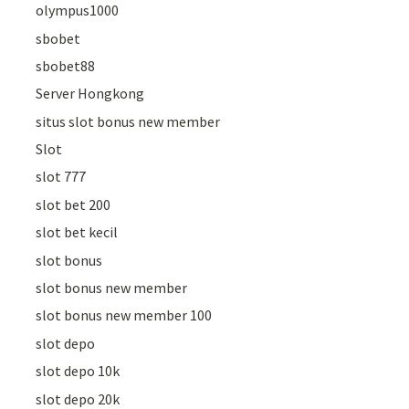
olympus1000
sbobet
sbobet88
Server Hongkong
situs slot bonus new member
Slot
slot 777
slot bet 200
slot bet kecil
slot bonus
slot bonus new member
slot bonus new member 100
slot depo
slot depo 10k
slot depo 20k