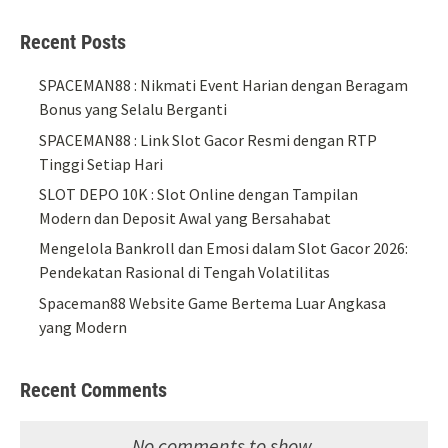
Recent Posts
SPACEMAN88 : Nikmati Event Harian dengan Beragam
Bonus yang Selalu Berganti
SPACEMAN88 : Link Slot Gacor Resmi dengan RTP
Tinggi Setiap Hari
SLOT DEPO 10K : Slot Online dengan Tampilan
Modern dan Deposit Awal yang Bersahabat
Mengelola Bankroll dan Emosi dalam Slot Gacor 2026:
Pendekatan Rasional di Tengah Volatilitas
Spaceman88 Website Game Bertema Luar Angkasa
yang Modern
Recent Comments
No comments to show.