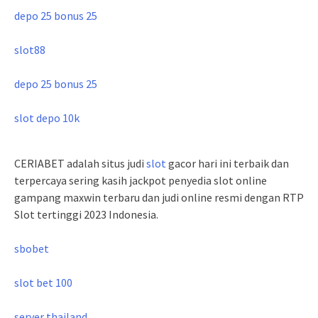
depo 25 bonus 25
slot88
depo 25 bonus 25
slot depo 10k
CERIABET adalah situs judi
slot
gacor hari ini terbaik dan
terpercaya sering kasih jackpot penyedia slot online
gampang maxwin terbaru dan judi online resmi dengan RTP
Slot tertinggi 2023 Indonesia.
sbobet
slot bet 100
server thailand