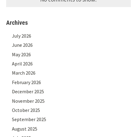
Archives
July 2026
June 2026
May 2026
April 2026
March 2026
February 2026
December 2025
November 2025
October 2025
September 2025
August 2025