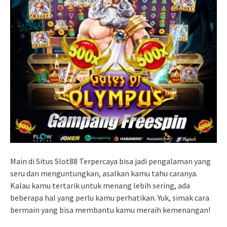
Main di Situs Slot88 Terpercaya bisa jadi pengalaman yang
seru dan menguntungkan, asalkan kamu tahu caranya.
Kalau kamu tertarik untuk menang lebih sering, ada
beberapa hal yang perlu kamu perhatikan. Yuk, simak cara
bermain yang bisa membantu kamu meraih kemenangan!