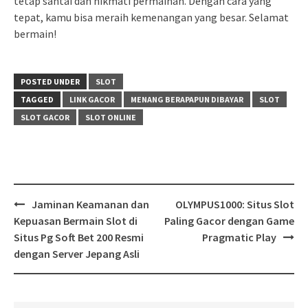
tetap santai dan nikmati permainan. Dengan cara yang
tepat, kamu bisa meraih kemenangan yang besar. Selamat
bermain!
POSTED UNDER
SLOT
TAGGED
LINK GACOR
MENANG BERAPAPUN DIBAYAR
SLOT
SLOT GACOR
SLOT ONLINE
Post
Jaminan Keamanan dan
OLYMPUS1000: Situs Slot
navigation
Kepuasan Bermain Slot di
Paling Gacor dengan Game
Situs Pg Soft Bet 200 Resmi
Pragmatic Play
dengan Server Jepang Asli