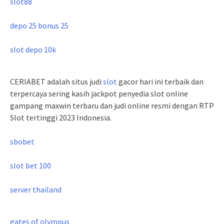
slot88
depo 25 bonus 25
slot depo 10k
CERIABET adalah situs judi
slot
gacor hari ini terbaik dan
terpercaya sering kasih jackpot penyedia slot online
gampang maxwin terbaru dan judi online resmi dengan RTP
Slot tertinggi 2023 Indonesia.
sbobet
slot bet 100
server thailand
gates of olympus