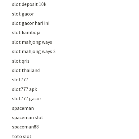
slot deposit 10k
slot gacor
slot gacor hari ini
slot kamboja
slot mahjong ways
slot mahjong ways 2
slot qris
slot thailand
slot777
slot777 apk
slot777 gacor
spaceman
spaceman slot
spaceman88
toto slot