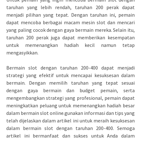
taruhan yang lebih rendah, taruhan 200 perak dapat
menjadi pilihan yang tepat. Dengan taruhan ini, pemain
dapat mencoba berbagai macam mesin slot dan mencari
yang paling cocok dengan gaya bermain mereka. Selain itu,
taruhan 200 perak juga dapat memberikan kesempatan
untuk memenangkan hadiah kecil namun tetap
mengasyikkan.
Bermain slot dengan taruhan 200-400 dapat menjadi
strategi yang efektif untuk mencapai kesuksesan dalam
bermain. Dengan memilih taruhan yang tepat sesuai
dengan gaya bermain dan budget pemain, serta
mengembangkan strategi yang profesional, pemain dapat
meningkatkan peluang untuk memenangkan hadiah besar
dalam bermain slot online.gunakan informasi dan tips yang
telah dijelaskan dalam artikel ini untuk meraih kesuksesan
dalam bermain slot dengan taruhan 200-400. Semoga
artikel ini bermanfaat dan sukses untuk Anda dalam