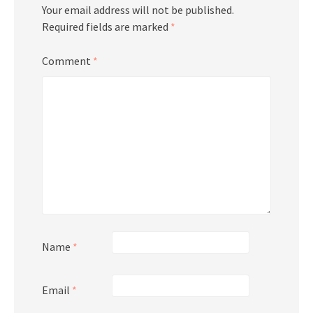
Your email address will not be published.
Required fields are marked
*
Comment
*
Name
*
Email
*