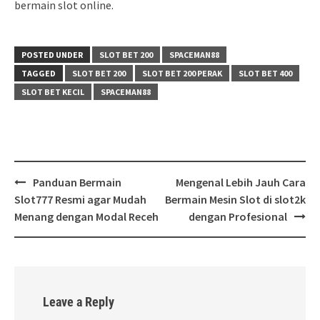
bermain slot online.
POSTED UNDER
SLOT BET 200
SPACEMAN88
TAGGED
SLOT BET 200
SLOT BET 200 PERAK
SLOT BET 400
SLOT BET KECIL
SPACEMAN88
Post
Panduan Bermain
Mengenal Lebih Jauh Cara
navigation
Slot777 Resmi agar Mudah
Bermain Mesin Slot di slot2k
Menang dengan Modal Receh
dengan Profesional
Leave a Reply