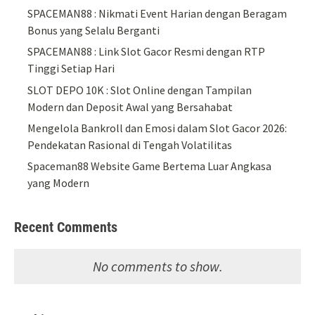
SPACEMAN88 : Nikmati Event Harian dengan Beragam
Bonus yang Selalu Berganti
SPACEMAN88 : Link Slot Gacor Resmi dengan RTP
Tinggi Setiap Hari
SLOT DEPO 10K : Slot Online dengan Tampilan
Modern dan Deposit Awal yang Bersahabat
Mengelola Bankroll dan Emosi dalam Slot Gacor 2026:
Pendekatan Rasional di Tengah Volatilitas
Spaceman88 Website Game Bertema Luar Angkasa
yang Modern
Recent Comments
No comments to show.