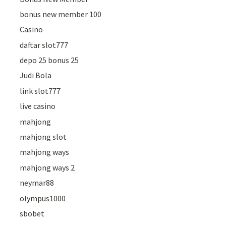
bonus new member 100
Casino
daftar slot777
depo 25 bonus 25
Judi Bola
link slot777
live casino
mahjong
mahjong slot
mahjong ways
mahjong ways 2
neymar88
olympus1000
sbobet