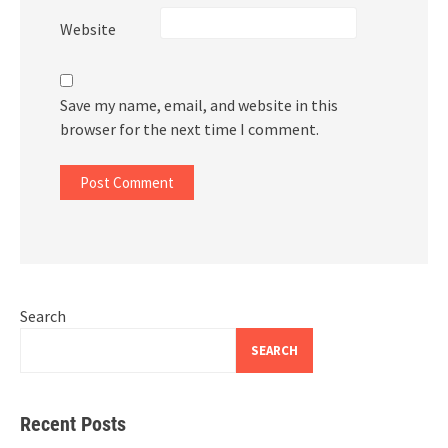
Website
Save my name, email, and website in this
browser for the next time I comment.
Search
SEARCH
Recent Posts