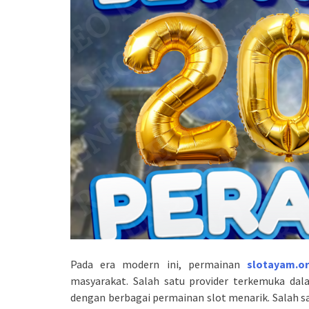
Pada era modern ini, permainan
slotayam.o
masyarakat. Salah satu provider terkemuka dal
dengan berbagai permainan slot menarik. Salah sa