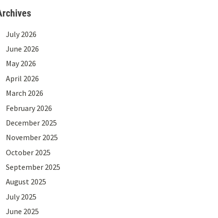
Archives
July 2026
June 2026
May 2026
April 2026
March 2026
February 2026
December 2025
November 2025
October 2025
September 2025
August 2025
July 2025
June 2025