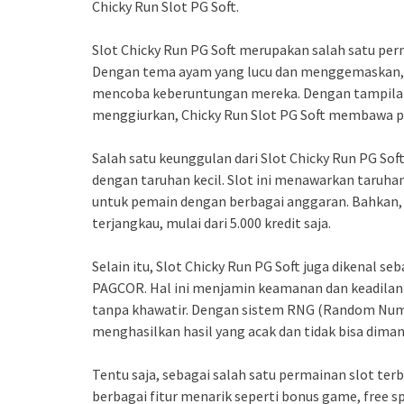
Chicky Run Slot PG Soft.
Slot Chicky Run PG Soft merupakan salah satu pe
Dengan tema ayam yang lucu dan menggemaskan, sl
mencoba keberuntungan mereka. Dengan tampilan g
menggiurkan, Chicky Run Slot PG Soft membawa pe
Salah satu keunggulan dari Slot Chicky Run PG S
dengan taruhan kecil. Slot ini menawarkan taruha
untuk pemain dengan berbagai anggaran. Bahkan,
terjangkau, mulai dari 5.000 kredit saja.
Selain itu, Slot Chicky Run PG Soft juga dikenal seb
PAGCOR. Hal ini menjamin keamanan dan keadilan
tanpa khawatir. Dengan sistem RNG (Random Number
menghasilkan hasil yang acak dan tidak bisa diman
Tentu saja, sebagai salah satu permainan slot ter
berbagai fitur menarik seperti bonus game, free s