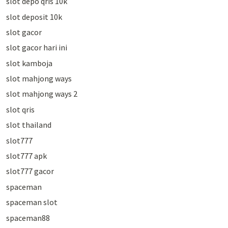
slot depo qris 10k
slot deposit 10k
slot gacor
slot gacor hari ini
slot kamboja
slot mahjong ways
slot mahjong ways 2
slot qris
slot thailand
slot777
slot777 apk
slot777 gacor
spaceman
spaceman slot
spaceman88