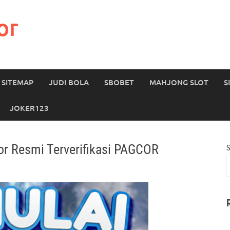
or
SITEMAP
JUDI BOLA
SBOBET
MAHJONG SLOT
S
JOKER123
cor Resmi Terverifikasi PAGCOR