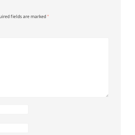
uired fields are marked
*