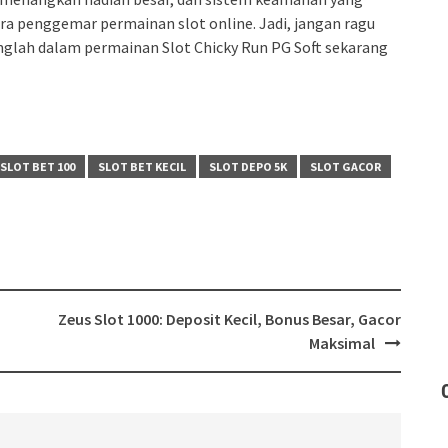
ara penggemar permainan slot online. Jadi, jangan ragu
lah dalam permainan Slot Chicky Run PG Soft sekarang
SLOT BET 100
SLOT BET KECIL
SLOT DEPO 5K
SLOT GACOR
Zeus Slot 1000: Deposit Kecil, Bonus Besar, Gacor
Maksimal