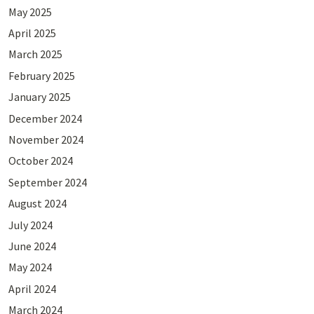
May 2025
April 2025
March 2025
February 2025
January 2025
December 2024
November 2024
October 2024
September 2024
August 2024
July 2024
June 2024
May 2024
April 2024
March 2024