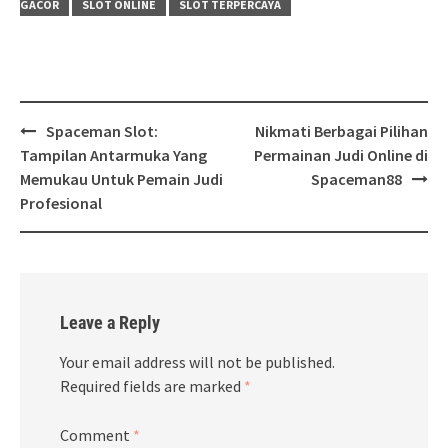
GACOR
SLOT ONLINE
SLOT TERPERCAYA
Post
Spaceman Slot:
Nikmati Berbagai Pilihan
navigation
Tampilan Antarmuka Yang
Permainan Judi Online di
Memukau Untuk Pemain Judi
Spaceman88
Profesional
Leave a Reply
Your email address will not be published.
Required fields are marked
*
Comment
*