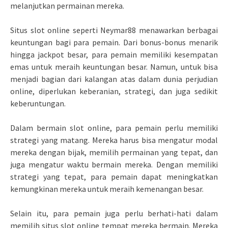
melanjutkan permainan mereka.
Situs slot online seperti Neymar88 menawarkan berbagai
keuntungan bagi para pemain. Dari bonus-bonus menarik
hingga jackpot besar, para pemain memiliki kesempatan
emas untuk meraih keuntungan besar. Namun, untuk bisa
menjadi bagian dari kalangan atas dalam dunia perjudian
online, diperlukan keberanian, strategi, dan juga sedikit
keberuntungan.
Dalam bermain slot online, para pemain perlu memiliki
strategi yang matang. Mereka harus bisa mengatur modal
mereka dengan bijak, memilih permainan yang tepat, dan
juga mengatur waktu bermain mereka. Dengan memiliki
strategi yang tepat, para pemain dapat meningkatkan
kemungkinan mereka untuk meraih kemenangan besar.
Selain itu, para pemain juga perlu berhati-hati dalam
memilih situs slot online tempat mereka bermain. Mereka