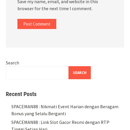
Save my name, email, and website in this
browser for the next time I comment.
Search
SEARCH
Recent Posts
SPACEMAN88 : Nikmati Event Harian dengan Beragam
Bonus yang Selalu Berganti
SPACEMAN88 : Link Slot Gacor Resmi dengan RTP
Tinggi Setiap Hari