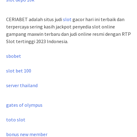
CERIABET adalah situs judi
slot
gacor hari ini terbaik dan
terpercaya sering kasih jackpot penyedia slot online
gampang maxwin terbaru dan judi online resmi dengan RTP
Slot tertinggi 2023 Indonesia.
sbobet
slot bet 100
server thailand
gates of olympus
toto slot
bonus new member