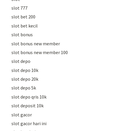
slot 777
slot bet 200
slot bet kecil
slot bonus
slot bonus new member
slot bonus new member 100
slot depo
slot depo 10k
slot depo 20k
slot depo 5k
slot depo qris 10k
slot deposit 10k
slot gacor
slot gacor hari ini