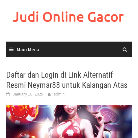
Skip
to
Judi Online Gacor
content
Main Menu
Daftar dan Login di Link Alternatif
Resmi Neymar88 untuk Kalangan Atas
January 10, 2025
admin