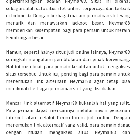
dipertimbangkan adalah Neymar88. Situs ini dikenal
sebagai salah satu situs slot online terpercaya dan terbaik
di Indonesia. Dengan berbagai macam permainan slot yang
menarik dan menawarkan jackpot besar, Neymar88
memberikan kesempatan bagi para pemain untuk meraih
keuntungan besar.
Namun, seperti halnya situs judi online lainnya, Neymar88
seringkali mengalami pemblokiran dari pihak berwenang.
Hal ini membuat para pemain kesulitan untuk mengakses
situs tersebut. Untuk itu, penting bagi para pemain untuk
menemukan link alternatif Neymar88 agar tetap bisa
menikmati berbagai permainan slot yang disediakan.
Mencari link alternatif Neymar88 bukanlah hal yang sulit.
Para pemain dapat mencarinya melalui mesin pencarian
internet atau melalui forum-forum judi online. Dengan
menemukan link alternatif yang valid, para pemain dapat
dengan mudah mengakses situs Neymar88 dan