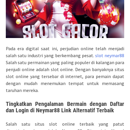
Pada era digital saat ini, perjudian online telah menjadi
salah satu industri yang berkembang pesat.
slot neymar88
Salah satu permainan yang paling populer di kalangan para
penjudi online adalah slot online. Dengan banyaknya situs
slot online yang tersebar di internet, para pemain dapat
dengan mudah menemukan tempat untuk memasang
taruhan mereka.
Tingkatkan Pengalaman Bermain dengan Daftar
dan Login di Neymar88 Link Alternatif Terbaik
Salah satu situs slot online terbaik yang patut