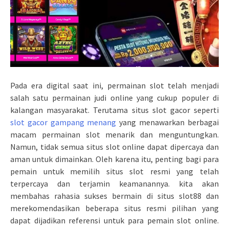
Pada era digital saat ini, permainan slot telah menjadi
salah satu permainan judi online yang cukup populer di
kalangan masyarakat. Terutama situs slot gacor seperti
slot gacor gampang menang
yang menawarkan berbagai
macam permainan slot menarik dan menguntungkan.
Namun, tidak semua situs slot online dapat dipercaya dan
aman untuk dimainkan. Oleh karena itu, penting bagi para
pemain untuk memilih situs slot resmi yang telah
terpercaya dan terjamin keamanannya. kita akan
membahas rahasia sukses bermain di situs slot88 dan
merekomendasikan beberapa situs resmi pilihan yang
dapat dijadikan referensi untuk para pemain slot online.