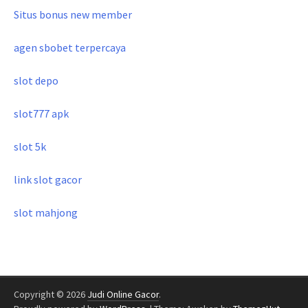
Situs bonus new member
agen sbobet terpercaya
slot depo
slot777 apk
slot 5k
link slot gacor
slot mahjong
Copyright © 2026
Judi Online Gacor
.