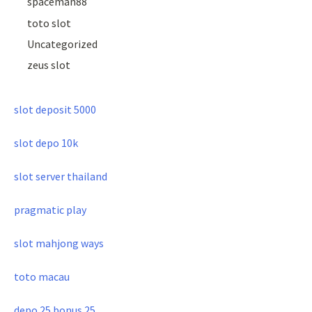
spaceman88
toto slot
Uncategorized
zeus slot
slot deposit 5000
slot depo 10k
slot server thailand
pragmatic play
slot mahjong ways
toto macau
depo 25 bonus 25