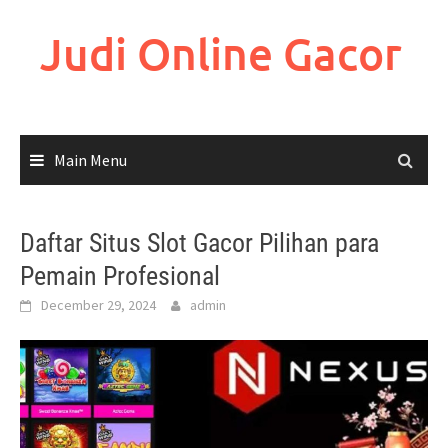
Skip
to
Judi Online Gacor
content
Main Menu
Daftar Situs Slot Gacor Pilihan para
Pemain Profesional
December 29, 2024
admin