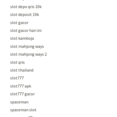
slot depo qris 10k
slot deposit 10k
slot gacor
slot gacor hari ini
slot kamboja
slot mahjong ways
slot mahjong ways 2
slot qris
slot thailand
slot777
slot777 apk
slot777 gacor
spaceman
spaceman slot