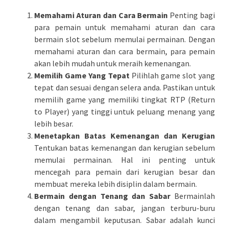
Memahami Aturan dan Cara Bermain
Penting bagi
para pemain untuk memahami aturan dan cara
bermain slot sebelum memulai permainan. Dengan
memahami aturan dan cara bermain, para pemain
akan lebih mudah untuk meraih kemenangan.
Memilih Game Yang Tepat
Pilihlah game slot yang
tepat dan sesuai dengan selera anda. Pastikan untuk
memilih game yang memiliki tingkat RTP (Return
to Player) yang tinggi untuk peluang menang yang
lebih besar.
Menetapkan Batas Kemenangan dan Kerugian
Tentukan batas kemenangan dan kerugian sebelum
memulai permainan. Hal ini penting untuk
mencegah para pemain dari kerugian besar dan
membuat mereka lebih disiplin dalam bermain.
Bermain dengan Tenang dan Sabar
Bermainlah
dengan tenang dan sabar, jangan terburu-buru
dalam mengambil keputusan. Sabar adalah kunci