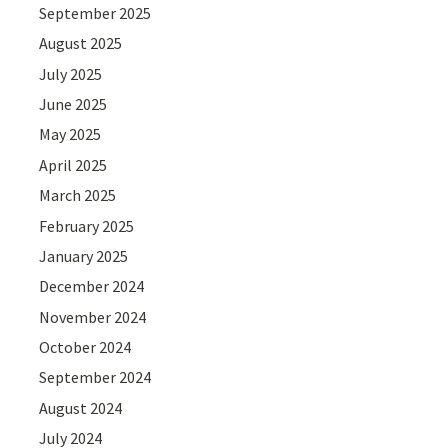
September 2025
August 2025
July 2025
June 2025
May 2025
April 2025
March 2025
February 2025
January 2025
December 2024
November 2024
October 2024
September 2024
August 2024
July 2024