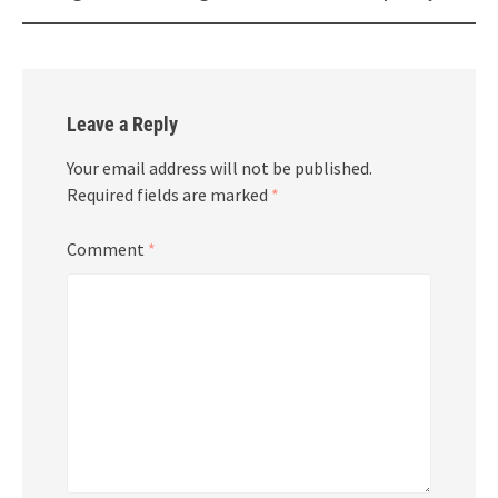
Leave a Reply
Your email address will not be published.
Required fields are marked
*
Comment
*