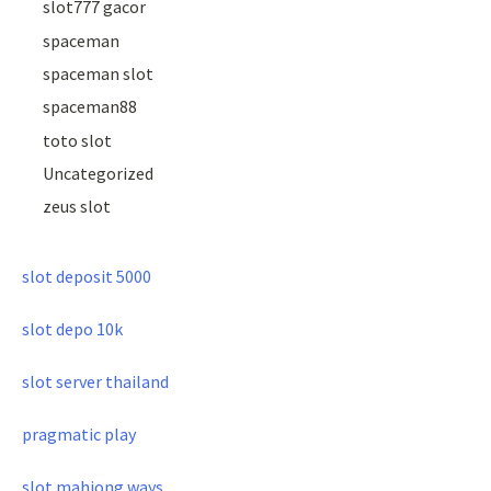
slot777 gacor
spaceman
spaceman slot
spaceman88
toto slot
Uncategorized
zeus slot
slot deposit 5000
slot depo 10k
slot server thailand
pragmatic play
slot mahjong ways