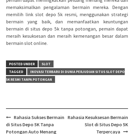
memaksimalkan pengalaman bermain mereka. Dengan
memilih link slot depo 5k resmi, menggunakan strategi
bermain yang baik, dan memanfaatkan keuntungan
bermain di situs depo 5k tanpa potongan, pemain dapat
meraih kesuksesan dan meraih kemenangan besar dalam
bermain slot online.
POSTED UNDER
SLOT
TAGGED
INOVASI TERBARU DI DUNIA PERJUDIAN SITUS SLOT DEPO
5K RESMI TANPA POTONGAN
Post
Rahasia Sukses Bermain
Rahasia Kesuksesan Bermain
navigation
di Situs Depo 5K Tanpa
Slot di Situs Depo 5K
Potongan Auto Menang
Terpercaya