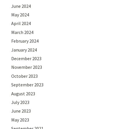
June 2024
May 2024
April 2024
March 2024
February 2024
January 2024
December 2023
November 2023
October 2023
September 2023
August 2023
July 2023
June 2023
May 2023
September 2021