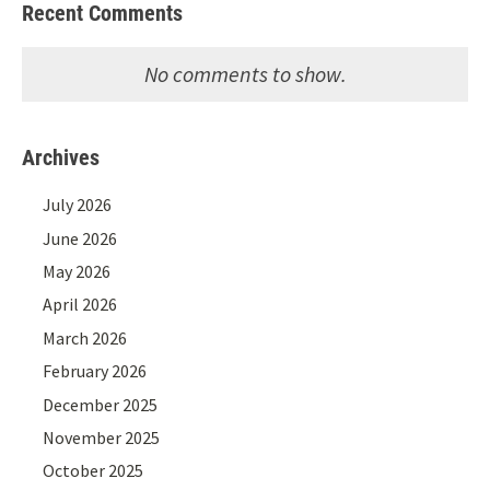
Recent Comments
No comments to show.
Archives
July 2026
June 2026
May 2026
April 2026
March 2026
February 2026
December 2025
November 2025
October 2025