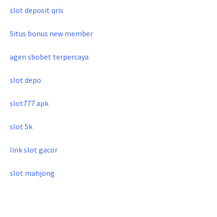
slot deposit qris
Situs bonus new member
agen sbobet terpercaya
slot depo
slot777 apk
slot 5k
link slot gacor
slot mahjong