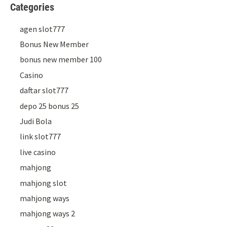
Categories
agen slot777
Bonus New Member
bonus new member 100
Casino
daftar slot777
depo 25 bonus 25
Judi Bola
link slot777
live casino
mahjong
mahjong slot
mahjong ways
mahjong ways 2