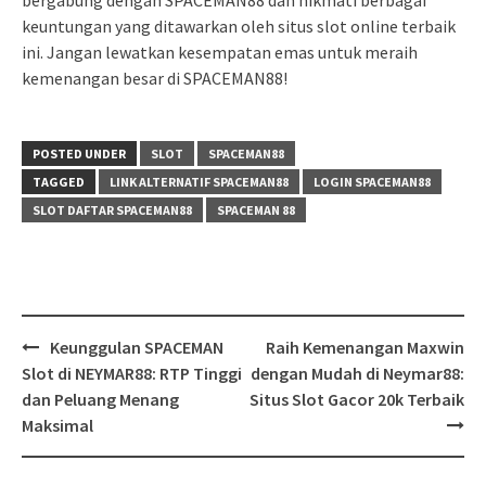
bergabung dengan SPACEMAN88 dan nikmati berbagai
keuntungan yang ditawarkan oleh situs slot online terbaik
ini. Jangan lewatkan kesempatan emas untuk meraih
kemenangan besar di SPACEMAN88!
POSTED UNDER
SLOT
SPACEMAN88
TAGGED
LINK ALTERNATIF SPACEMAN88
LOGIN SPACEMAN88
SLOT DAFTAR SPACEMAN88
SPACEMAN 88
Post
Keunggulan SPACEMAN
Raih Kemenangan Maxwin
navigation
Slot di NEYMAR88: RTP Tinggi
dengan Mudah di Neymar88:
dan Peluang Menang
Situs Slot Gacor 20k Terbaik
Maksimal