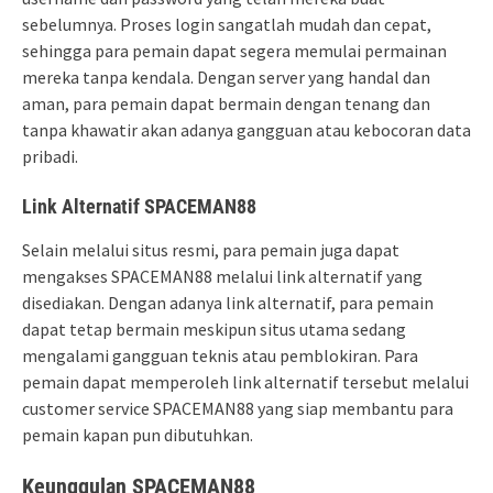
sebelumnya. Proses login sangatlah mudah dan cepat,
sehingga para pemain dapat segera memulai permainan
mereka tanpa kendala. Dengan server yang handal dan
aman, para pemain dapat bermain dengan tenang dan
tanpa khawatir akan adanya gangguan atau kebocoran data
pribadi.
Link Alternatif SPACEMAN88
Selain melalui situs resmi, para pemain juga dapat
mengakses SPACEMAN88 melalui link alternatif yang
disediakan. Dengan adanya link alternatif, para pemain
dapat tetap bermain meskipun situs utama sedang
mengalami gangguan teknis atau pemblokiran. Para
pemain dapat memperoleh link alternatif tersebut melalui
customer service SPACEMAN88 yang siap membantu para
pemain kapan pun dibutuhkan.
Keunggulan SPACEMAN88