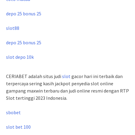
depo 25 bonus 25
slot88
depo 25 bonus 25
slot depo 10k
CERIABET adalah situs judi
slot
gacor hari ini terbaik dan
terpercaya sering kasih jackpot penyedia slot online
gampang maxwin terbaru dan judi online resmi dengan RTP
Slot tertinggi 2023 Indonesia.
sbobet
slot bet 100