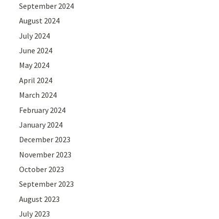
September 2024
August 2024
July 2024
June 2024
May 2024
April 2024
March 2024
February 2024
January 2024
December 2023
November 2023
October 2023
September 2023
August 2023
July 2023