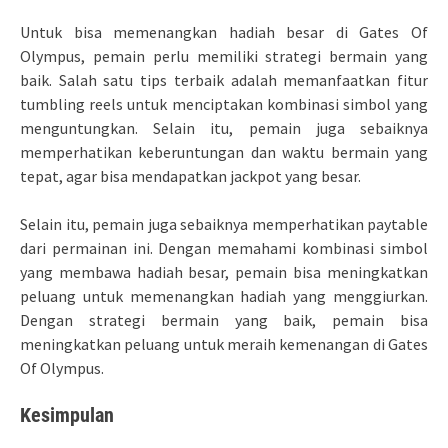
Untuk bisa memenangkan hadiah besar di Gates Of
Olympus, pemain perlu memiliki strategi bermain yang
baik. Salah satu tips terbaik adalah memanfaatkan fitur
tumbling reels untuk menciptakan kombinasi simbol yang
menguntungkan. Selain itu, pemain juga sebaiknya
memperhatikan keberuntungan dan waktu bermain yang
tepat, agar bisa mendapatkan jackpot yang besar.
Selain itu, pemain juga sebaiknya memperhatikan paytable
dari permainan ini. Dengan memahami kombinasi simbol
yang membawa hadiah besar, pemain bisa meningkatkan
peluang untuk memenangkan hadiah yang menggiurkan.
Dengan strategi bermain yang baik, pemain bisa
meningkatkan peluang untuk meraih kemenangan di Gates
Of Olympus.
Kesimpulan