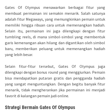
Gates Of Olympus menawarkan berbagai fitur yang
membuat permainan ini semakin menarik. Salah satunya
adalah fitur Megaways, yang memungkinkan pemain untuk
memiliki hingga ribuan cara untuk memenangkan hadiah.
Selain itu, permainan ini juga dilengkapi dengan fitur
tumbling reels, di mana simbol-simbol yang membentuk
garis kemenangan akan hilang dan digantikan oleh simbol
baru, memberikan peluang untuk memenangkan hadiah
yang lebih besar.
Selain fitur-fitur tersebut, Gates Of Olympus juga
dilengkapi dengan bonus round yang menggiurkan. Pemain
bisa mendapatkan putaran gratis dan pengganda hadiah
yang sangat menguntungkan. Dengan begitu banyak fitur
menarik, tidak mengherankan jika permainan ini menjadi
favorit di kalangan pemain judi online.
Strategi Bermain Gates Of Olympus