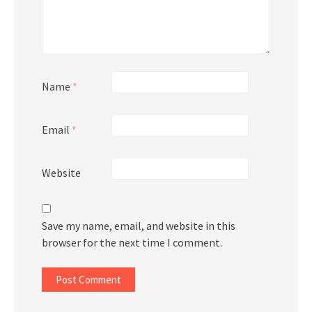
Name
*
Email
*
Website
Save my name, email, and website in this
browser for the next time I comment.