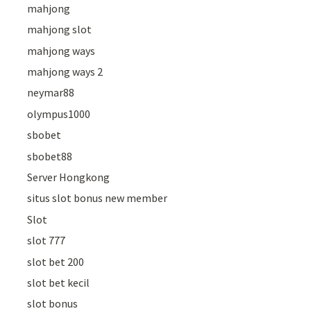
mahjong
mahjong slot
mahjong ways
mahjong ways 2
neymar88
olympus1000
sbobet
sbobet88
Server Hongkong
situs slot bonus new member
Slot
slot 777
slot bet 200
slot bet kecil
slot bonus