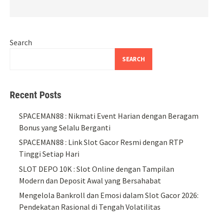
Search
SEARCH
Recent Posts
SPACEMAN88 : Nikmati Event Harian dengan Beragam
Bonus yang Selalu Berganti
SPACEMAN88 : Link Slot Gacor Resmi dengan RTP
Tinggi Setiap Hari
SLOT DEPO 10K : Slot Online dengan Tampilan
Modern dan Deposit Awal yang Bersahabat
Mengelola Bankroll dan Emosi dalam Slot Gacor 2026:
Pendekatan Rasional di Tengah Volatilitas