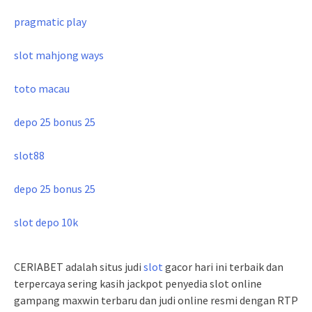
pragmatic play
slot mahjong ways
toto macau
depo 25 bonus 25
slot88
depo 25 bonus 25
slot depo 10k
CERIABET adalah situs judi
slot
gacor hari ini terbaik dan
terpercaya sering kasih jackpot penyedia slot online
gampang maxwin terbaru dan judi online resmi dengan RTP