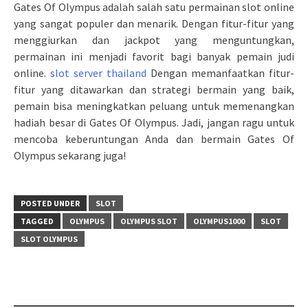
Gates Of Olympus adalah salah satu permainan slot online
yang sangat populer dan menarik. Dengan fitur-fitur yang
menggiurkan dan jackpot yang menguntungkan,
permainan ini menjadi favorit bagi banyak pemain judi
online.
slot server thailand
Dengan memanfaatkan fitur-
fitur yang ditawarkan dan strategi bermain yang baik,
pemain bisa meningkatkan peluang untuk memenangkan
hadiah besar di Gates Of Olympus. Jadi, jangan ragu untuk
mencoba keberuntungan Anda dan bermain Gates Of
Olympus sekarang juga!
POSTED UNDER
SLOT
TAGGED
OLYMPUS
OLYMPUS SLOT
OLYMPUS1000
SLOT
SLOT OLYMPUS