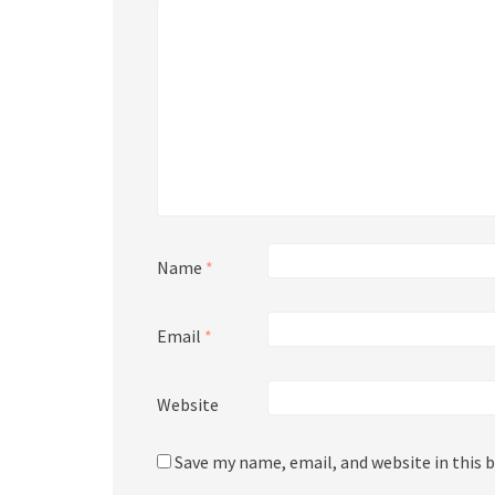
Name
*
Email
*
Website
Save my name, email, and website in this 