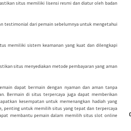
Pastikan situs memiliki lisensi resmi dan diatur oleh badan
n dan testimonial dari pemain sebelumnya untuk mengetahui
itus memiliki sistem keamanan yang kuat dan dilengkapi
Pastikan situs menyediakan metode pembayaran yang aman
, pemain dapat bermain dengan nyaman dan aman tanpa
n. Bermain di situs terpercaya juga dapat memberikan
dapatkan kesempatan untuk memenangkan hadiah yang
ne, penting untuk memilih situs yang tepat dan terpercaya
 dapat membantu pemain dalam memilih situs slot online