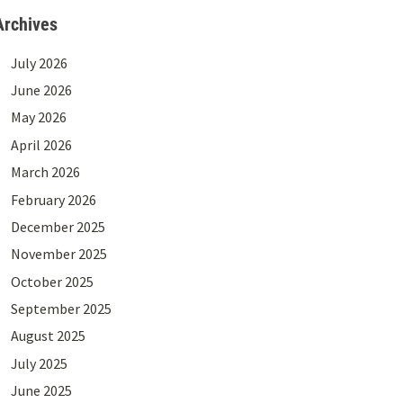
Archives
July 2026
June 2026
May 2026
April 2026
March 2026
February 2026
December 2025
November 2025
October 2025
September 2025
August 2025
July 2025
June 2025