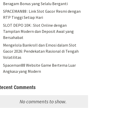
Beragam Bonus yang Selalu Berganti
SPACEMAN88 : Link Slot Gacor Resmi dengan
RTP Tinggi Setiap Hari
SLOT DEPO 10K : Slot Online dengan
Tampilan Modern dan Deposit Awal yang
Bersahabat
Mengelola Bankroll dan Emosi dalam Slot
Gacor 2026: Pendekatan Rasional di Tengah
Volatilitas
Spaceman88 Website Game Bertema Luar
Angkasa yang Modern
Recent Comments
No comments to show.