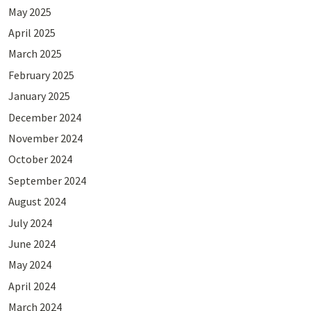
May 2025
April 2025
March 2025
February 2025
January 2025
December 2024
November 2024
October 2024
September 2024
August 2024
July 2024
June 2024
May 2024
April 2024
March 2024