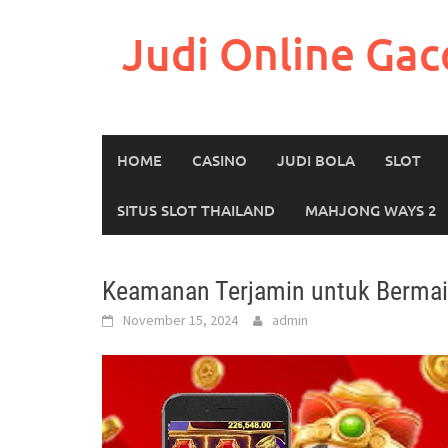
Skip
to
Judi Online Gac
content
HOME
CASINO
JUDI BOLA
SLOT
SITUS SLOT THAILAND
MAHJONG WAYS 2
Keamanan Terjamin untuk Berma
November 15, 2024
admin