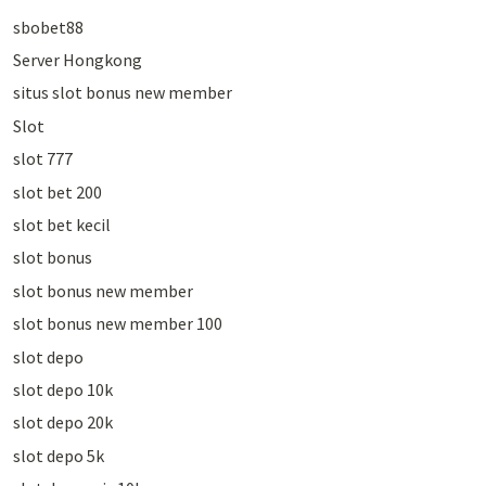
sbobet88
Server Hongkong
situs slot bonus new member
Slot
slot 777
slot bet 200
slot bet kecil
slot bonus
slot bonus new member
slot bonus new member 100
slot depo
slot depo 10k
slot depo 20k
slot depo 5k