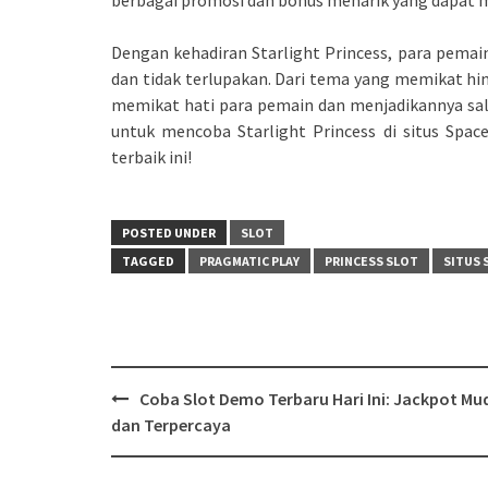
berbagai promosi dan bonus menarik yang dapat
Dengan kehadiran Starlight Princess, para pema
dan tidak terlupakan. Dari tema yang memikat hin
memikat hati para pemain dan menjadikannya salah 
untuk mencoba Starlight Princess di situs Spa
terbaik ini!
POSTED UNDER
SLOT
TAGGED
PRAGMATIC PLAY
PRINCESS SLOT
SITUS 
Post
Coba Slot Demo Terbaru Hari Ini: Jackpot Mu
navigation
dan Terpercaya