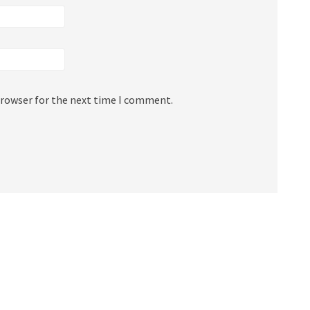
browser for the next time I comment.