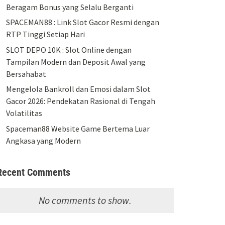
Beragam Bonus yang Selalu Berganti
SPACEMAN88 : Link Slot Gacor Resmi dengan
RTP Tinggi Setiap Hari
SLOT DEPO 10K : Slot Online dengan
Tampilan Modern dan Deposit Awal yang
Bersahabat
Mengelola Bankroll dan Emosi dalam Slot
Gacor 2026: Pendekatan Rasional di Tengah
Volatilitas
Spaceman88 Website Game Bertema Luar
Angkasa yang Modern
Recent Comments
No comments to show.