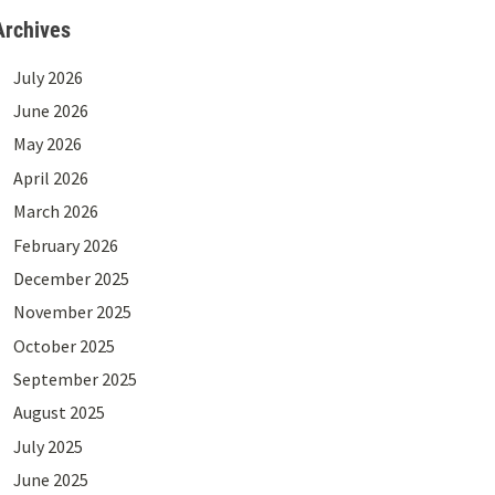
Archives
July 2026
June 2026
May 2026
April 2026
March 2026
February 2026
December 2025
November 2025
October 2025
September 2025
August 2025
July 2025
June 2025