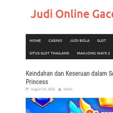
Skip
to
Judi Online Gac
content
HOME
CASINO
JUDI BOLA
SLOT
SITUS SLOT THAILAND
MAHJONG WAYS 2
Keindahan dan Keseruan dalam Se
Princess
August 28, 2024
admin