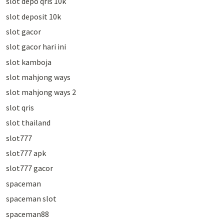
slot depo qris 10k
slot deposit 10k
slot gacor
slot gacor hari ini
slot kamboja
slot mahjong ways
slot mahjong ways 2
slot qris
slot thailand
slot777
slot777 apk
slot777 gacor
spaceman
spaceman slot
spaceman88