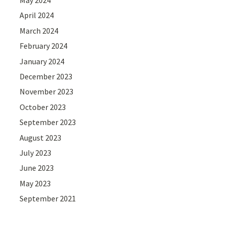
May 2024
April 2024
March 2024
February 2024
January 2024
December 2023
November 2023
October 2023
September 2023
August 2023
July 2023
June 2023
May 2023
September 2021