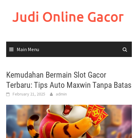
Skip
to
Judi Online Gacor
content
Main Menu
Kemudahan Bermain Slot Gacor
Terbaru: Tips Auto Maxwin Tanpa Batas
February 21, 2025
admin