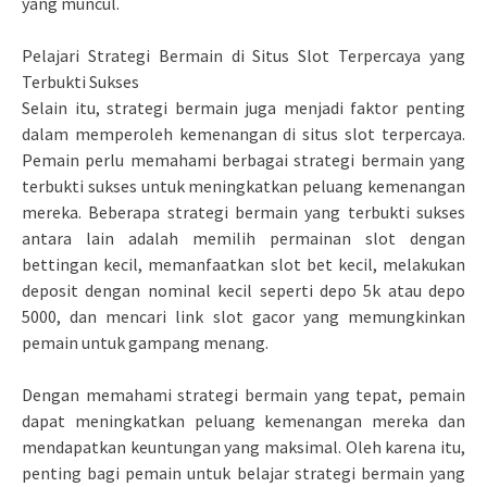
yang muncul.
Pelajari Strategi Bermain di Situs Slot Terpercaya yang
Terbukti Sukses
Selain itu, strategi bermain juga menjadi faktor penting
dalam memperoleh kemenangan di situs slot terpercaya.
Pemain perlu memahami berbagai strategi bermain yang
terbukti sukses untuk meningkatkan peluang kemenangan
mereka. Beberapa strategi bermain yang terbukti sukses
antara lain adalah memilih permainan slot dengan
bettingan kecil, memanfaatkan slot bet kecil, melakukan
deposit dengan nominal kecil seperti depo 5k atau depo
5000, dan mencari link slot gacor yang memungkinkan
pemain untuk gampang menang.
Dengan memahami strategi bermain yang tepat, pemain
dapat meningkatkan peluang kemenangan mereka dan
mendapatkan keuntungan yang maksimal. Oleh karena itu,
penting bagi pemain untuk belajar strategi bermain yang