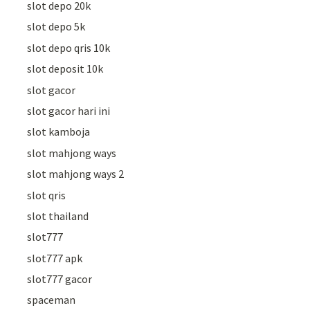
slot depo 20k
slot depo 5k
slot depo qris 10k
slot deposit 10k
slot gacor
slot gacor hari ini
slot kamboja
slot mahjong ways
slot mahjong ways 2
slot qris
slot thailand
slot777
slot777 apk
slot777 gacor
spaceman