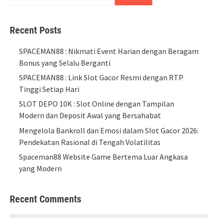
Recent Posts
SPACEMAN88 : Nikmati Event Harian dengan Beragam
Bonus yang Selalu Berganti
SPACEMAN88 : Link Slot Gacor Resmi dengan RTP
Tinggi Setiap Hari
SLOT DEPO 10K : Slot Online dengan Tampilan
Modern dan Deposit Awal yang Bersahabat
Mengelola Bankroll dan Emosi dalam Slot Gacor 2026:
Pendekatan Rasional di Tengah Volatilitas
Spaceman88 Website Game Bertema Luar Angkasa
yang Modern
Recent Comments