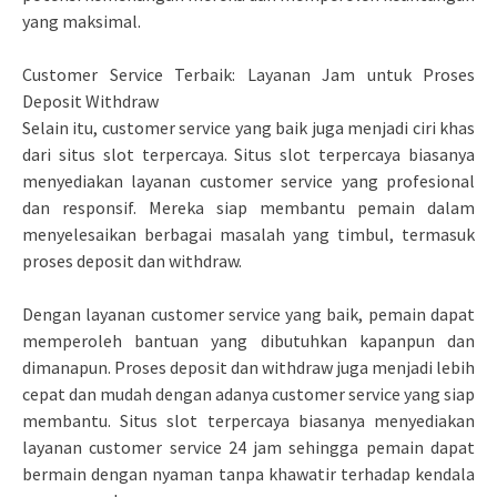
yang maksimal.
Customer Service Terbaik: Layanan Jam untuk Proses
Deposit Withdraw
Selain itu, customer service yang baik juga menjadi ciri khas
dari situs slot terpercaya. Situs slot terpercaya biasanya
menyediakan layanan customer service yang profesional
dan responsif. Mereka siap membantu pemain dalam
menyelesaikan berbagai masalah yang timbul, termasuk
proses deposit dan withdraw.
Dengan layanan customer service yang baik, pemain dapat
memperoleh bantuan yang dibutuhkan kapanpun dan
dimanapun. Proses deposit dan withdraw juga menjadi lebih
cepat dan mudah dengan adanya customer service yang siap
membantu. Situs slot terpercaya biasanya menyediakan
layanan customer service 24 jam sehingga pemain dapat
bermain dengan nyaman tanpa khawatir terhadap kendala