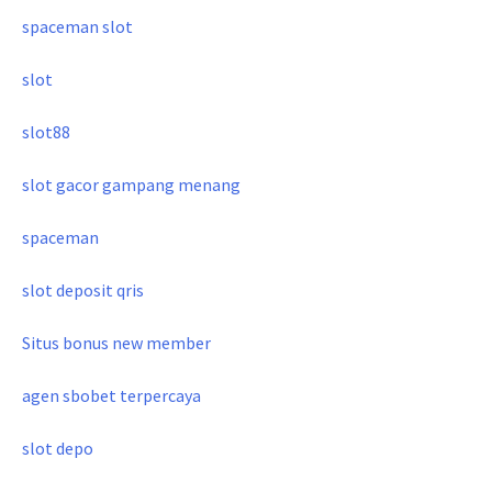
spaceman slot
slot
slot88
slot gacor gampang menang
spaceman
slot deposit qris
Situs bonus new member
agen sbobet terpercaya
slot depo