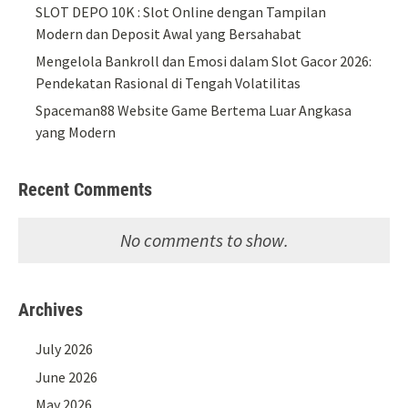
SLOT DEPO 10K : Slot Online dengan Tampilan
Modern dan Deposit Awal yang Bersahabat
Mengelola Bankroll dan Emosi dalam Slot Gacor 2026:
Pendekatan Rasional di Tengah Volatilitas
Spaceman88 Website Game Bertema Luar Angkasa
yang Modern
Recent Comments
No comments to show.
Archives
July 2026
June 2026
May 2026