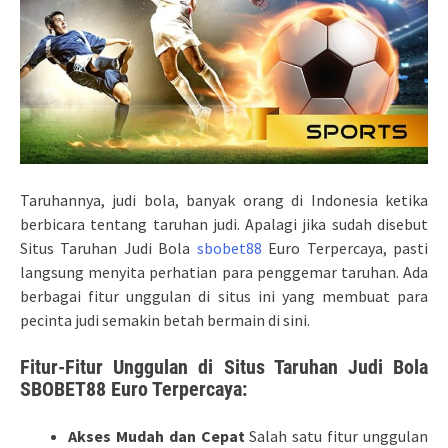
Taruhannya, judi bola, banyak orang di Indonesia ketika
berbicara tentang taruhan judi. Apalagi jika sudah disebut
Situs Taruhan Judi Bola
sbobet88
Euro Terpercaya, pasti
langsung menyita perhatian para penggemar taruhan. Ada
berbagai fitur unggulan di situs ini yang membuat para
pecinta judi semakin betah bermain di sini.
Fitur-Fitur Unggulan di Situs Taruhan Judi Bola
SBOBET88 Euro Terpercaya:
Akses Mudah dan Cepat
Salah satu fitur unggulan