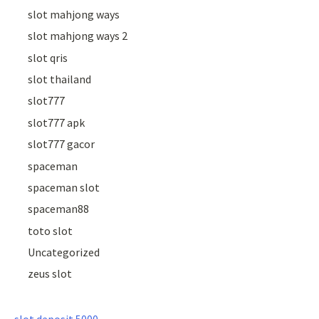
slot mahjong ways
slot mahjong ways 2
slot qris
slot thailand
slot777
slot777 apk
slot777 gacor
spaceman
spaceman slot
spaceman88
toto slot
Uncategorized
zeus slot