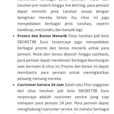
taruhan pre-match hingga live betting, para pemain
dapat memilih jenis taruhan sesuai dengan
keinginan mereka. Selain itu, situs ini juga
menyediakan berbagai jenis taruhan, seperti
handicap, over/under, dan banyak lagi.
Promo dan Bonus Menarik
Situs taruhan judi bola
SBOBET88 Euro terpercaya juga menyediakan
berbagai promo dan bonus menarik untuk para
pemain. Mulai dari bonus deposit hingga cashback,
para pemain dapat menikmati berbagai keuntungan
saat bermain di situs ini. Promo dan bonus ini dapat
membantu para pemain untuk meningkatkan
peluang menang mereka.
Customer Service 24 Jam
Salah satu fitur unggulan
dari situs taruhan judi bola SBOBET88 Euro
terpercaya adalah customer service yang siap
melayani para pemain 24 jam. Para pemain dapat
menghubungi customer service ini melalui berbagai