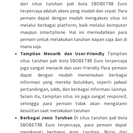
dari situs taruhan judi bola SBOBET88 Euro
terpercaya adalah akses yang mudah dan cepat. Para
pemain dapat dengan mudah mengakses situs ini
melalui berbagai platform, baik melalui komputer
maupun smartphone. Hal ini memudahkan para
pemain untuk melakukan taruhan kapan saja dan di
mana saja.
Tampilan Menarik dan User-Friendly
Tampilan
situs taruhan judi bola SBOBET88 Euro terpercaya
juga sangat menarik dan user-friendly. Para pemain
dapat dengan mudah menemukan berbagai
informasi yang mereka butuhkan, seperti jadwal
pertandingan, odds, dan berbagai informasi lainnya.
Selain itu, tampilan situs ini juga sangat responsif,
sehingga para pemain tidak akan mengalami
kesulitan saat melakukan taruhan.
Berbagai Jenis Taruhan
Di situs taruhan judi bola
SBOBET88 Euro terpercaya, para pemain dapat
menikmati berbagai jenis taruhan. Mulai dari