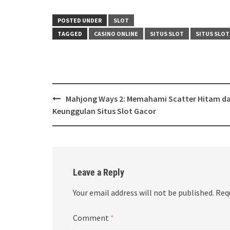
POSTED UNDER
SLOT
TAGGED
CASINO ONLINE
SITUS SLOT
SITUS SLOT
Post
Mahjong Ways 2: Memahami Scatter Hitam d
navigation
Keunggulan Situs Slot Gacor
Leave a Reply
Your email address will not be published.
Req
Comment
*