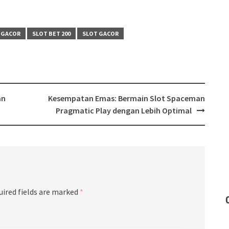
 GACOR
SLOT BET 200
SLOT GACOR
an
Kesempatan Emas: Bermain Slot Spaceman
Pragmatic Play dengan Lebih Optimal
uired fields are marked
*