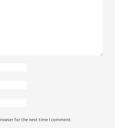
browser for the next time I comment.