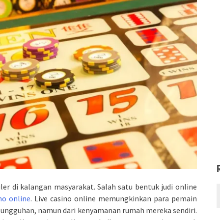
ler di kalangan masyarakat. Salah satu bentuk judi online
ino online
. Live casino online memungkinkan para pemain
o sungguhan, namun dari kenyamanan rumah mereka sendiri.