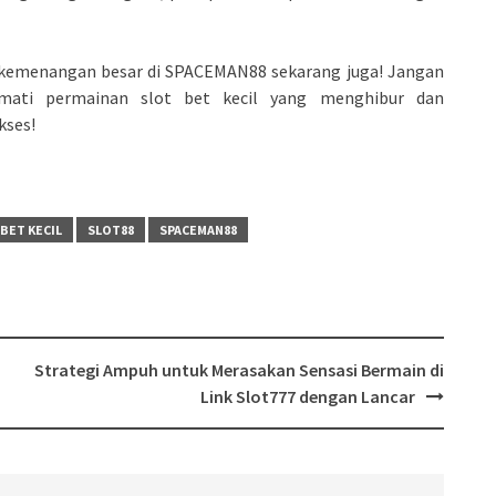
h kemenangan besar di SPACEMAN88 sekarang juga! Jangan
mati permainan slot bet kecil yang menghibur dan
kses!
BET KECIL
SLOT88
SPACEMAN88
Strategi Ampuh untuk Merasakan Sensasi Bermain di
Link Slot777 dengan Lancar