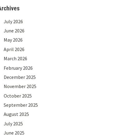
Archives
July 2026
June 2026
May 2026
April 2026
March 2026
February 2026
December 2025
November 2025
October 2025
September 2025
August 2025
July 2025
June 2025