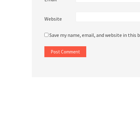
Website
Save my name, email, and website in this 