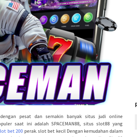
dengan pesat dan semakin banyak situs judi online
puler saat ini adalah SPACEMAN88, situs slot88 yang
lot bet 200
perak. slot bet kecil Dengan kemudahan dalam