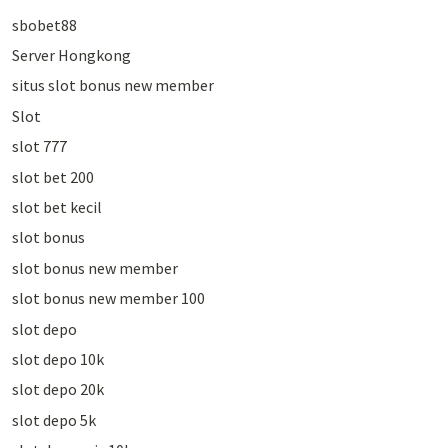
sbobet88
Server Hongkong
situs slot bonus new member
Slot
slot 777
slot bet 200
slot bet kecil
slot bonus
slot bonus new member
slot bonus new member 100
slot depo
slot depo 10k
slot depo 20k
slot depo 5k