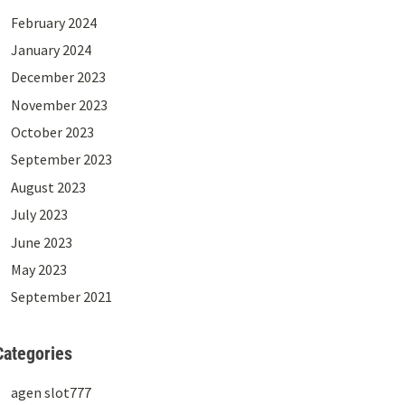
February 2024
January 2024
December 2023
November 2023
October 2023
September 2023
August 2023
July 2023
June 2023
May 2023
September 2021
Categories
agen slot777