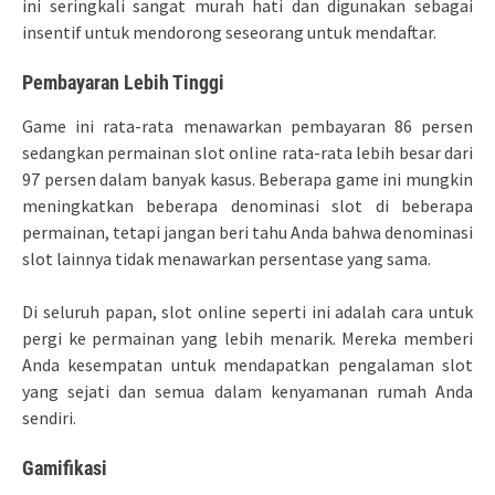
ini seringkali sangat murah hati dan digunakan sebagai
insentif untuk mendorong seseorang untuk mendaftar.
Pembayaran Lebih Tinggi
Game ini rata-rata menawarkan pembayaran 86 persen
sedangkan permainan slot online rata-rata lebih besar dari
97 persen dalam banyak kasus. Beberapa game ini mungkin
meningkatkan beberapa denominasi slot di beberapa
permainan, tetapi jangan beri tahu Anda bahwa denominasi
slot lainnya tidak menawarkan persentase yang sama.
Di seluruh papan, slot online seperti ini adalah cara untuk
pergi ke permainan yang lebih menarik. Mereka memberi
Anda kesempatan untuk mendapatkan pengalaman slot
yang sejati dan semua dalam kenyamanan rumah Anda
sendiri.
Gamifikasi