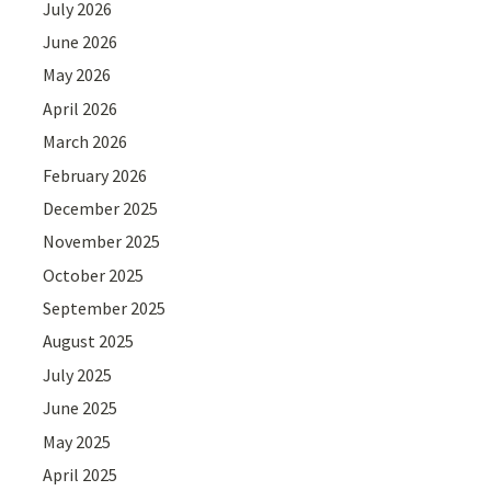
July 2026
June 2026
May 2026
April 2026
March 2026
February 2026
December 2025
November 2025
October 2025
September 2025
August 2025
July 2025
June 2025
May 2025
April 2025