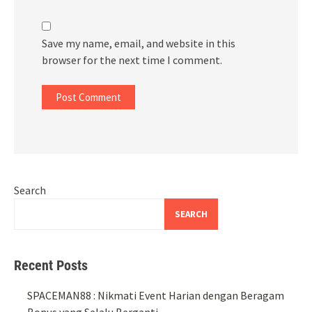
Save my name, email, and website in this
browser for the next time I comment.
Search
SEARCH
Recent Posts
SPACEMAN88 : Nikmati Event Harian dengan Beragam