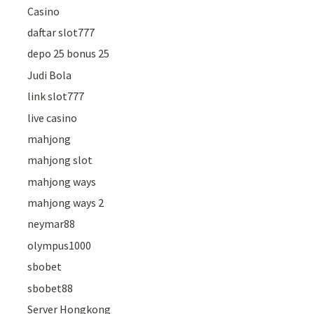
Casino
daftar slot777
depo 25 bonus 25
Judi Bola
link slot777
live casino
mahjong
mahjong slot
mahjong ways
mahjong ways 2
neymar88
olympus1000
sbobet
sbobet88
Server Hongkong