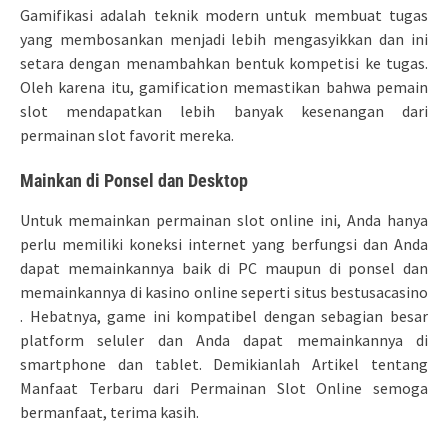
Gamifikasi adalah teknik modern untuk membuat tugas
yang membosankan menjadi lebih mengasyikkan dan ini
setara dengan menambahkan bentuk kompetisi ke tugas.
Oleh karena itu, gamification memastikan bahwa pemain
slot mendapatkan lebih banyak kesenangan dari
permainan slot favorit mereka.
Mainkan di Ponsel dan Desktop
Untuk memainkan permainan slot online ini, Anda hanya
perlu memiliki koneksi internet yang berfungsi dan Anda
dapat memainkannya baik di PC maupun di ponsel dan
memainkannya di kasino online seperti situs bestusacasino
. Hebatnya, game ini kompatibel dengan sebagian besar
platform seluler dan Anda dapat memainkannya di
smartphone dan tablet. Demikianlah Artikel tentang
Manfaat Terbaru dari Permainan Slot Online semoga
bermanfaat, terima kasih.