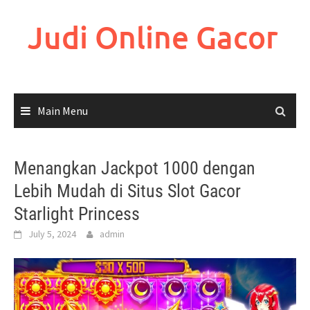
Skip
to
Judi Online Gacor
content
Main Menu
Menangkan Jackpot 1000 dengan
Lebih Mudah di Situs Slot Gacor
Starlight Princess
July 5, 2024
admin