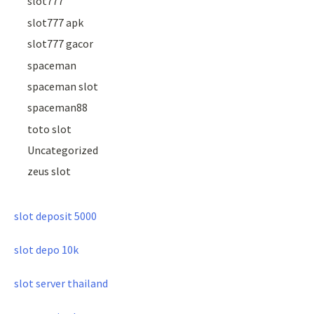
slot777
slot777 apk
slot777 gacor
spaceman
spaceman slot
spaceman88
toto slot
Uncategorized
zeus slot
slot deposit 5000
slot depo 10k
slot server thailand