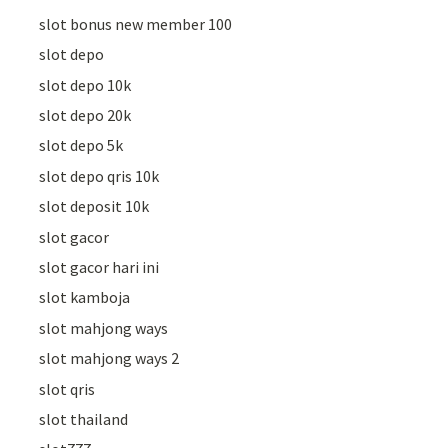
slot bonus new member 100
slot depo
slot depo 10k
slot depo 20k
slot depo 5k
slot depo qris 10k
slot deposit 10k
slot gacor
slot gacor hari ini
slot kamboja
slot mahjong ways
slot mahjong ways 2
slot qris
slot thailand