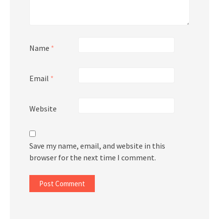
Name
*
Email
*
Website
Save my name, email, and website in this
browser for the next time I comment.