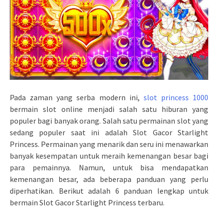
Pada zaman yang serba modern ini,
slot princess 1000
bermain slot online menjadi salah satu hiburan yang
populer bagi banyak orang. Salah satu permainan slot yang
sedang populer saat ini adalah Slot Gacor Starlight
Princess. Permainan yang menarik dan seru ini menawarkan
banyak kesempatan untuk meraih kemenangan besar bagi
para pemainnya. Namun, untuk bisa mendapatkan
kemenangan besar, ada beberapa panduan yang perlu
diperhatikan. Berikut adalah 6 panduan lengkap untuk
bermain Slot Gacor Starlight Princess terbaru.