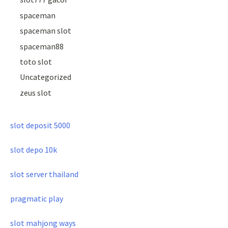
spaceman
spaceman slot
spaceman88
toto slot
Uncategorized
zeus slot
slot deposit 5000
slot depo 10k
slot server thailand
pragmatic play
slot mahjong ways