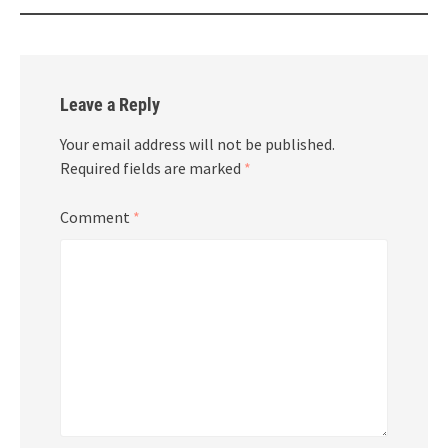
Leave a Reply
Your email address will not be published.
Required fields are marked
*
Comment
*