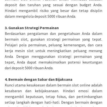
deposit dan taruhan yang sesuai dengan budget Anda.
Hindari mengambil risiko yang besar dan tetap disiplin
dalam mengelola deposit 5000 ribuan Anda.
3. Gunakan Strategi Permainan
Berdasarkan pengalaman dan pengetahuan Anda dalam
bermain slot, gunakan strategi permainan yang tepat.
Pelajari pola permainan, peluang kemenangan, dan cara
kerja mesin slot untuk meningkatkan peluang menang
Anda. Dengan menggunakan strategi permainan yang
tepat, Anda dapat memaksimalkan potensi keuntungan
dari deposit 5000 ribuan Anda.
4. Bermain dengan Sabar dan Bijaksana
Kunci utama kesuksesan dalam bermain slot online adalah
kesabaran dan kebijaksanaan. Hindari emosi dalam
mengambil keputusan, tetap fokus, dan pertimbangkan
setiap langkah dengan hati-hati. Dengan bermain dengan