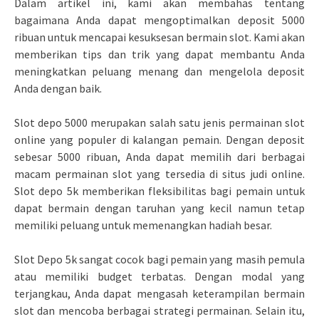
Dalam artikel ini, kami akan membahas tentang
bagaimana Anda dapat mengoptimalkan deposit 5000
ribuan untuk mencapai kesuksesan bermain slot. Kami akan
memberikan tips dan trik yang dapat membantu Anda
meningkatkan peluang menang dan mengelola deposit
Anda dengan baik.
Slot depo 5000 merupakan salah satu jenis permainan slot
online yang populer di kalangan pemain. Dengan deposit
sebesar 5000 ribuan, Anda dapat memilih dari berbagai
macam permainan slot yang tersedia di situs judi online.
Slot depo 5k memberikan fleksibilitas bagi pemain untuk
dapat bermain dengan taruhan yang kecil namun tetap
memiliki peluang untuk memenangkan hadiah besar.
Slot Depo 5k sangat cocok bagi pemain yang masih pemula
atau memiliki budget terbatas. Dengan modal yang
terjangkau, Anda dapat mengasah keterampilan bermain
slot dan mencoba berbagai strategi permainan. Selain itu,