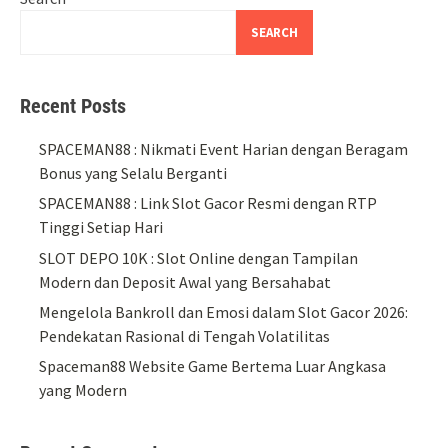
SEARCH
Recent Posts
SPACEMAN88 : Nikmati Event Harian dengan Beragam
Bonus yang Selalu Berganti
SPACEMAN88 : Link Slot Gacor Resmi dengan RTP
Tinggi Setiap Hari
SLOT DEPO 10K : Slot Online dengan Tampilan
Modern dan Deposit Awal yang Bersahabat
Mengelola Bankroll dan Emosi dalam Slot Gacor 2026:
Pendekatan Rasional di Tengah Volatilitas
Spaceman88 Website Game Bertema Luar Angkasa
yang Modern