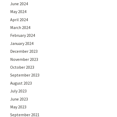
June 2024
May 2024
April 2024
March 2024
February 2024
January 2024
December 2023
November 2023
October 2023
September 2023
August 2023
July 2023
June 2023
May 2023
September 2021