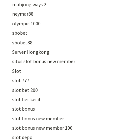
mahjong ways 2
neymar88
olympus1000
sbobet
sbobet88
Server Hongkong
situs slot bonus new member
Slot
slot 777
slot bet 200
slot bet kecil
slot bonus
slot bonus new member
slot bonus new member 100
slot depo