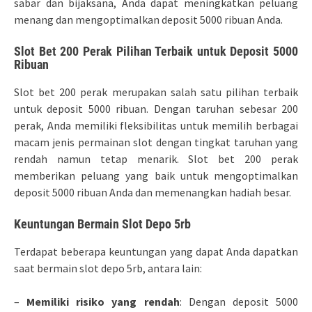
sabar dan bijaksana, Anda dapat meningkatkan peluang
menang dan mengoptimalkan deposit 5000 ribuan Anda.
Slot Bet 200 Perak Pilihan Terbaik untuk Deposit 5000
Ribuan
Slot bet 200 perak merupakan salah satu pilihan terbaik
untuk deposit 5000 ribuan. Dengan taruhan sebesar 200
perak, Anda memiliki fleksibilitas untuk memilih berbagai
macam jenis permainan slot dengan tingkat taruhan yang
rendah namun tetap menarik. Slot bet 200 perak
memberikan peluang yang baik untuk mengoptimalkan
deposit 5000 ribuan Anda dan memenangkan hadiah besar.
Keuntungan Bermain Slot Depo 5rb
Terdapat beberapa keuntungan yang dapat Anda dapatkan
saat bermain slot depo 5rb, antara lain:
–
Memiliki risiko yang rendah
: Dengan deposit 5000