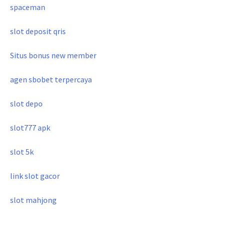
spaceman
slot deposit qris
Situs bonus new member
agen sbobet terpercaya
slot depo
slot777 apk
slot 5k
link slot gacor
slot mahjong