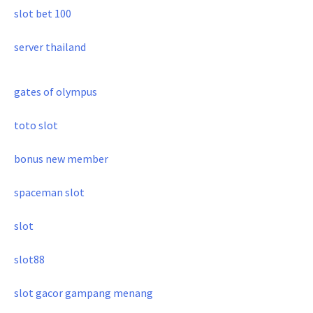
slot bet 100
server thailand
gates of olympus
toto slot
bonus new member
spaceman slot
slot
slot88
slot gacor gampang menang