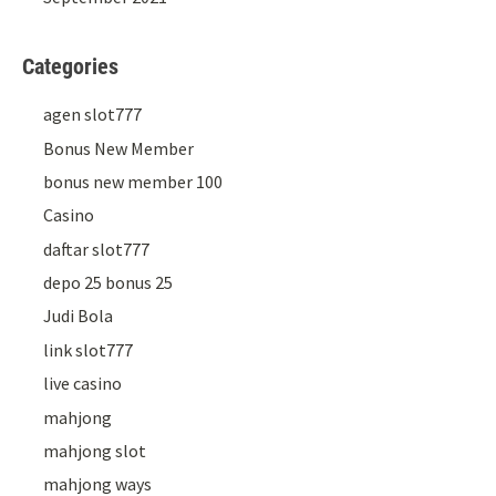
Categories
agen slot777
Bonus New Member
bonus new member 100
Casino
daftar slot777
depo 25 bonus 25
Judi Bola
link slot777
live casino
mahjong
mahjong slot
mahjong ways