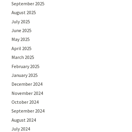
September 2025
August 2025
July 2025
June 2025
May 2025
April 2025
March 2025
February 2025
January 2025
December 2024
November 2024
October 2024
September 2024
August 2024
July 2024