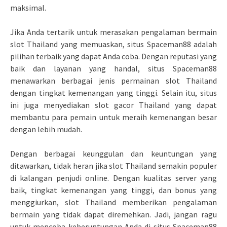
maksimal.
Jika Anda tertarik untuk merasakan pengalaman bermain
slot Thailand yang memuaskan, situs Spaceman88 adalah
pilihan terbaik yang dapat Anda coba. Dengan reputasi yang
baik dan layanan yang handal, situs Spaceman88
menawarkan berbagai jenis permainan slot Thailand
dengan tingkat kemenangan yang tinggi. Selain itu, situs
ini juga menyediakan slot gacor Thailand yang dapat
membantu para pemain untuk meraih kemenangan besar
dengan lebih mudah.
Dengan berbagai keunggulan dan keuntungan yang
ditawarkan, tidak heran jika slot Thailand semakin populer
di kalangan penjudi online. Dengan kualitas server yang
baik, tingkat kemenangan yang tinggi, dan bonus yang
menggiurkan, slot Thailand memberikan pengalaman
bermain yang tidak dapat diremehkan. Jadi, jangan ragu
untuk mencoba keberuntungan Anda di situs Spaceman88