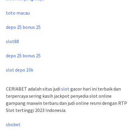
toto macau
depo 25 bonus 25
slot88
depo 25 bonus 25
slot depo 10k
CERIABET adalah situs judi
slot
gacor hari ini terbaik dan
terpercaya sering kasih jackpot penyedia slot online
gampang maxwin terbaru dan judi online resmi dengan RTP
Slot tertinggi 2023 Indonesia.
sbobet