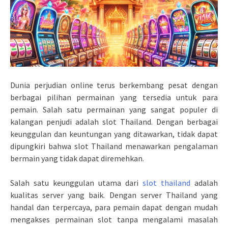
Dunia perjudian online terus berkembang pesat dengan
berbagai pilihan permainan yang tersedia untuk para
pemain. Salah satu permainan yang sangat populer di
kalangan penjudi adalah slot Thailand. Dengan berbagai
keunggulan dan keuntungan yang ditawarkan, tidak dapat
dipungkiri bahwa slot Thailand menawarkan pengalaman
bermain yang tidak dapat diremehkan.
Salah satu keunggulan utama dari
slot thailand
adalah
kualitas server yang baik. Dengan server Thailand yang
handal dan terpercaya, para pemain dapat dengan mudah
mengakses permainan slot tanpa mengalami masalah