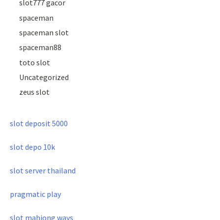
slot777 gacor
spaceman
spaceman slot
spaceman88
toto slot
Uncategorized
zeus slot
slot deposit 5000
slot depo 10k
slot server thailand
pragmatic play
slot mahjong ways