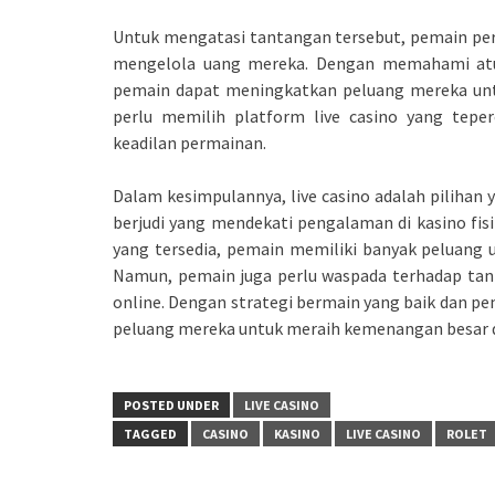
Untuk mengatasi tantangan tersebut, pemain perl
mengelola uang mereka. Dengan memahami atu
pemain dapat meningkatkan peluang mereka untuk 
perlu memilih platform live casino yang tep
keadilan permainan.
Dalam kesimpulannya, live casino adalah piliha
berjudi yang mendekati pengalaman di kasino fisi
yang tersedia, pemain memiliki banyak peluang
Namun, pemain juga perlu waspada terhadap tanta
online. Dengan strategi bermain yang baik dan p
peluang mereka untuk meraih kemenangan besar di 
POSTED UNDER
LIVE CASINO
TAGGED
CASINO
KASINO
LIVE CASINO
ROLET