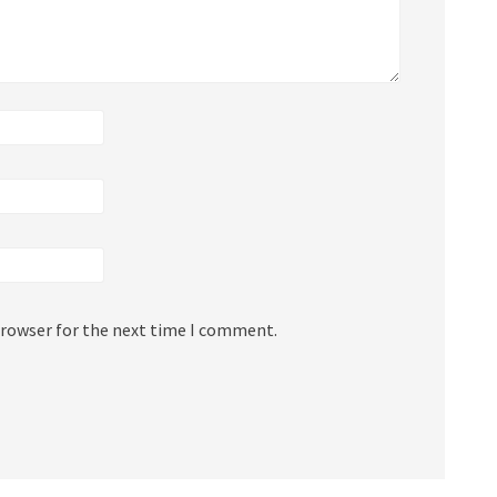
browser for the next time I comment.