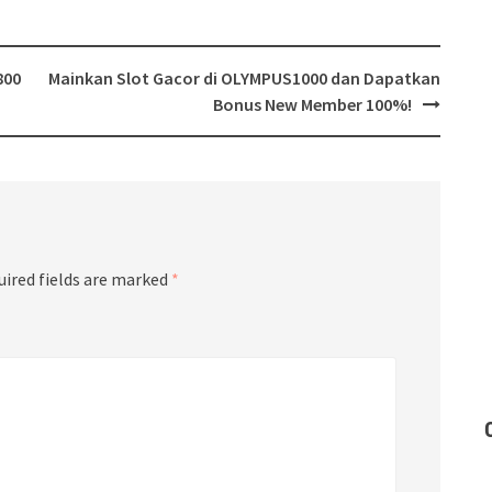
800
Mainkan Slot Gacor di OLYMPUS1000 dan Dapatkan
Bonus New Member 100%!
uired fields are marked
*