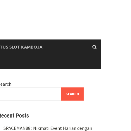
ITUS SLOT KAMBOJA
Search
SEARCH
Recent Posts
SPACEMAN88 : Nikmati Event Harian dengan