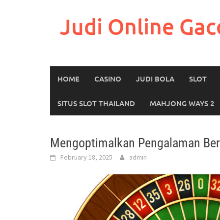
Skip
to
Judi Online Gac
content
HOME
CASINO
JUDI BOLA
SLOT
SITUS SLOT THAILAND
MAHJONG WAYS 2
Mengoptimalkan Pengalaman Ber
February 18, 2025
admin