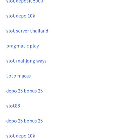
slot deposit 5000
slot depo 10k
slot server thailand
pragmatic play
slot mahjong ways
toto macau
depo 25 bonus 25
slot88
depo 25 bonus 25
slot depo 10k