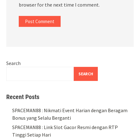
browser for the next time I comment.
Search
SEARCH
Recent Posts
SPACEMAN88 : Nikmati Event Harian dengan Beragam
Bonus yang Selalu Berganti
SPACEMAN88 : Link Slot Gacor Resmi dengan RTP
Tinggi Setiap Hari