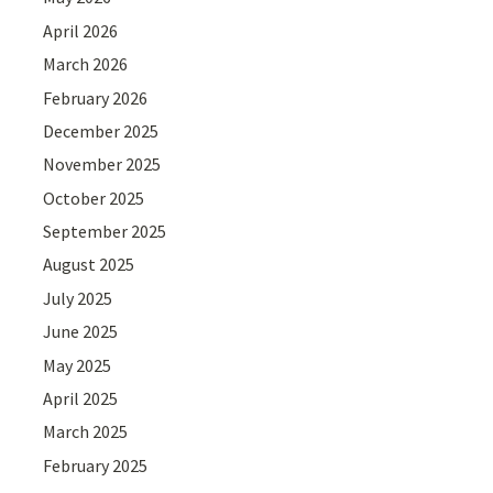
April 2026
March 2026
February 2026
December 2025
November 2025
October 2025
September 2025
August 2025
July 2025
June 2025
May 2025
April 2025
March 2025
February 2025