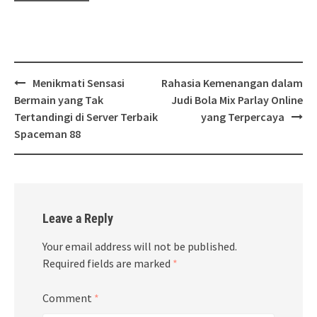
Post
Menikmati Sensasi
Rahasia Kemenangan dalam
navigation
Bermain yang Tak
Judi Bola Mix Parlay Online
Tertandingi di Server Terbaik
yang Terpercaya
Spaceman 88
Leave a Reply
Your email address will not be published.
Required fields are marked
*
Comment
*