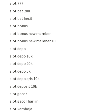
slot 777
slot bet 200
slot bet kecil
slot bonus
slot bonus new member
slot bonus new member 100
slot depo
slot depo 10k
slot depo 20k
slot depo 5k
slot depo qris 10k
slot deposit 10k
slot gacor
slot gacor hari ini
slot kamboja