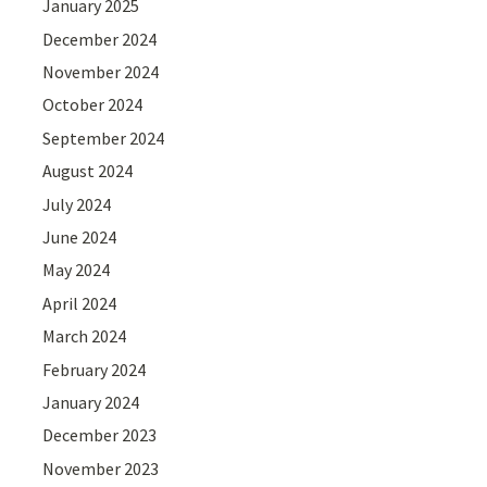
January 2025
December 2024
November 2024
October 2024
September 2024
August 2024
July 2024
June 2024
May 2024
April 2024
March 2024
February 2024
January 2024
December 2023
November 2023