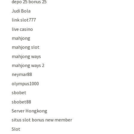
depo 25 bonus 25
Judi Bola
link slot777
live casino
mahjong
mahjong slot
mahjong ways
mahjong ways 2
neymar88
olympus1000
sbobet
sbobet88
Server Hongkong
situs slot bonus new member
Slot