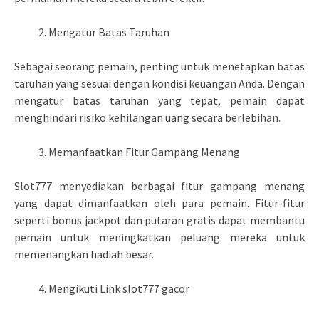
Mengatur Batas Taruhan
Sebagai seorang pemain, penting untuk menetapkan batas
taruhan yang sesuai dengan kondisi keuangan Anda. Dengan
mengatur batas taruhan yang tepat, pemain dapat
menghindari risiko kehilangan uang secara berlebihan.
Memanfaatkan Fitur Gampang Menang
Slot777 menyediakan berbagai fitur gampang menang
yang dapat dimanfaatkan oleh para pemain. Fitur-fitur
seperti bonus jackpot dan putaran gratis dapat membantu
pemain untuk meningkatkan peluang mereka untuk
memenangkan hadiah besar.
Mengikuti Link slot777 gacor