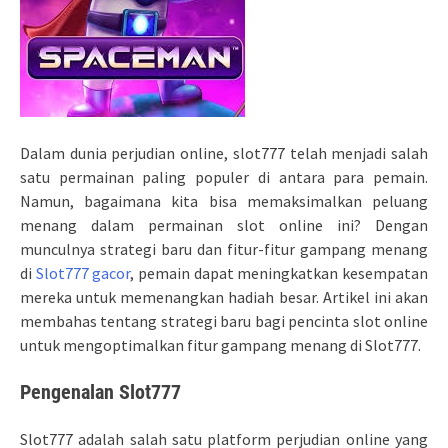
Dalam dunia perjudian online, slot777 telah menjadi salah
satu permainan paling populer di antara para pemain.
Namun, bagaimana kita bisa memaksimalkan peluang
menang dalam permainan slot online ini? Dengan
munculnya strategi baru dan fitur-fitur gampang menang
di
Slot777 gacor
, pemain dapat meningkatkan kesempatan
mereka untuk memenangkan hadiah besar. Artikel ini akan
membahas tentang strategi baru bagi pencinta slot online
untuk mengoptimalkan fitur gampang menang di Slot777.
Pengenalan Slot777
Slot777 adalah salah satu platform perjudian online yang