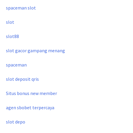
spaceman slot
slot
slot88
slot gacor gampang menang
spaceman
slot deposit qris
Situs bonus new member
agen sbobet terpercaya
slot depo