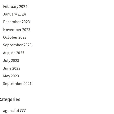
February 2024
January 2024
December 2023
November 2023
October 2023
September 2023
August 2023
July 2023
June 2023
May 2023
September 2021
Categories
agen slot777