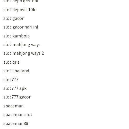
slot depo qris 10k
slot deposit 10k
slot gacor
slot gacor hari ini
slot kamboja
slot mahjong ways
slot mahjong ways 2
slot qris
slot thailand
slot777
slot777 apk
slot777 gacor
spaceman
spaceman slot
spaceman88