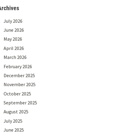
Archives
July 2026
June 2026
May 2026
April 2026
March 2026
February 2026
December 2025
November 2025
October 2025
September 2025
August 2025
July 2025
June 2025