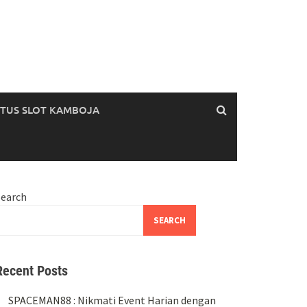
ITUS SLOT KAMBOJA
Search
SEARCH
Recent Posts
SPACEMAN88 : Nikmati Event Harian dengan