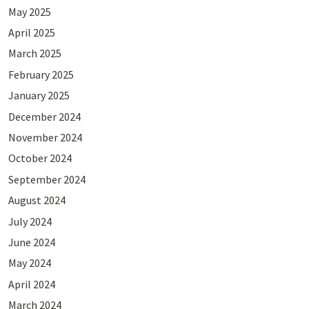
May 2025
April 2025
March 2025
February 2025
January 2025
December 2024
November 2024
October 2024
September 2024
August 2024
July 2024
June 2024
May 2024
April 2024
March 2024