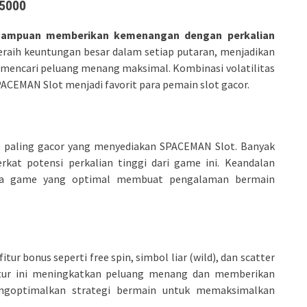
x5000
ampuan memberikan kemenangan dengan perkalian
eraih keuntungan besar dalam setiap putaran, menjadikan
 mencari peluang menang maksimal. Kombinasi volatilitas
CEMAN Slot menjadi favorit para pemain slot gacor.
t paling gacor yang menyediakan SPACEMAN Slot. Banyak
kat potensi perkalian tinggi dari game ini. Keandalan
rma game yang optimal membuat pengalaman bermain
tur bonus seperti free spin, simbol liar (wild), dan scatter
itur ini meningkatkan peluang menang dan memberikan
engoptimalkan strategi bermain untuk memaksimalkan