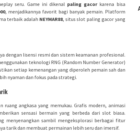
meplay seru. Game ini dikenal
paling gacor
karena bisa
000
, menjadikannya favorit bagi banyak pemain. Platform
ma terbaik adalah
NEYMAR88
, situs slot paling gacor yang
aya dengan lisensi resmi dan sistem keamanan profesional.
il menggunakan teknologi RNG (Random Number Generator)
astikan setiap kemenangan yang diperoleh pemain sah dan
bih nyaman dan fokus pada strategi.
rik
 ruang angkasa yang memukau. Grafis modern, animasi
mberikan sensasi bermain yang berbeda dari slot biasa.
g menyenangkan sambil mengeksplorasi berbagai fitur
a tarik dan membuat permainan lebih seru dan imersif.