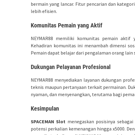
bermain yang lancar. Fitur pencarian dan kategor
lebih efisien.
Komunitas Pemain yang Aktif
NEYMAR88 memiliki komunitas pemain aktif ya
Kehadiran komunitas ini menambah dimensi sosia
Pemain dapat belajar dari pengalaman orang lain 
Dukungan Pelayanan Profesional
NEYMAR88 menyediakan layanan dukungan profe
teknis maupun pertanyaan terkait permainan. Du
nyaman, dan menyenangkan, terutama bagi pemai
Kesimpulan
SPACEMAN Slot
menegaskan posisinya sebagai 
potensi perkalian kemenangan hingga x5000. Deng