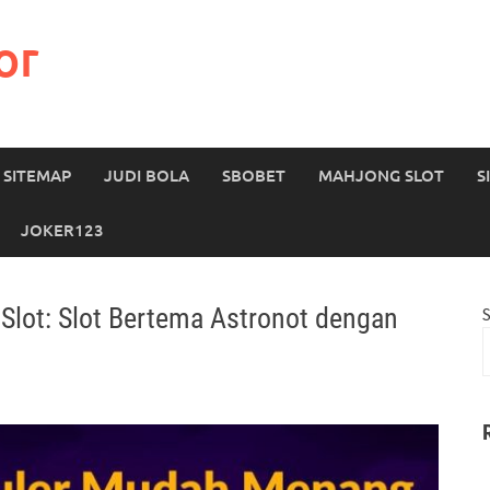
or
SITEMAP
JUDI BOLA
SBOBET
MAHJONG SLOT
S
JOKER123
ot: Slot Bertema Astronot dengan