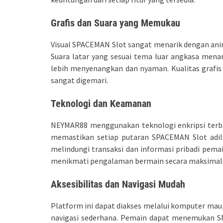
Grafis dan Suara yang Memukau
Visual SPACEMAN Slot sangat menarik dengan animasi
Suara latar yang sesuai tema luar angkasa men
lebih menyenangkan dan nyaman. Kualitas grafis 
sangat digemari.
Teknologi dan Keamanan
NEYMAR88 menggunakan teknologi enkripsi terb
memastikan setiap putaran SPACEMAN Slot adi
melindungi transaksi dan informasi pribadi pema
menikmati pengalaman bermain secara maksimal
Aksesibilitas dan Navigasi Mudah
Platform ini dapat diakses melalui komputer mau
navigasi sederhana. Pemain dapat menemukan 