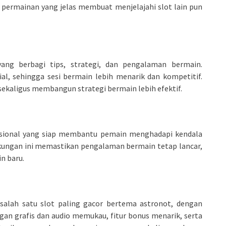
i permainan yang jelas membuat menjelajahi slot lain pun
ng berbagi tips, strategi, dan pengalaman bermain.
l, sehingga sesi bermain lebih menarik dan kompetitif.
sekaligus membangun strategi bermain lebih efektif.
sional yang siap membantu pemain menghadapi kendala
kungan ini memastikan pengalaman bermain tetap lancar,
n baru.
salah satu slot paling gacor bertema astronot, dengan
an grafis dan audio memukau, fitur bonus menarik, serta