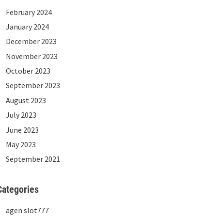
February 2024
January 2024
December 2023
November 2023
October 2023
September 2023
August 2023
July 2023
June 2023
May 2023
September 2021
Categories
agen slot777