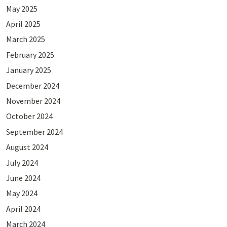
May 2025
April 2025
March 2025
February 2025
January 2025
December 2024
November 2024
October 2024
September 2024
August 2024
July 2024
June 2024
May 2024
April 2024
March 2024