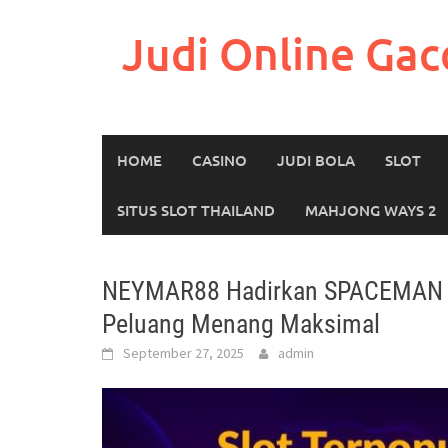
Skip
to
Judi Online Gac
content
HOME
CASINO
JUDI BOLA
SLOT
SITUS SLOT THAILAND
MAHJONG WAYS 2
NEYMAR88 Hadirkan SPACEMAN Sl
Peluang Menang Maksimal
September 27, 2025
admin