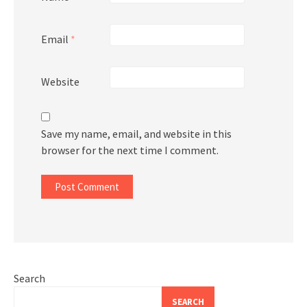
Email
*
Website
Save my name, email, and website in this
browser for the next time I comment.
Search
SEARCH