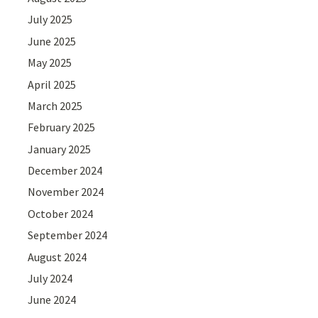
July 2025
June 2025
May 2025
April 2025
March 2025
February 2025
January 2025
December 2024
November 2024
October 2024
September 2024
August 2024
July 2024
June 2024