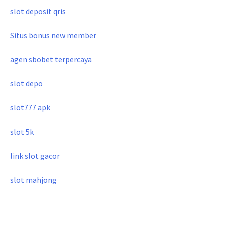
slot deposit qris
Situs bonus new member
agen sbobet terpercaya
slot depo
slot777 apk
slot 5k
link slot gacor
slot mahjong