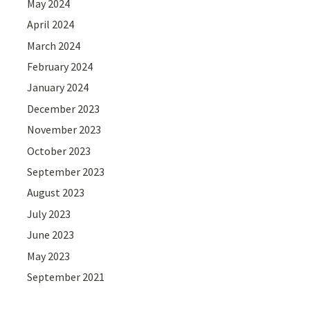
May 2024
April 2024
March 2024
February 2024
January 2024
December 2023
November 2023
October 2023
September 2023
August 2023
July 2023
June 2023
May 2023
September 2021