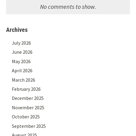
No comments to show.
Archives
July 2026
June 2026
May 2026
April 2026
March 2026
February 2026
December 2025
November 2025
October 2025
September 2025
August 2025