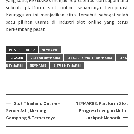
yang solid, NEYMAR88 menjadi representasi dari bagaimana
sebuah platform slot online seharusnya beroperasi.
Keunggulan ini menjadikan situs tersebut sebagai salah
satu pilihan utama di industri slot online yang terus
berkembang pesat.
POSTED UNDER
NEYMAR88
TAGGED
DAFTAR NEYMAR88
LINK ALTERNATIF NEYMAR88
LINK
NEYMAR88
NEYMAR88
SITUS NEYMAR88
Post
Slot Thailand Online –
NEYMAR88: Platform Slot
navigation
Server Asli, Menang
Progresif dengan Multi-
Gampang & Terpercaya
Jackpot Menarik