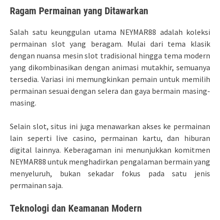
Ragam Permainan yang Ditawarkan
Salah satu keunggulan utama NEYMAR88 adalah koleksi
permainan slot yang beragam. Mulai dari tema klasik
dengan nuansa mesin slot tradisional hingga tema modern
yang dikombinasikan dengan animasi mutakhir, semuanya
tersedia. Variasi ini memungkinkan pemain untuk memilih
permainan sesuai dengan selera dan gaya bermain masing-
masing.
Selain slot, situs ini juga menawarkan akses ke permainan
lain seperti live casino, permainan kartu, dan hiburan
digital lainnya. Keberagaman ini menunjukkan komitmen
NEYMAR88 untuk menghadirkan pengalaman bermain yang
menyeluruh, bukan sekadar fokus pada satu jenis
permainan saja.
Teknologi dan Keamanan Modern