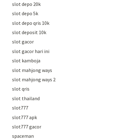
slot depo 20k
slot depo 5k
slot depo qris 10k
slot deposit 10k
slot gacor
slot gacor hari ini
slot kamboja
slot mahjong ways
slot mahjong ways 2
slot qris
slot thailand
slot777
slot777 apk
slot777 gacor
spaceman