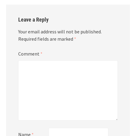
Leave a Reply
Your email address will not be published.
Required fields are marked
*
Comment
*
Name
*