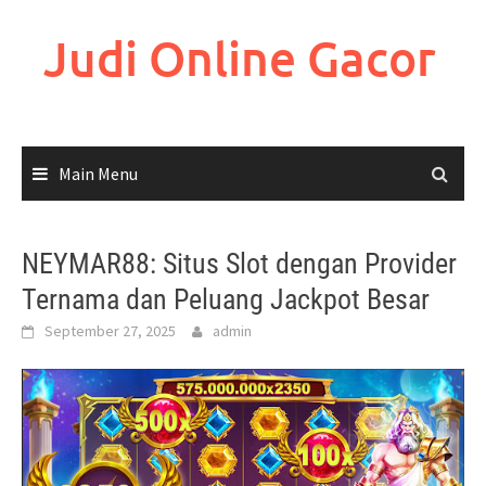
Skip
to
Judi Online Gacor
content
Main Menu
NEYMAR88: Situs Slot dengan Provider
Ternama dan Peluang Jackpot Besar
September 27, 2025
admin