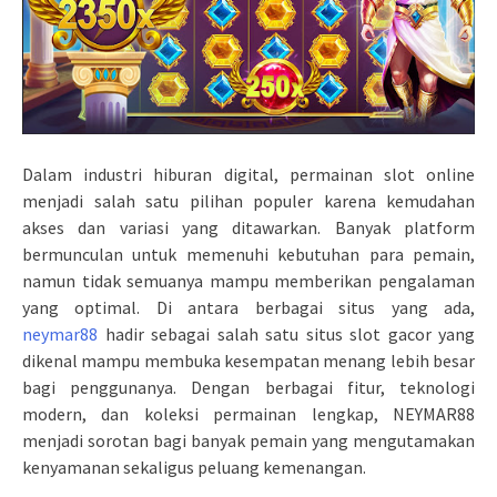
Dalam industri hiburan digital, permainan slot online
menjadi salah satu pilihan populer karena kemudahan
akses dan variasi yang ditawarkan. Banyak platform
bermunculan untuk memenuhi kebutuhan para pemain,
namun tidak semuanya mampu memberikan pengalaman
yang optimal. Di antara berbagai situs yang ada,
neymar88
hadir sebagai salah satu situs slot gacor yang
dikenal mampu membuka kesempatan menang lebih besar
bagi penggunanya. Dengan berbagai fitur, teknologi
modern, dan koleksi permainan lengkap, NEYMAR88
menjadi sorotan bagi banyak pemain yang mengutamakan
kenyamanan sekaligus peluang kemenangan.