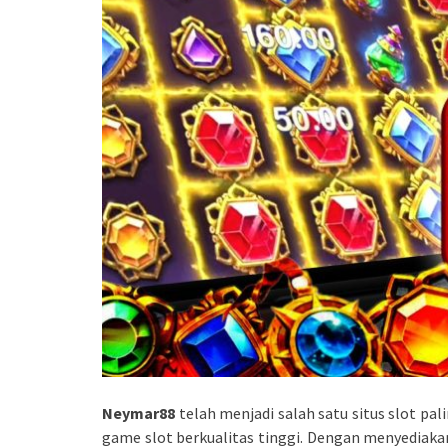
Neymar88
telah menjadi salah satu situs slot pa
game slot berkualitas tinggi. Dengan menyediak