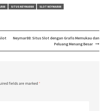
R88
SITUS NEYMAR88
SLOT NEYMAR88
Slot
Neymar88: Situs Slot dengan Grafis Memukau dan
Peluang Menang Besar
uired fields are marked
*