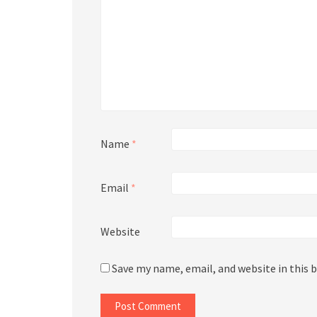
Name
*
Email
*
Website
Save my name, email, and website in this 