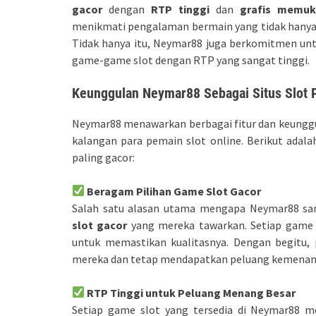
gacor
dengan
RTP tinggi
dan
grafis memuk
menikmati pengalaman bermain yang tidak hanya
Tidak hanya itu, Neymar88 juga berkomitmen u
game-game slot dengan RTP yang sangat tinggi.
Keunggulan Neymar88 Sebagai Situs Slot P
Neymar88 menawarkan berbagai fitur dan keunggu
kalangan para pemain slot online. Berikut adal
paling gacor:
Beragam Pilihan Game Slot Gacor
Salah satu alasan utama mengapa Neymar88 sa
slot gacor
yang mereka tawarkan. Setiap game y
untuk memastikan kualitasnya. Dengan begitu,
mereka dan tetap mendapatkan peluang kemenang
RTP Tinggi untuk Peluang Menang Besar
Setiap game slot yang tersedia di Neymar88 m