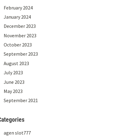
February 2024
January 2024
December 2023
November 2023
October 2023
September 2023
August 2023
July 2023
June 2023
May 2023
September 2021
Categories
agen slot777