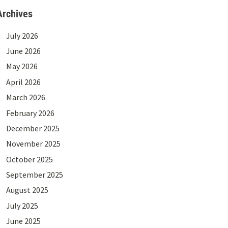
Archives
July 2026
June 2026
May 2026
April 2026
March 2026
February 2026
December 2025
November 2025
October 2025
September 2025
August 2025
July 2025
June 2025