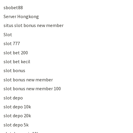
sbobet88
Server Hongkong
situs slot bonus new member
Slot
slot 777
slot bet 200
slot bet kecil
slot bonus
slot bonus new member
slot bonus new member 100
slot depo
slot depo 10k
slot depo 20k
slot depo 5k