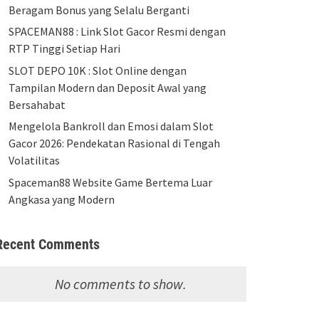
Beragam Bonus yang Selalu Berganti
SPACEMAN88 : Link Slot Gacor Resmi dengan
RTP Tinggi Setiap Hari
SLOT DEPO 10K : Slot Online dengan
Tampilan Modern dan Deposit Awal yang
Bersahabat
Mengelola Bankroll dan Emosi dalam Slot
Gacor 2026: Pendekatan Rasional di Tengah
Volatilitas
Spaceman88 Website Game Bertema Luar
Angkasa yang Modern
Recent Comments
No comments to show.