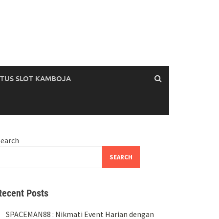
ITUS SLOT KAMBOJA
Search
SEARCH
Recent Posts
SPACEMAN88 : Nikmati Event Harian dengan