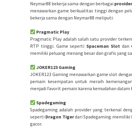
Neymar88 bekerja sama dengan berbagai
provide
menawarkan game berkualitas tinggi dengan pel
bekerja sama dengan Neymar88 meliputi:
Pragmatic Play
Pragmatic Play adalah salah satu provider terk
RTP tinggi. Game seperti
Spaceman Slot
dan
memiliki peluang menang besar dan grafis yang s
JOKER123 Gaming
JOKER123 Gaming menawarkan game slot dengan 
pemain kesempatan untuk meraih kemenangan 
menjadi favorit pemain karena kemudahan dalam 
Spadegaming
Spadegaming adalah provider yang terkenal de
seperti
Dragon Tiger
dari Spadegaming memiliki 
gacor.