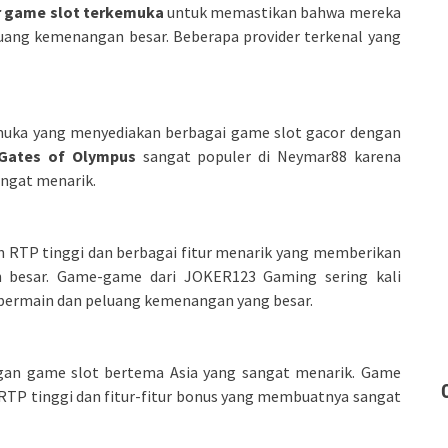
r game slot terkemuka
untuk memastikan bahwa mereka
uang kemenangan besar. Beberapa provider terkenal yang
emuka yang menyediakan berbagai game slot gacor dengan
Gates of Olympus
sangat populer di Neymar88 karena
angat menarik.
RTP tinggi dan berbagai fitur menarik yang memberikan
besar. Game-game dari JOKER123 Gaming sering kali
bermain dan peluang kemenangan yang besar.
ngan game slot bertema Asia yang sangat menarik. Game
RTP tinggi dan fitur-fitur bonus yang membuatnya sangat