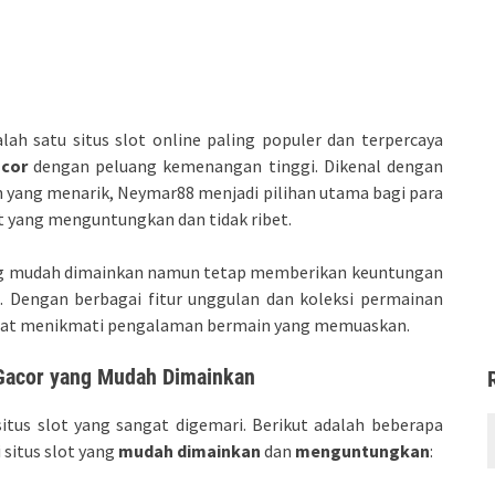
ah satu situs slot online paling populer dan terpercaya
cor
dengan peluang kemenangan tinggi. Dikenal dengan
in yang menarik, Neymar88 menjadi pilihan utama bagi para
t yang menguntungkan dan tidak ribet.
ang mudah dimainkan namun tetap memberikan keuntungan
 Dengan berbagai fitur unggulan dan koleksi permainan
apat menikmati pengalaman bermain yang memuaskan.
 Gacor yang Mudah Dimainkan
tus slot yang sangat digemari. Berikut adalah beberapa
situs slot yang
mudah dimainkan
dan
menguntungkan
: