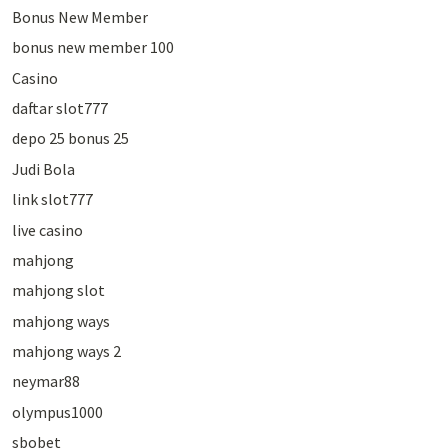
Bonus New Member
bonus new member 100
Casino
daftar slot777
depo 25 bonus 25
Judi Bola
link slot777
live casino
mahjong
mahjong slot
mahjong ways
mahjong ways 2
neymar88
olympus1000
sbobet