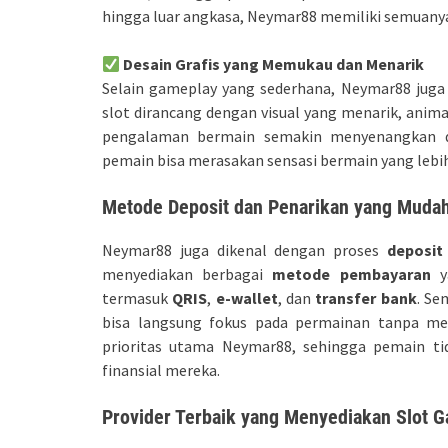
hingga luar angkasa, Neymar88 memiliki semuany
Desain Grafis yang Memukau dan Menarik
Selain gameplay yang sederhana, Neymar88 ju
slot dirancang dengan visual yang menarik, anima
pengalaman bermain semakin menyenangkan d
pemain bisa merasakan sensasi bermain yang lebih
Metode Deposit dan Penarikan yang Muda
Neymar88 juga dikenal dengan proses
deposit
menyediakan berbagai
metode pembayaran
ya
termasuk
QRIS
,
e-wallet
, dan
transfer bank
. Se
bisa langsung fokus pada permainan tanpa me
prioritas utama Neymar88, sehingga pemain ti
finansial mereka.
Provider Terbaik yang Menyediakan Slot 