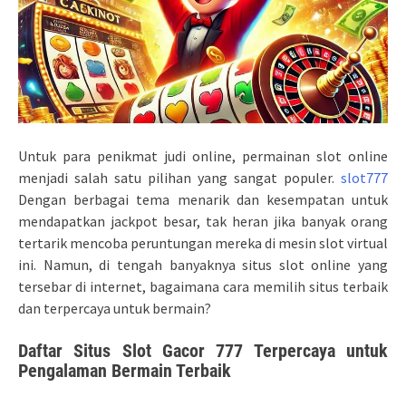
Untuk para penikmat judi online, permainan slot online
menjadi salah satu pilihan yang sangat populer.
slot777
Dengan berbagai tema menarik dan kesempatan untuk
mendapatkan jackpot besar, tak heran jika banyak orang
tertarik mencoba peruntungan mereka di mesin slot virtual
ini. Namun, di tengah banyaknya situs slot online yang
tersebar di internet, bagaimana cara memilih situs terbaik
dan terpercaya untuk bermain?
Daftar Situs Slot Gacor 777 Terpercaya untuk
Pengalaman Bermain Terbaik