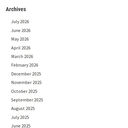
Archives
July 2026
June 2026
May 2026
April 2026
March 2026
February 2026
December 2025
November 2025
October 2025
September 2025
August 2025
July 2025
June 2025