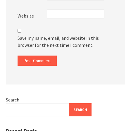
Website
Save my name, email, and website in this
browser for the next time I comment.
Search
SEARCH