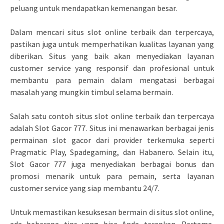
peluang untuk mendapatkan kemenangan besar.
Dalam mencari situs slot online terbaik dan terpercaya,
pastikan juga untuk memperhatikan kualitas layanan yang
diberikan. Situs yang baik akan menyediakan layanan
customer service yang responsif dan profesional untuk
membantu para pemain dalam mengatasi berbagai
masalah yang mungkin timbul selama bermain.
Salah satu contoh situs slot online terbaik dan terpercaya
adalah Slot Gacor 777. Situs ini menawarkan berbagai jenis
permainan slot gacor dari provider terkemuka seperti
Pragmatic Play, Spadegaming, dan Habanero. Selain itu,
Slot Gacor 777 juga menyediakan berbagai bonus dan
promosi menarik untuk para pemain, serta layanan
customer service yang siap membantu 24/7.
Untuk memastikan kesuksesan bermain di situs slot online,
ada beberapa tips yang bisa Anda terapkan. Pertama,