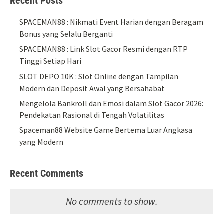
Recent Posts
SPACEMAN88 : Nikmati Event Harian dengan Beragam
Bonus yang Selalu Berganti
SPACEMAN88 : Link Slot Gacor Resmi dengan RTP
Tinggi Setiap Hari
SLOT DEPO 10K : Slot Online dengan Tampilan
Modern dan Deposit Awal yang Bersahabat
Mengelola Bankroll dan Emosi dalam Slot Gacor 2026:
Pendekatan Rasional di Tengah Volatilitas
Spaceman88 Website Game Bertema Luar Angkasa
yang Modern
Recent Comments
No comments to show.