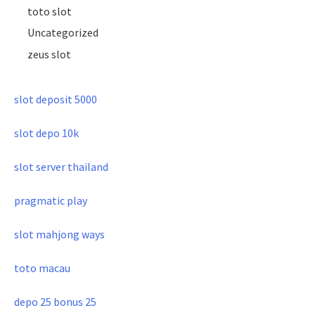
toto slot
Uncategorized
zeus slot
slot deposit 5000
slot depo 10k
slot server thailand
pragmatic play
slot mahjong ways
toto macau
depo 25 bonus 25