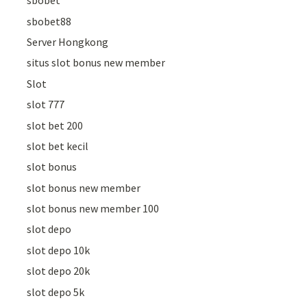
sbobet
sbobet88
Server Hongkong
situs slot bonus new member
Slot
slot 777
slot bet 200
slot bet kecil
slot bonus
slot bonus new member
slot bonus new member 100
slot depo
slot depo 10k
slot depo 20k
slot depo 5k