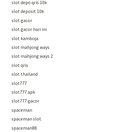
slot depo qris 10k
slot deposit 10k
slot gacor
slot gacor hari ini
slot kamboja
slot mahjong ways
slot mahjong ways 2
slot qris
slot thailand
slot777
slot777 apk
slot777 gacor
spaceman
spaceman slot
spaceman88