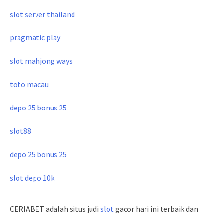
slot server thailand
pragmatic play
slot mahjong ways
toto macau
depo 25 bonus 25
slot88
depo 25 bonus 25
slot depo 10k
CERIABET adalah situs judi
slot
gacor hari ini terbaik dan