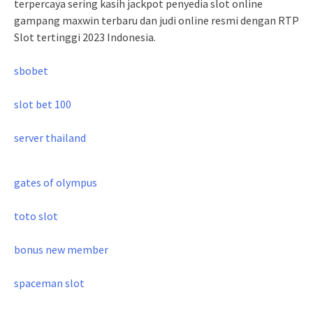
terpercaya sering kasih jackpot penyedia slot online
gampang maxwin terbaru dan judi online resmi dengan RTP
Slot tertinggi 2023 Indonesia.
sbobet
slot bet 100
server thailand
gates of olympus
toto slot
bonus new member
spaceman slot