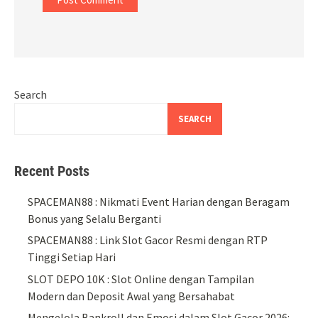
Search
SEARCH
Recent Posts
SPACEMAN88 : Nikmati Event Harian dengan Beragam
Bonus yang Selalu Berganti
SPACEMAN88 : Link Slot Gacor Resmi dengan RTP
Tinggi Setiap Hari
SLOT DEPO 10K : Slot Online dengan Tampilan
Modern dan Deposit Awal yang Bersahabat
Mengelola Bankroll dan Emosi dalam Slot Gacor 2026: