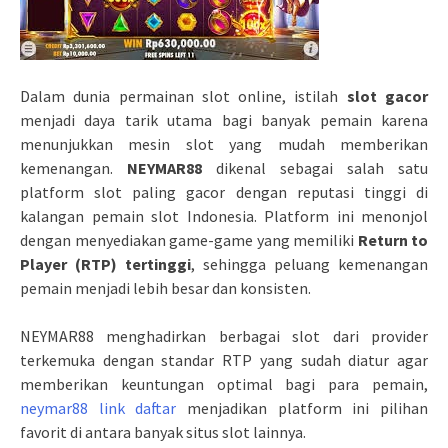
Dalam dunia permainan slot online, istilah
slot gacor
menjadi daya tarik utama bagi banyak pemain karena
menunjukkan mesin slot yang mudah memberikan
kemenangan.
NEYMAR88
dikenal sebagai salah satu
platform slot paling gacor dengan reputasi tinggi di
kalangan pemain slot Indonesia. Platform ini menonjol
dengan menyediakan game-game yang memiliki
Return to
Player (RTP) tertinggi
, sehingga peluang kemenangan
pemain menjadi lebih besar dan konsisten.
NEYMAR88 menghadirkan berbagai slot dari provider
terkemuka dengan standar RTP yang sudah diatur agar
memberikan keuntungan optimal bagi para pemain,
neymar88 link daftar
menjadikan platform ini pilihan
favorit di antara banyak situs slot lainnya.