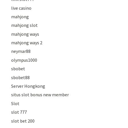
live casino
mahjong
mahjong slot
mahjong ways
mahjong ways 2
neymar88
olympus1000
sbobet
sbobet88
Server Hongkong
situs slot bonus new member
Slot
slot 777
slot bet 200