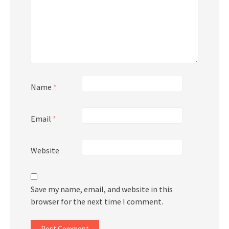
Name
*
Email
*
Website
Save my name, email, and website in this
browser for the next time I comment.