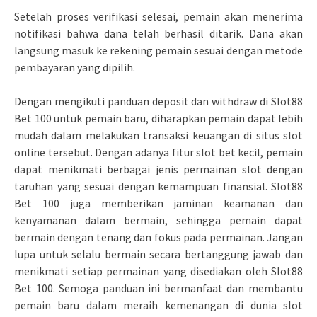
Setelah proses verifikasi selesai, pemain akan menerima
notifikasi bahwa dana telah berhasil ditarik. Dana akan
langsung masuk ke rekening pemain sesuai dengan metode
pembayaran yang dipilih.
Dengan mengikuti panduan deposit dan withdraw di Slot88
Bet 100 untuk pemain baru, diharapkan pemain dapat lebih
mudah dalam melakukan transaksi keuangan di situs slot
online tersebut. Dengan adanya fitur slot bet kecil, pemain
dapat menikmati berbagai jenis permainan slot dengan
taruhan yang sesuai dengan kemampuan finansial. Slot88
Bet 100 juga memberikan jaminan keamanan dan
kenyamanan dalam bermain, sehingga pemain dapat
bermain dengan tenang dan fokus pada permainan. Jangan
lupa untuk selalu bermain secara bertanggung jawab dan
menikmati setiap permainan yang disediakan oleh Slot88
Bet 100. Semoga panduan ini bermanfaat dan membantu
pemain baru dalam meraih kemenangan di dunia slot