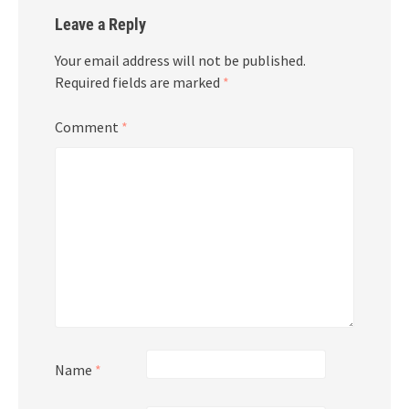
Leave a Reply
Your email address will not be published.
Required fields are marked
*
Comment
*
Name
*