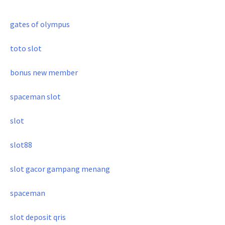
gates of olympus
toto slot
bonus new member
spaceman slot
slot
slot88
slot gacor gampang menang
spaceman
slot deposit qris