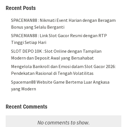
Recent Posts
SPACEMAN88 : Nikmati Event Harian dengan Beragam
Bonus yang Selalu Berganti
SPACEMAN88 : Link Slot Gacor Resmi dengan RTP
Tinggi Setiap Hari
SLOT DEPO 10K : Slot Online dengan Tampilan
Modern dan Deposit Awal yang Bersahabat
Mengelola Bankroll dan Emosi dalam Slot Gacor 2026:
Pendekatan Rasional di Tengah Volatilitas
Spaceman88 Website Game Bertema Luar Angkasa
yang Modern
Recent Comments
No comments to show.