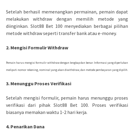
Setelah berhasil memenangkan permainan, pemain dapat
melakukan withdraw dengan memilih metode yang
diinginkan. Slot88 Bet 100 menyediakan berbagai pilihan
metode withdraw seperti transfer bank atau e-money.
2. Mengisi Formulir Withdraw
Pemain harus mengisi formulir withdraw dengan lengkap dan benar. Informasi yang diperlukan
meliputi nomor rekening, nominal yang akan diwithdraw, dan metode pembayaran yang dipilih.
3. Menunggu Proses Verifikasi
Setelah mengisi formulir, pemain harus menunggu proses
verifikasi dari pihak Slot88 Bet 100. Proses verifikasi
biasanya memakan waktu 1-2 hari kerja.
4. Penarikan Dana