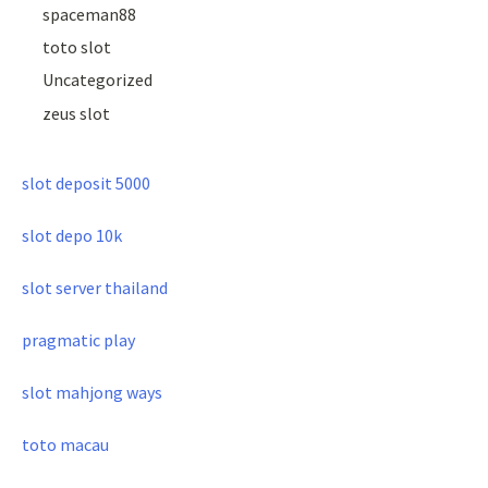
spaceman88
toto slot
Uncategorized
zeus slot
slot deposit 5000
slot depo 10k
slot server thailand
pragmatic play
slot mahjong ways
toto macau