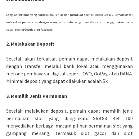
Langkah pertama yang harus dilakukan adalah membuat akun di Slot88 Bet 100. Pemain dapat
melakukan pendaftaran dengan mengisi formulir yang disediakan atau menggunakan media
sosial seperti Google atau Facebook.
2. Melakukan Deposit
Setelah akun terdaftar, pemain dapat melakukan deposit
dengan transfer melalui bank lokal atau menggunakan
metode pembayaran digital seperti OVO, GoPay, atau DANA.
Minimal deposit yang dapat dilakukan adalah 5k.
3. Memilih Jenis Permainan
Setelah melakukan deposit, pemain dapat memilih jenis
permainan slot yang diinginkan. Slot88 Bet 100
menyediakan berbagai macam pilihan permainan slot yang
gampang menang, termasuk slot gacor dan slot