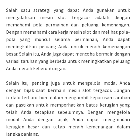
Salah satu strategi yang dapat Anda gunakan untuk
mengalahkan mesin slot tergacor adalah dengan
memahami pola permainan dan peluang kemenangan.
Dengan memahami cara kerja mesin slot dan melihat pola-
pola yang muncul selama permainan, Anda dapat
meningkatkan peluang Anda untuk meraih kemenangan
besar. Selain itu, Anda juga dapat mencoba bermain dengan
variasi taruhan yang berbeda untuk meningkatkan peluang
Anda meraih keberuntungan.
Selain itu, penting juga untuk mengelola modal Anda
dengan bijak saat bermain mesin slot tergacor. Jangan
terlalu terburu-buru dalam mengambil keputusan taruhan
dan pastikan untuk memperhatikan batas kerugian yang
telah Anda tetapkan sebelumnya. Dengan mengelola
modal Anda dengan bijak, Anda dapat menghindari
kerugian besar dan tetap meraih kemenangan dalam
jangka panjang.