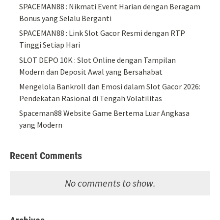
SPACEMAN88 : Nikmati Event Harian dengan Beragam
Bonus yang Selalu Berganti
SPACEMAN88 : Link Slot Gacor Resmi dengan RTP
Tinggi Setiap Hari
SLOT DEPO 10K : Slot Online dengan Tampilan
Modern dan Deposit Awal yang Bersahabat
Mengelola Bankroll dan Emosi dalam Slot Gacor 2026:
Pendekatan Rasional di Tengah Volatilitas
Spaceman88 Website Game Bertema Luar Angkasa
yang Modern
Recent Comments
No comments to show.