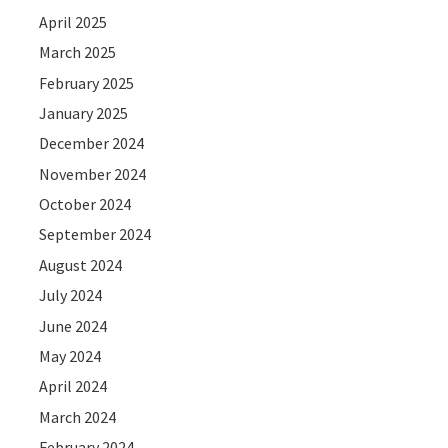
April 2025
March 2025
February 2025
January 2025
December 2024
November 2024
October 2024
September 2024
August 2024
July 2024
June 2024
May 2024
April 2024
March 2024
February 2024