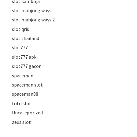
slot kamboja
slot mahjong ways
slot mahjong ways 2
slot qris
slot thailand
slot777
slot777 apk
slot777 gacor
spaceman
spaceman slot
spaceman88
toto slot
Uncategorized
zeus slot