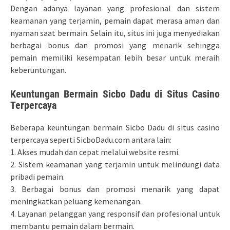
Dengan adanya layanan yang profesional dan sistem
keamanan yang terjamin, pemain dapat merasa aman dan
nyaman saat bermain. Selain itu, situs ini juga menyediakan
berbagai bonus dan promosi yang menarik sehingga
pemain memiliki kesempatan lebih besar untuk meraih
keberuntungan.
Keuntungan Bermain Sicbo Dadu di Situs Casino
Terpercaya
Beberapa keuntungan bermain Sicbo Dadu di situs casino
terpercaya seperti SicboDadu.com antara lain:
1. Akses mudah dan cepat melalui website resmi.
2. Sistem keamanan yang terjamin untuk melindungi data
pribadi pemain.
3. Berbagai bonus dan promosi menarik yang dapat
meningkatkan peluang kemenangan.
4. Layanan pelanggan yang responsif dan profesional untuk
membantu pemain dalam bermain.