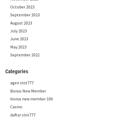
October 2023
September 2023
August 2023
July 2023
June 2023
May 2023
September 2021
Categories
agen slot777
Bonus New Member
bonus new member 100
Casino
daftar slot777