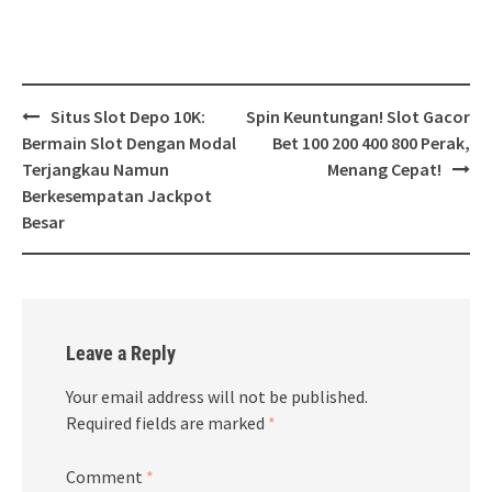
Post
Situs Slot Depo 10K:
Spin Keuntungan! Slot Gacor
navigation
Bermain Slot Dengan Modal
Bet 100 200 400 800 Perak,
Terjangkau Namun
Menang Cepat!
Berkesempatan Jackpot
Besar
Leave a Reply
Your email address will not be published.
Required fields are marked
*
Comment
*