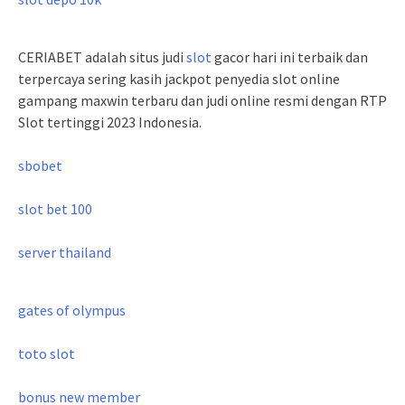
CERIABET adalah situs judi
slot
gacor hari ini terbaik dan
terpercaya sering kasih jackpot penyedia slot online
gampang maxwin terbaru dan judi online resmi dengan RTP
Slot tertinggi 2023 Indonesia.
sbobet
slot bet 100
server thailand
gates of olympus
toto slot
bonus new member