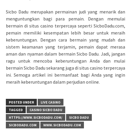
Sicbo Dadu merupakan permainan judi yang menarik dan
menguntungkan bagi para pemain. Dengan memulai
bermain di situs casino terpercaya seperti SicboDadu.com,
pemain memiliki kesempatan lebih besar untuk meraih
keberuntungan. Dengan cara bermain yang mudah dan
sistem keamanan yang terjamin, pemain dapat merasa
aman dan nyaman dalam bermain Sicbo Dadu. Jadi, jangan
ragu untuk mencoba keberuntungan Anda dan mulai
bermain Sicbo Dadu sekarang juga di situs casino terpercaya
ini. Semoga artikel ini bermanfaat bagi Anda yang ingin
meraih keberuntungan dalam perjudian online.
POSTED UNDER
LIVE CASINO
TAGGED
CASINO SICBO DADU
HTTPS://WWW.SICBODADU.COM/
SICBO DADU
SICBODADU.COM
WWW.SICBODADU.COM