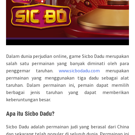
Dalam dunia perjudian online, game Sicbo Dadu merupakan
salah satu permainan yang banyak diminati oleh para
penggemar taruhan.
www.sicbodadu.com
merupakan
permainan yang menggunakan tiga dadu sebagai alat
taruhan. Dalam permainan ini, pemain dapat memilih
berbagai jenis taruhan yang dapat memberikan
keberuntungan besar.
Apa itu Sicbo Dadu?
Sicbo Dadu adalah permainan judi yang berasal dari China
dan sekarang telah populer di seluruh dunia. Permainan ini