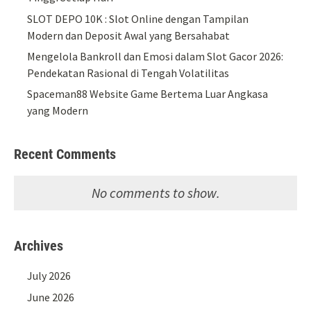
SLOT DEPO 10K : Slot Online dengan Tampilan
Modern dan Deposit Awal yang Bersahabat
Mengelola Bankroll dan Emosi dalam Slot Gacor 2026:
Pendekatan Rasional di Tengah Volatilitas
Spaceman88 Website Game Bertema Luar Angkasa
yang Modern
Recent Comments
No comments to show.
Archives
July 2026
June 2026