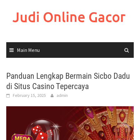
Skip
to
Judi Online Gacor
content
Main Menu
Panduan Lengkap Bermain Sicbo Dadu
di Situs Casino Tepercaya
February 15, 2025
admin