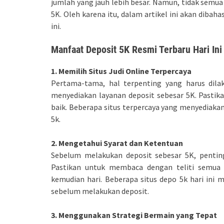
jumlah yang jauh lebih besar. Namun, tidak semua
5K. Oleh karena itu, dalam artikel ini akan dibah
ini.
Manfaat Deposit 5K Resmi Terbaru Hari Ini
1. Memilih Situs Judi Online Terpercaya
Pertama-tama, hal terpenting yang harus dilak
menyediakan layanan deposit sebesar 5K. Pastikan
baik. Beberapa situs terpercaya yang menyediakan 
5k.
2. Mengetahui Syarat dan Ketentuan
Sebelum melakukan deposit sebesar 5K, pentin
Pastikan untuk membaca dengan teliti semua a
kemudian hari. Beberapa situs depo 5k hari ini 
sebelum melakukan deposit.
3. Menggunakan Strategi Bermain yang Tepat