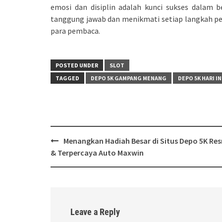
emosi dan disiplin adalah kunci sukses dalam b
tanggung jawab dan menikmati setiap langkah pe
para pembaca.
POSTED UNDER
SLOT
TAGGED
DEPO 5K GAMPANG MENANG
DEPO 5K HARI IN
Post
Menangkan Hadiah Besar di Situs Depo 5K Re
navigation
& Terpercaya Auto Maxwin
Leave a Reply