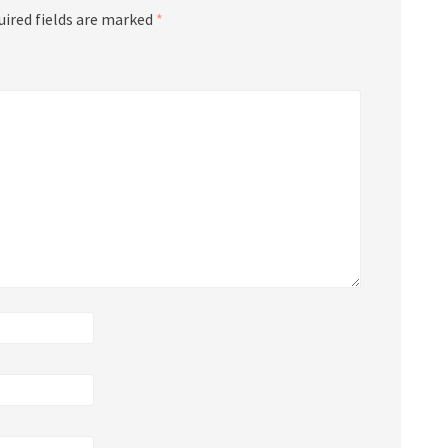
uired fields are marked
*