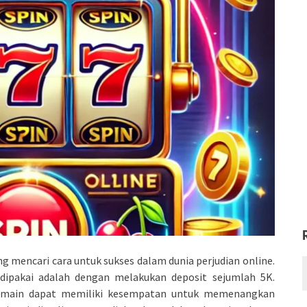
 mencari cara untuk sukses dalam dunia perjudian online.
 dipakai adalah dengan melakukan deposit sejumlah 5K.
pemain dapat memiliki kesempatan untuk memenangkan