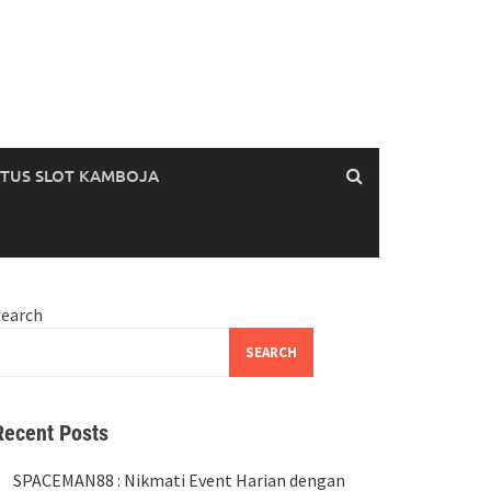
ITUS SLOT KAMBOJA
Search
SEARCH
Recent Posts
SPACEMAN88 : Nikmati Event Harian dengan