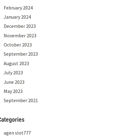
February 2024
January 2024
December 2023
November 2023
October 2023
September 2023
August 2023
July 2023
June 2023
May 2023
September 2021
Categories
agen slot777