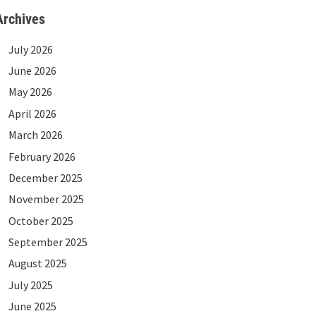
Archives
July 2026
June 2026
May 2026
April 2026
March 2026
February 2026
December 2025
November 2025
October 2025
September 2025
August 2025
July 2025
June 2025