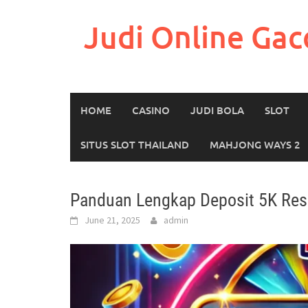
Skip
to
Judi Online Gac
content
HOME
CASINO
JUDI BOLA
SLOT
SITUS SLOT THAILAND
MAHJONG WAYS 2
Panduan Lengkap Deposit 5K Resm
June 21, 2025
admin