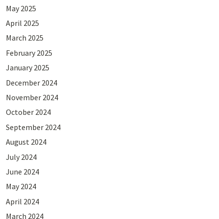
May 2025
April 2025
March 2025
February 2025
January 2025
December 2024
November 2024
October 2024
September 2024
August 2024
July 2024
June 2024
May 2024
April 2024
March 2024