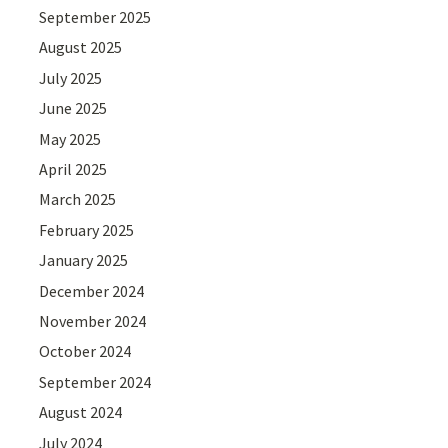
September 2025
August 2025
July 2025
June 2025
May 2025
April 2025
March 2025
February 2025
January 2025
December 2024
November 2024
October 2024
September 2024
August 2024
July 2024