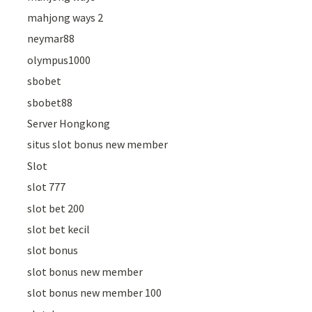
mahjong ways 2
neymar88
olympus1000
sbobet
sbobet88
Server Hongkong
situs slot bonus new member
Slot
slot 777
slot bet 200
slot bet kecil
slot bonus
slot bonus new member
slot bonus new member 100