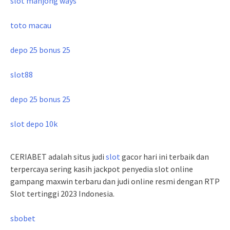
slot mahjong ways
toto macau
depo 25 bonus 25
slot88
depo 25 bonus 25
slot depo 10k
CERIABET adalah situs judi
slot
gacor hari ini terbaik dan
terpercaya sering kasih jackpot penyedia slot online
gampang maxwin terbaru dan judi online resmi dengan RTP
Slot tertinggi 2023 Indonesia.
sbobet