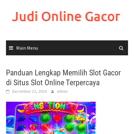
Skip
to
Judi Online Gacor
content
Main Menu
Panduan Lengkap Memilih Slot Gacor
di Situs Slot Online Terpercaya
December 12, 2024
admin