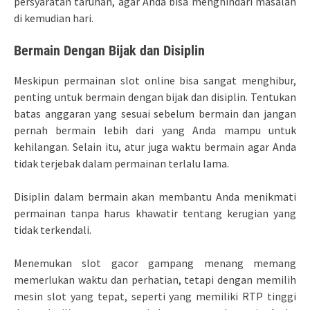
persyaratan taruhan, agar Anda bisa menghindari masalah
di kemudian hari.
Bermain Dengan Bijak dan Disiplin
Meskipun permainan slot online bisa sangat menghibur,
penting untuk bermain dengan bijak dan disiplin. Tentukan
batas anggaran yang sesuai sebelum bermain dan jangan
pernah bermain lebih dari yang Anda mampu untuk
kehilangan. Selain itu, atur juga waktu bermain agar Anda
tidak terjebak dalam permainan terlalu lama.
Disiplin dalam bermain akan membantu Anda menikmati
permainan tanpa harus khawatir tentang kerugian yang
tidak terkendali.
Menemukan slot gacor gampang menang memang
memerlukan waktu dan perhatian, tetapi dengan memilih
mesin slot yang tepat, seperti yang memiliki RTP tinggi