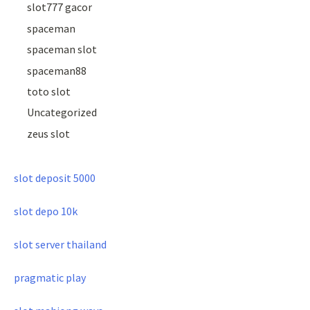
slot777 gacor
spaceman
spaceman slot
spaceman88
toto slot
Uncategorized
zeus slot
slot deposit 5000
slot depo 10k
slot server thailand
pragmatic play