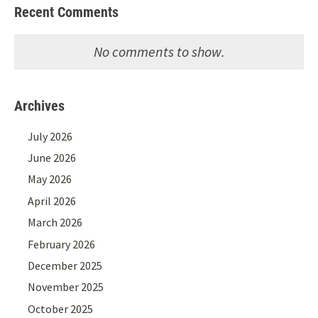
Recent Comments
No comments to show.
Archives
July 2026
June 2026
May 2026
April 2026
March 2026
February 2026
December 2025
November 2025
October 2025