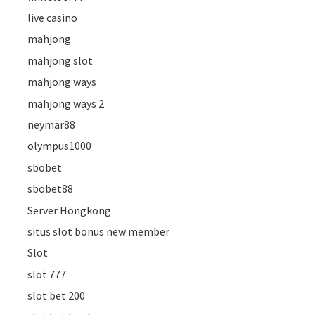
live casino
mahjong
mahjong slot
mahjong ways
mahjong ways 2
neymar88
olympus1000
sbobet
sbobet88
Server Hongkong
situs slot bonus new member
Slot
slot 777
slot bet 200