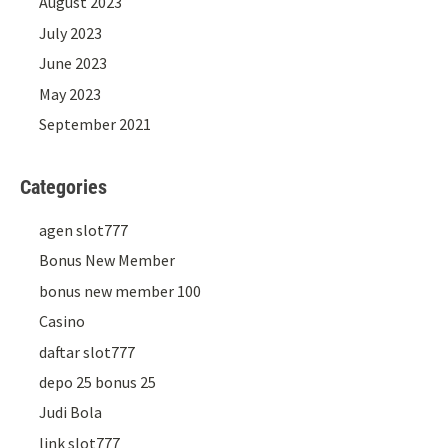
August 2023
July 2023
June 2023
May 2023
September 2021
Categories
agen slot777
Bonus New Member
bonus new member 100
Casino
daftar slot777
depo 25 bonus 25
Judi Bola
link slot777