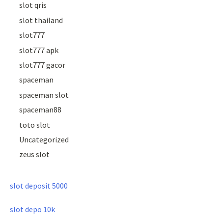
slot qris
slot thailand
slot777
slot777 apk
slot777 gacor
spaceman
spaceman slot
spaceman88
toto slot
Uncategorized
zeus slot
slot deposit 5000
slot depo 10k