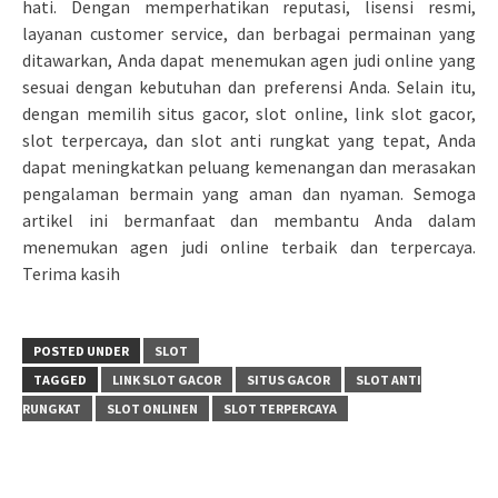
hati. Dengan memperhatikan reputasi, lisensi resmi,
layanan customer service, dan berbagai permainan yang
ditawarkan, Anda dapat menemukan agen judi online yang
sesuai dengan kebutuhan dan preferensi Anda. Selain itu,
dengan memilih situs gacor, slot online, link slot gacor,
slot terpercaya, dan slot anti rungkat yang tepat, Anda
dapat meningkatkan peluang kemenangan dan merasakan
pengalaman bermain yang aman dan nyaman. Semoga
artikel ini bermanfaat dan membantu Anda dalam
menemukan agen judi online terbaik dan terpercaya.
Terima kasih
POSTED UNDER
SLOT
TAGGED
LINK SLOT GACOR
SITUS GACOR
SLOT ANTI
RUNGKAT
SLOT ONLINEN
SLOT TERPERCAYA