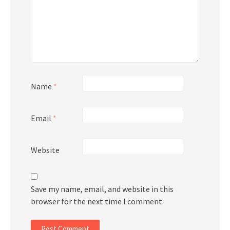
Name
*
Email
*
Website
Save my name, email, and website in this
browser for the next time I comment.