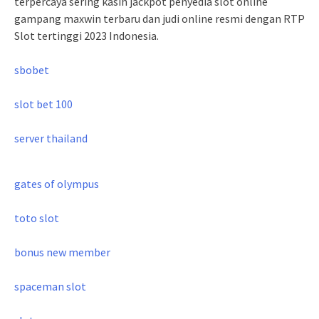
terpercaya sering kasih jackpot penyedia slot online
gampang maxwin terbaru dan judi online resmi dengan RTP
Slot tertinggi 2023 Indonesia.
sbobet
slot bet 100
server thailand
gates of olympus
toto slot
bonus new member
spaceman slot