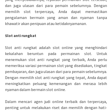
dan juga ulasan dari para pemain sebelumnya. Dengan
memilih slot terpercaya, Anda dapat memastikan
pengalaman bermain yang aman dan nyaman tanpa
khawatir akan penipuan atau ketidaknyamanan.
Slot anti rungkat
Slot anti rungkat adalah slot online yang menghindari
kekalahan beruntun pada permainan slot. Untuk
menemukan slot anti rungkat yang terbaik, Anda perlu
memeriksa variasi permainan slot yang disediakan, tingkat
pembayaran, dan juga ulasan dari para pemain sebelumnya.
Dengan memilih slot anti rungkat yang tepat, Anda dapat
meningkatkan peluang kemenangan dan merasa lebih
nyaman dalam bermain slot online.
Dalam mencari agen judi online terbaik dan terpercaya,
penting untuk melakukan riset dan memilih dengan hati-