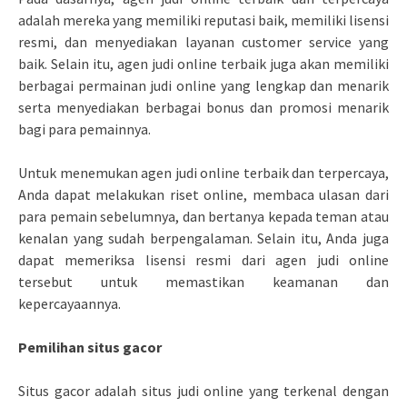
adalah mereka yang memiliki reputasi baik, memiliki lisensi
resmi, dan menyediakan layanan customer service yang
baik. Selain itu, agen judi online terbaik juga akan memiliki
berbagai permainan judi online yang lengkap dan menarik
serta menyediakan berbagai bonus dan promosi menarik
bagi para pemainnya.
Untuk menemukan agen judi online terbaik dan terpercaya,
Anda dapat melakukan riset online, membaca ulasan dari
para pemain sebelumnya, dan bertanya kepada teman atau
kenalan yang sudah berpengalaman. Selain itu, Anda juga
dapat memeriksa lisensi resmi dari agen judi online
tersebut untuk memastikan keamanan dan
kepercayaannya.
Pemilihan situs gacor
Situs gacor adalah situs judi online yang terkenal dengan