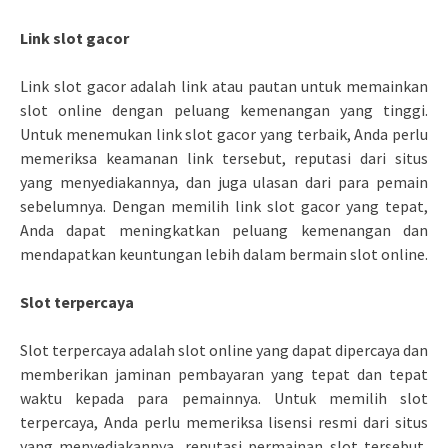
Link slot gacor
Link slot gacor adalah link atau pautan untuk memainkan
slot online dengan peluang kemenangan yang tinggi.
Untuk menemukan link slot gacor yang terbaik, Anda perlu
memeriksa keamanan link tersebut, reputasi dari situs
yang menyediakannya, dan juga ulasan dari para pemain
sebelumnya. Dengan memilih link slot gacor yang tepat,
Anda dapat meningkatkan peluang kemenangan dan
mendapatkan keuntungan lebih dalam bermain slot online.
Slot terpercaya
Slot terpercaya adalah slot online yang dapat dipercaya dan
memberikan jaminan pembayaran yang tepat dan tepat
waktu kepada para pemainnya. Untuk memilih slot
terpercaya, Anda perlu memeriksa lisensi resmi dari situs
yang menyediakannya, reputasi permainan slot tersebut,