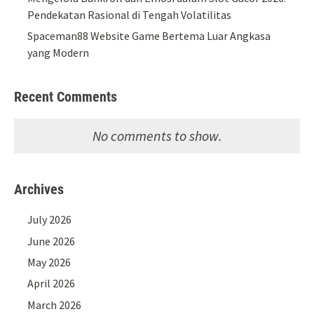
Pendekatan Rasional di Tengah Volatilitas
Spaceman88 Website Game Bertema Luar Angkasa
yang Modern
Recent Comments
No comments to show.
Archives
July 2026
June 2026
May 2026
April 2026
March 2026