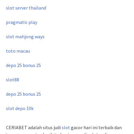
slot server thailand
pragmatic play
slot mahjong ways
toto macau
depo 25 bonus 25
slot88
depo 25 bonus 25
slot depo 10k
CERIABET adalah situs judi
slot
gacor hari ini terbaik dan