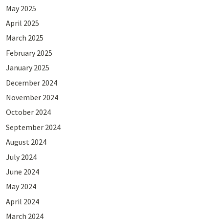
May 2025
April 2025
March 2025
February 2025
January 2025
December 2024
November 2024
October 2024
September 2024
August 2024
July 2024
June 2024
May 2024
April 2024
March 2024