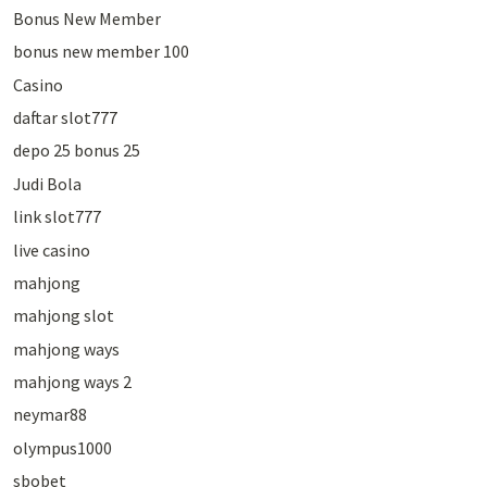
Bonus New Member
bonus new member 100
Casino
daftar slot777
depo 25 bonus 25
Judi Bola
link slot777
live casino
mahjong
mahjong slot
mahjong ways
mahjong ways 2
neymar88
olympus1000
sbobet