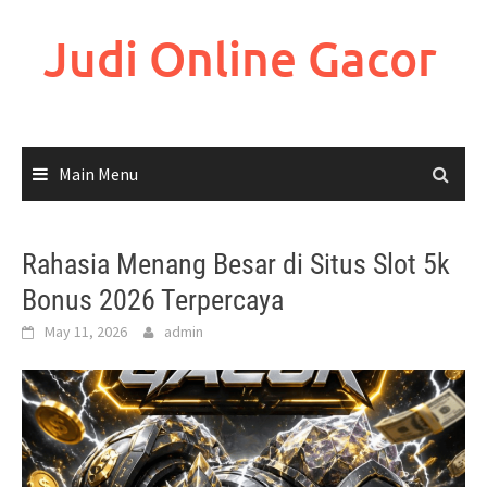
Skip
to
Judi Online Gacor
content
Main Menu
Rahasia Menang Besar di Situs Slot 5k
Bonus 2026 Terpercaya
May 11, 2026
admin