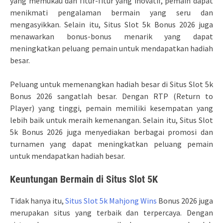
yang memukau dan fitur-fitur yang inovatif, pemain dapat
menikmati pengalaman bermain yang seru dan
mengasyikkan. Selain itu, Situs Slot 5k Bonus 2026 juga
menawarkan bonus-bonus menarik yang dapat
meningkatkan peluang pemain untuk mendapatkan hadiah
besar.
Peluang untuk memenangkan hadiah besar di Situs Slot 5k
Bonus 2026 sangatlah besar. Dengan RTP (Return to
Player) yang tinggi, pemain memiliki kesempatan yang
lebih baik untuk meraih kemenangan. Selain itu, Situs Slot
5k Bonus 2026 juga menyediakan berbagai promosi dan
turnamen yang dapat meningkatkan peluang pemain
untuk mendapatkan hadiah besar.
Keuntungan Bermain di Situs Slot 5K
Tidak hanya itu,
Situs Slot 5k Mahjong Wins
Bonus 2026 juga
merupakan situs yang terbaik dan terpercaya. Dengan