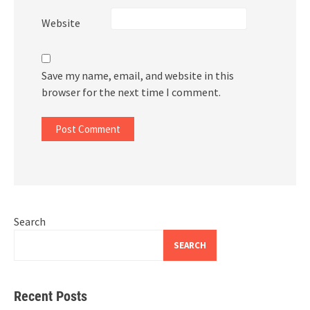
Website
Save my name, email, and website in this
browser for the next time I comment.
Search
SEARCH
Recent Posts