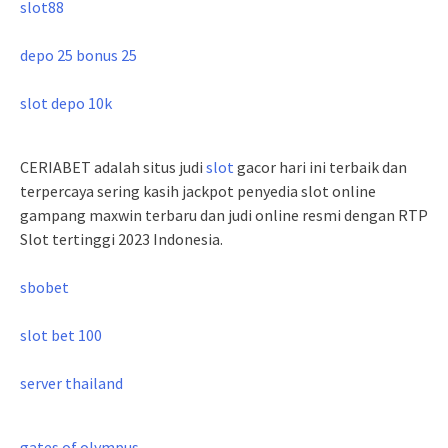
slot88
depo 25 bonus 25
slot depo 10k
CERIABET adalah situs judi
slot
gacor hari ini terbaik dan
terpercaya sering kasih jackpot penyedia slot online
gampang maxwin terbaru dan judi online resmi dengan RTP
Slot tertinggi 2023 Indonesia.
sbobet
slot bet 100
server thailand
gates of olympus