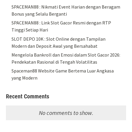
SPACEMAN88 : Nikmati Event Harian dengan Beragam
Bonus yang Selalu Berganti
SPACEMAN88 : Link Slot Gacor Resmi dengan RTP
Tinggi Setiap Hari
SLOT DEPO 10K : Slot Online dengan Tampilan
Modern dan Deposit Awal yang Bersahabat
Mengelola Bankroll dan Emosi dalam Slot Gacor 2026:
Pendekatan Rasional di Tengah Volatilitas
Spaceman88 Website Game Bertema Luar Angkasa
yang Modern
Recent Comments
No comments to show.