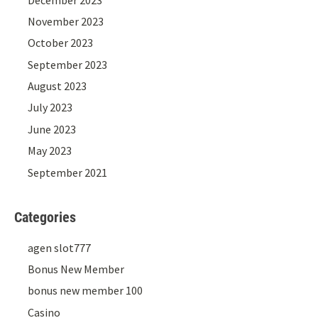
November 2023
October 2023
September 2023
August 2023
July 2023
June 2023
May 2023
September 2021
Categories
agen slot777
Bonus New Member
bonus new member 100
Casino