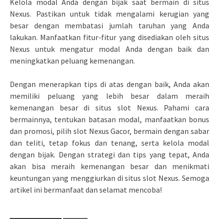
Kelola modal Anda dengan bijak saat bermain di situs
Nexus. Pastikan untuk tidak mengalami kerugian yang
besar dengan membatasi jumlah taruhan yang Anda
lakukan. Manfaatkan fitur-fitur yang disediakan oleh situs
Nexus untuk mengatur modal Anda dengan baik dan
meningkatkan peluang kemenangan.
Dengan menerapkan tips di atas dengan baik, Anda akan
memiliki peluang yang lebih besar dalam meraih
kemenangan besar di situs slot Nexus. Pahami cara
bermainnya, tentukan batasan modal, manfaatkan bonus
dan promosi, pilih slot Nexus Gacor, bermain dengan sabar
dan teliti, tetap fokus dan tenang, serta kelola modal
dengan bijak. Dengan strategi dan tips yang tepat, Anda
akan bisa meraih kemenangan besar dan menikmati
keuntungan yang menggiurkan di situs slot Nexus. Semoga
artikel ini bermanfaat dan selamat mencoba!