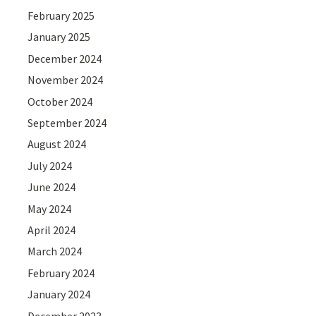
February 2025
January 2025
December 2024
November 2024
October 2024
September 2024
August 2024
July 2024
June 2024
May 2024
April 2024
March 2024
February 2024
January 2024
December 2023