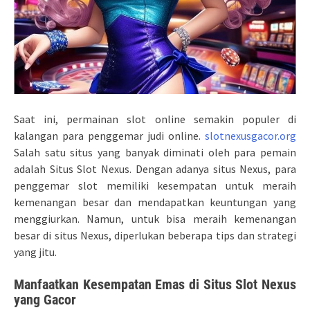
Saat ini, permainan slot online semakin populer di
kalangan para penggemar judi online.
slotnexusgacor.org
Salah satu situs yang banyak diminati oleh para pemain
adalah Situs Slot Nexus. Dengan adanya situs Nexus, para
penggemar slot memiliki kesempatan untuk meraih
kemenangan besar dan mendapatkan keuntungan yang
menggiurkan. Namun, untuk bisa meraih kemenangan
besar di situs Nexus, diperlukan beberapa tips dan strategi
yang jitu.
Manfaatkan Kesempatan Emas di Situs Slot Nexus
yang Gacor