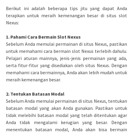
Berikut ini adalah beberapa tips jitu yang dapat Anda
terapkan untuk meraih kemenangan besar di situs slot
Nexus:
1. Pahami Cara Bermain Slot Nexus
Sebelum Anda memulai permainan di situs Nexus, pastikan
untuk memahami cara bermain slot Nexus terlebih dahulu.
Pelajari aturan mainnya, jenis-jenis permainan yang ada,
serta fitur-fitur yang disediakan oleh situs Nexus. Dengan
memahami cara bermainnya, Anda akan lebih mudah untuk
meraih kemenangan besar.
2. Tentukan Batasan Modal
Sebelum Anda memulai permainan di situs Nexus, tentukan
batasan modal yang akan Anda gunakan. Pastikan untuk
tidak melebihi batasan modal yang telah ditentukan agar
Anda tidak mengalami kerugian yang besar. Dengan
menentukan batasan modal, Anda akan bisa bermain