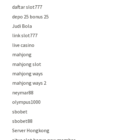
daftar slot777
depo 25 bonus 25
Judi Bola
link slot777
live casino
mahjong
mahjong slot
mahjong ways
mahjong ways 2
neymar88
olympus1000
sbobet
sbobet88
Server Hongkong
situs slot bonus new member