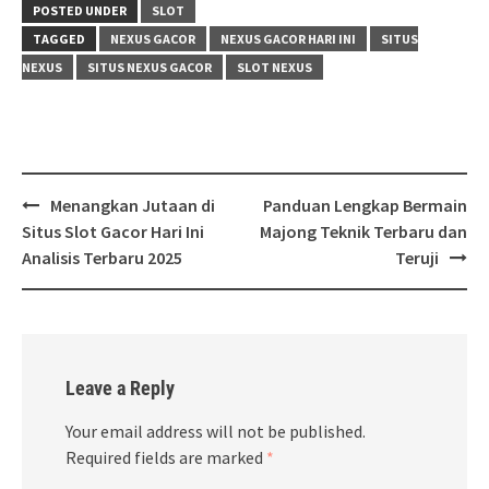
POSTED UNDER
SLOT
TAGGED
NEXUS GACOR
NEXUS GACOR HARI INI
SITUS
NEXUS
SITUS NEXUS GACOR
SLOT NEXUS
Post
Menangkan Jutaan di
Panduan Lengkap Bermain
navigation
Situs Slot Gacor Hari Ini
Majong Teknik Terbaru dan
Analisis Terbaru 2025
Teruji
Leave a Reply
Your email address will not be published.
Required fields are marked
*