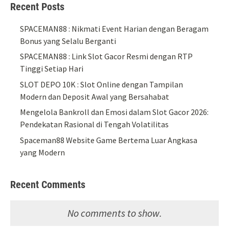
Recent Posts
SPACEMAN88 : Nikmati Event Harian dengan Beragam
Bonus yang Selalu Berganti
SPACEMAN88 : Link Slot Gacor Resmi dengan RTP
Tinggi Setiap Hari
SLOT DEPO 10K : Slot Online dengan Tampilan
Modern dan Deposit Awal yang Bersahabat
Mengelola Bankroll dan Emosi dalam Slot Gacor 2026:
Pendekatan Rasional di Tengah Volatilitas
Spaceman88 Website Game Bertema Luar Angkasa
yang Modern
Recent Comments
No comments to show.