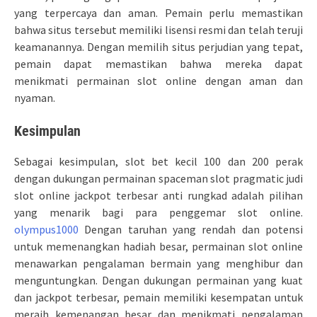
yang terpercaya dan aman. Pemain perlu memastikan
bahwa situs tersebut memiliki lisensi resmi dan telah teruji
keamanannya. Dengan memilih situs perjudian yang tepat,
pemain dapat memastikan bahwa mereka dapat
menikmati permainan slot online dengan aman dan
nyaman.
Kesimpulan
Sebagai kesimpulan, slot bet kecil 100 dan 200 perak
dengan dukungan permainan spaceman slot pragmatic judi
slot online jackpot terbesar anti rungkad adalah pilihan
yang menarik bagi para penggemar slot online.
olympus1000
Dengan taruhan yang rendah dan potensi
untuk memenangkan hadiah besar, permainan slot online
menawarkan pengalaman bermain yang menghibur dan
menguntungkan. Dengan dukungan permainan yang kuat
dan jackpot terbesar, pemain memiliki kesempatan untuk
meraih kemenangan besar dan menikmati pengalaman