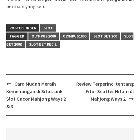
bermain yang seru.
POSTED UNDER
SLOT
TAGGED
OLYMPUS 1000
OLYMPUS1000
SLOT BET 200
SLOT
BET 200K
SLOT BET KECIL
Post
Cara Mudah Meraih
Review Terperinci tentang
navigation
Kemenangan di Situs Link
Fitur Scatter Hitam di
Slot Gacor Mahjong Ways 2
Mahjong Ways 2
& 3