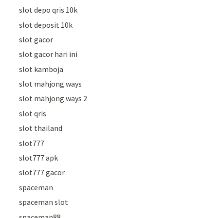
slot depo qris 10k
slot deposit 10k
slot gacor
slot gacor hari ini
slot kamboja
slot mahjong ways
slot mahjong ways 2
slot qris
slot thailand
slot777
slot777 apk
slot777 gacor
spaceman
spaceman slot
spaceman88