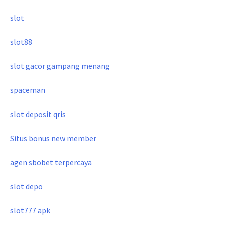
slot
slot88
slot gacor gampang menang
spaceman
slot deposit qris
Situs bonus new member
agen sbobet terpercaya
slot depo
slot777 apk