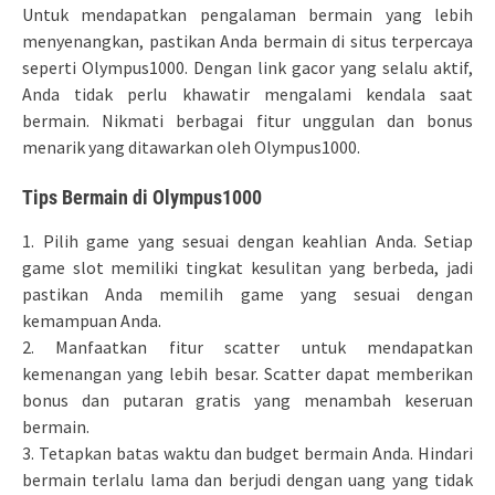
Untuk mendapatkan pengalaman bermain yang lebih
menyenangkan, pastikan Anda bermain di situs terpercaya
seperti Olympus1000. Dengan link gacor yang selalu aktif,
Anda tidak perlu khawatir mengalami kendala saat
bermain. Nikmati berbagai fitur unggulan dan bonus
menarik yang ditawarkan oleh Olympus1000.
Tips Bermain di Olympus1000
1. Pilih game yang sesuai dengan keahlian Anda. Setiap
game slot memiliki tingkat kesulitan yang berbeda, jadi
pastikan Anda memilih game yang sesuai dengan
kemampuan Anda.
2. Manfaatkan fitur scatter untuk mendapatkan
kemenangan yang lebih besar. Scatter dapat memberikan
bonus dan putaran gratis yang menambah keseruan
bermain.
3. Tetapkan batas waktu dan budget bermain Anda. Hindari
bermain terlalu lama dan berjudi dengan uang yang tidak