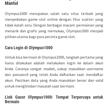
Mantul
Olympus1000 merupakan salah satu situs terbaik yang
menyediakan game slot online dengan fitur scatter yang
tidak kalah seru. Dengan berbagai macam permainan yang
menarik dan grafis yang memukau, Olympus1000 menjadi
pilihan utama bagi para pecinta game slot.
Cara Login di Olympus1000
Untuk bisa bermain di Olympus1000, langkah pertama yang
harus dilakukan adalah melakukan login ke dalam akun
Anda. Caranya sangat mudah, cukup masukkan username
dan password yang telah Anda daftarkan saat mendaftar
akun. Pastikan data yang Anda masukkan benar dan valid
untuk menghindari masalah saat bermain.
Link Gacor Olympus1000: Tempat Terpercaya untuk
Bermain