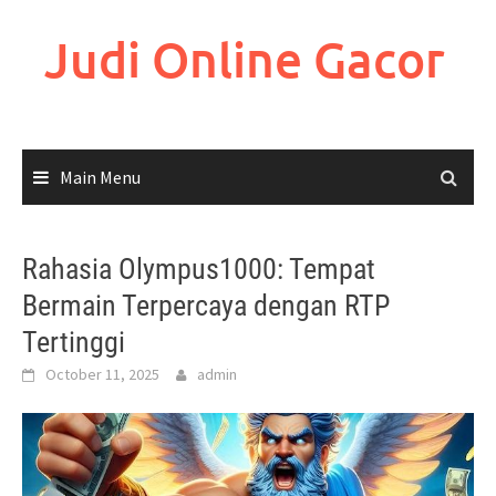
Skip
to
Judi Online Gacor
content
Main Menu
Rahasia Olympus1000: Tempat
Bermain Terpercaya dengan RTP
Tertinggi
October 11, 2025
admin