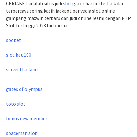
CERIABET adalah situs judi
slot
gacor hari ini terbaik dan
terpercaya sering kasih jackpot penyedia slot online
gampang maxwin terbaru dan judi online resmi dengan RTP
Slot tertinggi 2023 Indonesia.
sbobet
slot bet 100
server thailand
gates of olympus
toto slot
bonus new member
spaceman slot