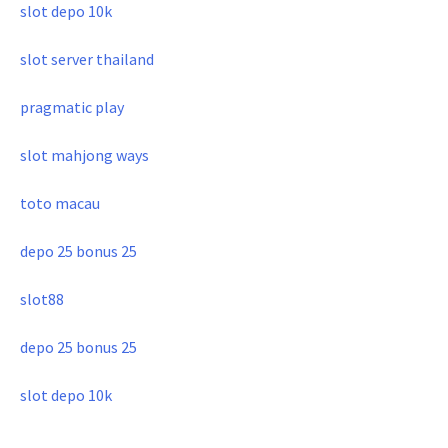
slot depo 10k
slot server thailand
pragmatic play
slot mahjong ways
toto macau
depo 25 bonus 25
slot88
depo 25 bonus 25
slot depo 10k