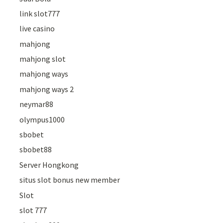
link slot777
live casino
mahjong
mahjong slot
mahjong ways
mahjong ways 2
neymar88
olympus1000
sbobet
sbobet88
Server Hongkong
situs slot bonus new member
Slot
slot 777