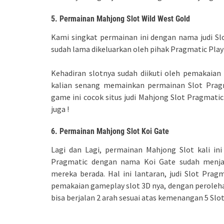
5. Permainan Mahjong Slot Wild West Gold
Kami singkat permainan ini dengan nama judi S
sudah lama dikeluarkan oleh pihak Pragmatic Pla
Kehadiran slotnya sudah diikuti oleh pemakaian 
kalian senang memainkan permainan Slot Pra
game ini cocok situs judi Mahjong Slot Pragmati
juga !
6. Permainan Mahjong Slot Koi Gate
Lagi dan Lagi, permainan Mahjong Slot kali in
Pragmatic dengan nama Koi Gate sudah menjad
mereka berada. Hal ini lantaran, judi Slot Prag
pemakaian gameplay slot 3D nya, dengan peroleha
bisa berjalan 2 arah sesuai atas kemenangan 5 Slo