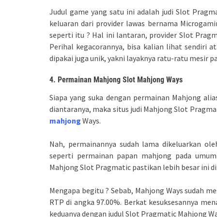
Judul game yang satu ini adalah judi Slot Pragm
keluaran dari provider lawas bernama Microgami
seperti itu ? Hal ini lantaran, provider Slot Prag
Perihal kegacorannya, bisa kalian lihat sendiri 
dipakai juga unik, yakni layaknya ratu-ratu mesir p
4. Permainan Mahjong Slot Mahjong Ways
Siapa yang suka dengan permainan Mahjong alia
diantaranya, maka situs judi Mahjong Slot Pragm
mahjong
Ways.
Nah, permainannya sudah lama dikeluarkan ole
seperti permainan papan mahjong pada umumny
Mahjong Slot Pragmatic pastikan lebih besar ini d
Mengapa begitu ? Sebab, Mahjong Ways sudah men
RTP di angka 97.00%. Berkat kesuksesannya men
keduanya dengan judul Slot Pragmatic Mahjong Wa