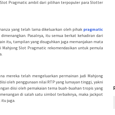
Slot Pragmatic ambil dari pilihan terpopuler para Slotter
anza yang telah lama dikeluarkan oleh pihak
pragmatic
dimenangkan. Pasalnya, itu semua berkat kehadiran dari
elain itu, tampilan yang disuguhkan juga memanjakan mata
 judi Mahjong Slot Pragmatic rekomendasikan untuk pemula
a.
mana mereka telah mengeluarkan permainan judi Mahjong
iisi oleh penggunaan nilai RTP yang lumayan tinggi, yakni
dengan diisi oleh pemakaian tema buah-buahan tropis yang
emenangan di salah satu simbol terbaiknya, maka jackpot
 itu juga.