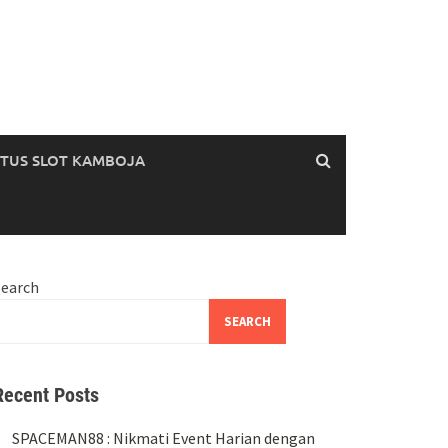
ITUS SLOT KAMBOJA
Search
SEARCH
Recent Posts
SPACEMAN88 : Nikmati Event Harian dengan