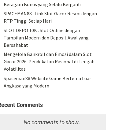
Beragam Bonus yang Selalu Berganti
SPACEMAN88 : Link Slot Gacor Resmi dengan
RTP Tinggi Setiap Hari
SLOT DEPO 10K : Slot Online dengan
Tampilan Modern dan Deposit Awal yang
Bersahabat
Mengelola Bankroll dan Emosi dalam Slot
Gacor 2026: Pendekatan Rasional di Tengah
Volatilitas
Spaceman88 Website Game Bertema Luar
Angkasa yang Modern
Recent Comments
No comments to show.