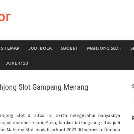
or
SITEMAP
JUDI BOLA
SBOBET
MAHJONG SLOT
S
JOKER123
hjong Slot Gampang Menang
hjong Slot di situs ini, serta mengetahui banyaknya
jadi member resmi. Maka, berikut ini langsung situs judi
n Mahjong Slot mudah jackpot 2023 di Indonesia. Dimana