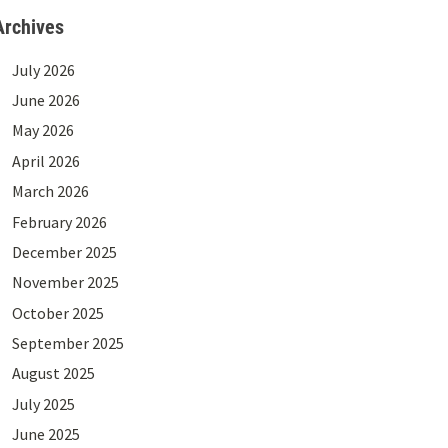
Archives
July 2026
June 2026
May 2026
April 2026
March 2026
February 2026
December 2025
November 2025
October 2025
September 2025
August 2025
July 2025
June 2025