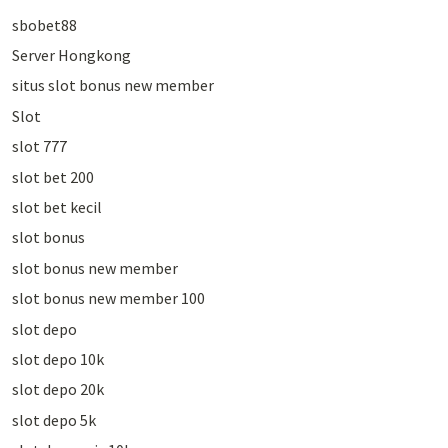
sbobet88
Server Hongkong
situs slot bonus new member
Slot
slot 777
slot bet 200
slot bet kecil
slot bonus
slot bonus new member
slot bonus new member 100
slot depo
slot depo 10k
slot depo 20k
slot depo 5k