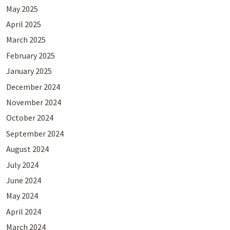
May 2025
April 2025
March 2025
February 2025
January 2025
December 2024
November 2024
October 2024
September 2024
August 2024
July 2024
June 2024
May 2024
April 2024
March 2024