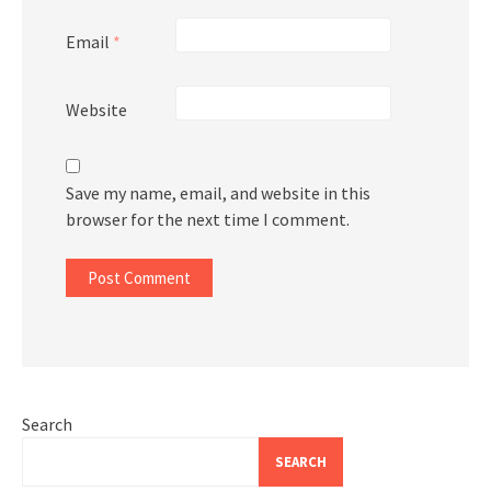
Email
*
Website
Save my name, email, and website in this
browser for the next time I comment.
Search
SEARCH