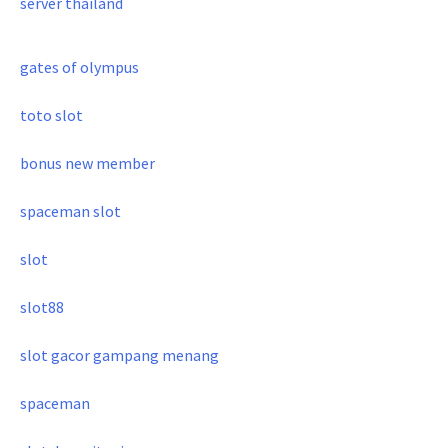
server thailand
gates of olympus
toto slot
bonus new member
spaceman slot
slot
slot88
slot gacor gampang menang
spaceman