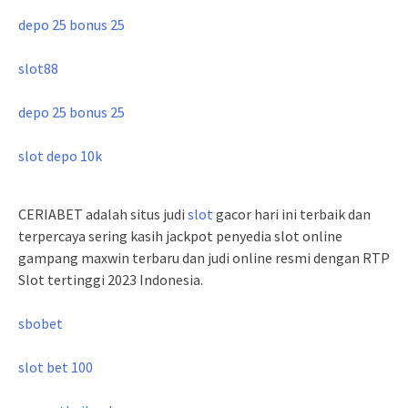
depo 25 bonus 25
slot88
depo 25 bonus 25
slot depo 10k
CERIABET adalah situs judi
slot
gacor hari ini terbaik dan
terpercaya sering kasih jackpot penyedia slot online
gampang maxwin terbaru dan judi online resmi dengan RTP
Slot tertinggi 2023 Indonesia.
sbobet
slot bet 100