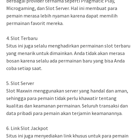
berbagai provider ternama seperti Pragmatic Play,
Microgaming, dan Slot Server. Hal ini membuat para
pemain merasa lebih nyaman karena dapat memilih
permainan favorit mereka.
4. Slot Terbaru
Situs ini juga selalu menghadirkan permainan slot terbaru
yang menarik untuk dimainkan. Anda tidak akan merasa
bosan karena selalu ada permainan baru yang bisa Anda
coba setiap saat.
5. Slot Server
Slot Maxwin menggunakan server yang handal dan aman,
sehingga para pemain tidak perlu khawatir tentang
kualitas dan keamanan permainan. Seluruh transaksi dan
data pribadi para pemain akan terjamin keamanannya.
6. Link Slot Jackpot
Situs ini juga menyediakan link khusus untuk para pemain