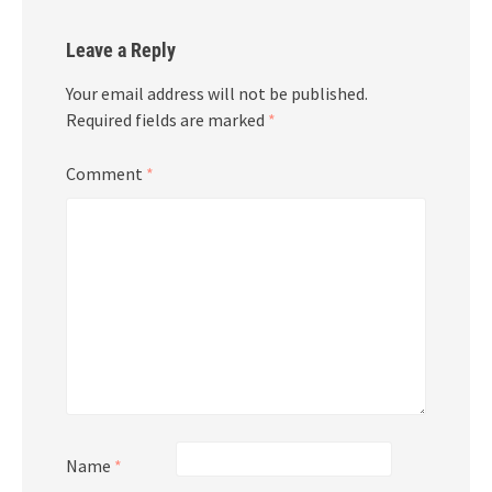
Leave a Reply
Your email address will not be published.
Required fields are marked
*
Comment
*
Name
*