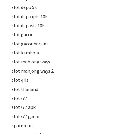
slot depo 5k
slot depo qris 10k
slot deposit 10k
slot gacor
slot gacor hari ini
slot kamboja
slot mahjong ways
slot mahjong ways 2
slot qris
slot thailand
slot777
slot777 apk
slot777 gacor
spaceman