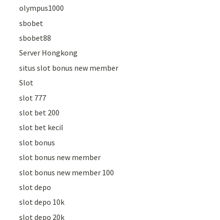
olympus1000
sbobet
sbobet88
Server Hongkong
situs slot bonus new member
Slot
slot 777
slot bet 200
slot bet kecil
slot bonus
slot bonus new member
slot bonus new member 100
slot depo
slot depo 10k
slot depo 20k