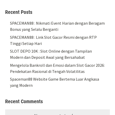
Recent Posts
SPACEMAN88 : Nikmati Event Harian dengan Beragam
Bonus yang Selalu Berganti
SPACEMAN88 : Link Slot Gacor Resmi dengan RTP
Tinggi Setiap Hari
SLOT DEPO 10K : Slot Online dengan Tampilan
Modern dan Deposit Awal yang Bersahabat
Mengelola Bankroll dan Emosi dalam Slot Gacor 2026:
Pendekatan Rasional di Tengah Volatilitas
Spaceman88 Website Game Bertema Luar Angkasa
yang Modern
Recent Comments