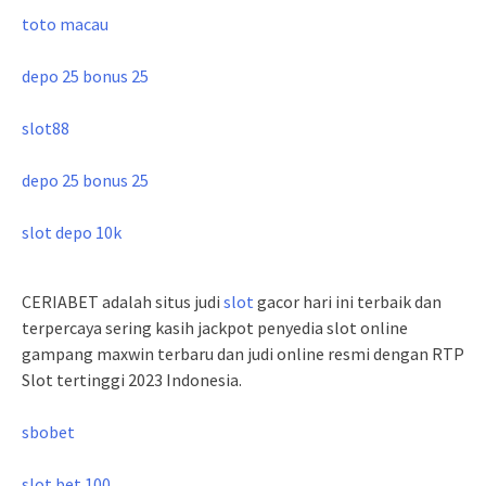
toto macau
depo 25 bonus 25
slot88
depo 25 bonus 25
slot depo 10k
CERIABET adalah situs judi
slot
gacor hari ini terbaik dan
terpercaya sering kasih jackpot penyedia slot online
gampang maxwin terbaru dan judi online resmi dengan RTP
Slot tertinggi 2023 Indonesia.
sbobet
slot bet 100