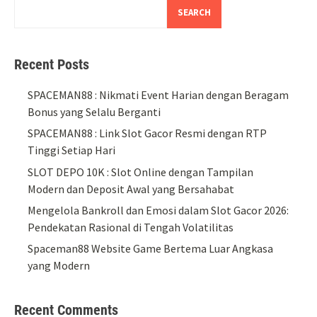
SEARCH
Recent Posts
SPACEMAN88 : Nikmati Event Harian dengan Beragam
Bonus yang Selalu Berganti
SPACEMAN88 : Link Slot Gacor Resmi dengan RTP
Tinggi Setiap Hari
SLOT DEPO 10K : Slot Online dengan Tampilan
Modern dan Deposit Awal yang Bersahabat
Mengelola Bankroll dan Emosi dalam Slot Gacor 2026:
Pendekatan Rasional di Tengah Volatilitas
Spaceman88 Website Game Bertema Luar Angkasa
yang Modern
Recent Comments