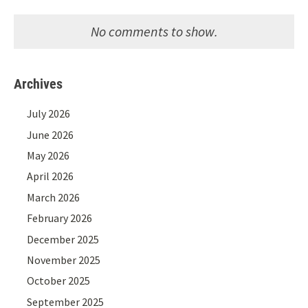
No comments to show.
Archives
July 2026
June 2026
May 2026
April 2026
March 2026
February 2026
December 2025
November 2025
October 2025
September 2025