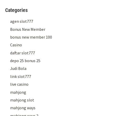
Categories
agen slot777
Bonus New Member
bonus new member 100
Casino
daftar slot777
depo 25 bonus 25
Judi Bola
link slot777
live casino
mahjong
mahjong slot
mahjong ways
mahjong ways 2