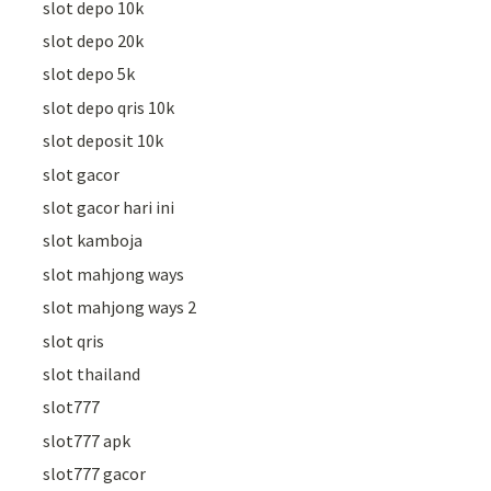
slot depo 10k
slot depo 20k
slot depo 5k
slot depo qris 10k
slot deposit 10k
slot gacor
slot gacor hari ini
slot kamboja
slot mahjong ways
slot mahjong ways 2
slot qris
slot thailand
slot777
slot777 apk
slot777 gacor