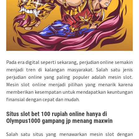
Pada era digital seperti sekarang, perjudian online semakin
menjadi tren di kalangan masyarakat. Salah satu jenis
perjudian online yang paling populer adalah mesin slot.
Mesin slot online menjadi pilihan yang menarik karena
memberikan kesempatan untuk mendapatkan keuntungan
finansial dengan cepat dan mudah.
Situs slot bet 100 rupiah online hanya di
Olympus1000 gampang jp menang maxwin
Salah satu situs yang menawarkan mesin slot dengan