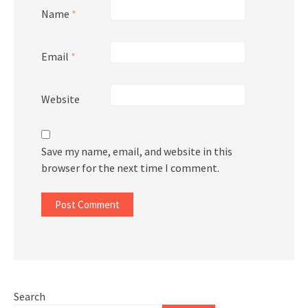
Name
*
Email
*
Website
Save my name, email, and website in this
browser for the next time I comment.
Search