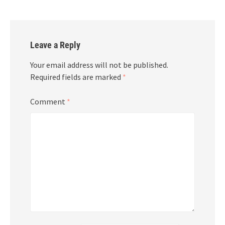
Leave a Reply
Your email address will not be published.
Required fields are marked
*
Comment
*