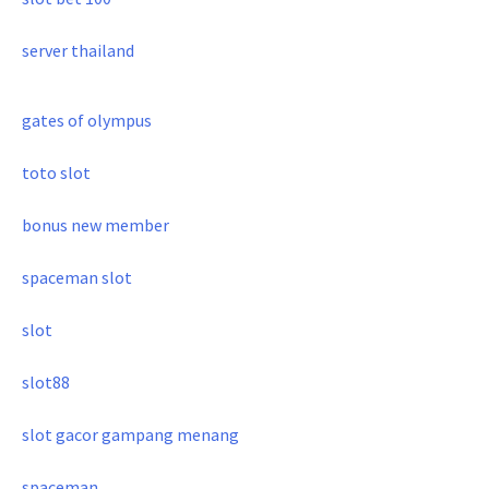
server thailand
gates of olympus
toto slot
bonus new member
spaceman slot
slot
slot88
slot gacor gampang menang
spaceman